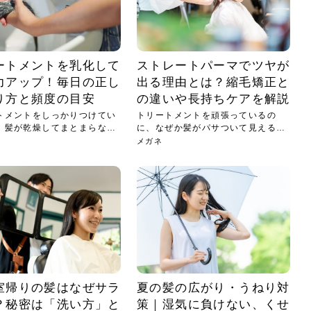
ートメントを乳化して
ストレートパーマでツヤが
力アップ！毎日の正し
出る理由とは？縮毛矯正と
り方と頻度の目安
の違いや長持ちケアを解説
トメントをしっかりつけてい
トリートメントを頑張っているの
、髪が乾燥してまとまらない
に、なぜか髪がパサついて見えると
いうお...
メガネ
室帰りの髪はなぜサラ
夏の髪の広がり・うねり対
？秘密は「洗い方」と
策｜湿気に負けない、くせ