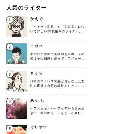
人気のライター
かえで
1
「ヘアケア商品」や「美容室」につ
いて詳しい20代後半のライター。楽
しみながら執筆させていただきま
す！
メガネ
2
手荒れが原因で美容師を退職。その
後はその知識を使って、ライターと
して転身したヘアケアオタクです。
髪の知識をわかりやすく紹介しま
す！
さくら
3
日常のストレスで髪が薄くなった女
性を応援！自分の経験をもとに、執
筆させていただきました。
あんり。
4
ヘアスタイルやヘアケアから自分磨
き中♪ 髪のオシャレをもっと楽しめ
るよう、日々勉強＆実践しています
♡ 役立つ情報をお届けできるように
頑張ります！よろしくお願いしま
ダリア**
5
す。