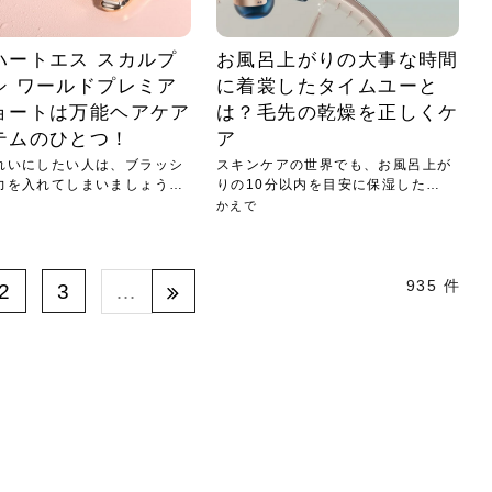
ハートエス スカルプ
お風呂上がりの大事な時間
シ ワールドプレミア
に着裳したタイムユーと
ョートは万能ヘアケア
は？毛先の乾燥を正しくケ
テムのひとつ！
ア
れいにしたい人は、ブラッシ
スキンケアの世界でも、お風呂上が
力を入れてしまいましょう。
りの10分以内を目安に保湿したほ
うが...
かえで
935 件
2
3
…