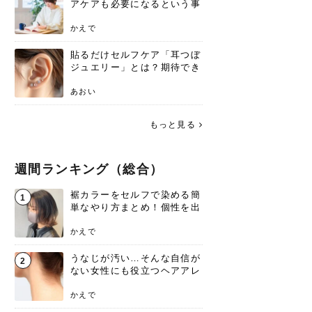
アケアも必要になるという事
実を知っていますか？
かえで
貼るだけセルフケア「耳つぼ
ジュエリー」とは？期待でき
る効果と、その実力
あおい
もっと見る
週間ランキング（総合）
裾カラーをセルフで染める簡
1
単なやり方まとめ！個性を出
すなら今！
かえで
うなじが汚い…そんな自信が
2
ない女性にも役立つヘアアレ
ンジあります！
かえで