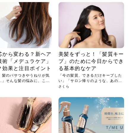
芯から変わる？新ヘア
美髪をずっと！「髪質キー
技術「メデュラケア」
プ」のために今日からでき
？効果と注目ポイント
る基本的なケア
、髪のパサつきやうねりが気
「今の髪質、できるだけキープした
…」そんな髪の悩みに、これ
い」「サロン帰りのような、あの手
触り...
さくら