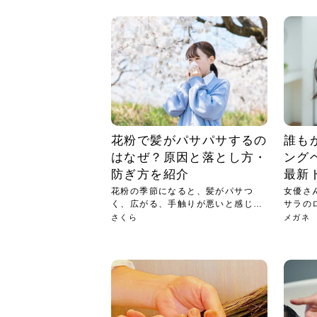
急に
人の
い原因.
めく..
ル...
時こそ.
本ケ
のシャ.
しい美.
のポ
める前.
と...
ヘッドス
と種
果。
血行を促
トリート
2026
2026
しばらく
髪をきれ
スキンケ
「たくさ
フェイス
顔の産毛
最近、な
できる.
魅力と、
効果が...
大きく変
すみカラ
ルでエア
ろそろ髪
ムを増や
ンプーに
に、実際
いうお悩
で抜くな
気がする
さろめ
の塗り...
く...
解...
思って...
頭皮の...
などの...
ものばか.
しょう...
感じて...
じつは...
ふと鏡を
痩身エス
落ち込ん
機器を使
メガネ
さくら
かえで
メガネ
さくら
さくら
あおい
あかり
あおい
あおい
その原...
技によ...
あおい
あかり
花粉で髪がパサパサするの
誰も
はなぜ？原因と落とし方・
ング
防ぎ方を紹介
最新
花粉の季節になると、髪がパサつ
女優さ
く、広がる、手触りが悪いと感じた
サラの
経験は...
憧れ...
さくら
メガネ