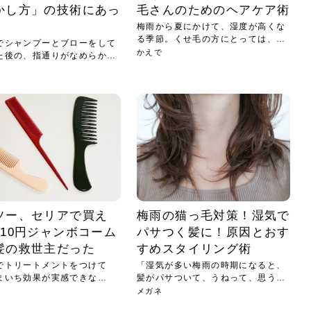
かし方」の技術にあっ
毛さんのためのヘアケア術
梅雨から夏にかけて、湿度が高くな
る季節。くせ毛の方にとっては、一
でシャンプーとブローをして
年で...
かえで
た後の、指通りがなめらか
.
ソー、セリアで買え
梅雨の猫っ毛対策！湿気で
110円ジャンボコーム
パサつく髪に！原因とおす
髪の救世主だった
すめスタイリング術
でトリートメントをつけて
「湿気が多い梅雨の時期になると、
まいち効果が実感できな
髪がパサついて、うねって、思うよ
い...
うに...
メガネ