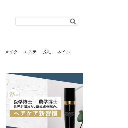
メイク
エステ
脱毛
ネイル
花粉で髪がパサパサするの
肌に合う髪色、どう見つけ
40代のパーマがダレる原因
前髪を薄くするための美容
ヘッドスパで頭皮をケアし
ストレスで髪の毛はどう変
40代の髪を悩みに最適！韓
「おしゃれ」と「身だしな
エステの勧誘が怖い人へ。
「今さら」なんて言わせな
オフィスネイルでも「キラ
はなぜ？原因と落とし方・
る？「イエベ」「ブルベ」
とは？自宅でできる復活術
院の頼み方とは？失敗しな
よう！ヘッドスパの効果と
わる？抜け毛・パサつきの
国発「ダリーフ」でヘアセ
み」は違う。相手に信頼感
断ることは悪くない。自分
い。40代のVIO・顔脱毛、
キラ」はOK？派手に見えな