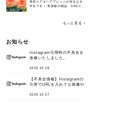
美容ケア＆ヘアアレンジが好きな大
学生です！ 実体験や雑誌、SNSで知
った情報を書いていこうと思いま
す。 これからよろしくお願いします
(*^^*)♪
もっと見る
お知らせ
Instagram引用時の不具合を
改修いたしました。
2020.10.28
【不具合情報】Instagramの
引用でURLを入れても画像や
キャプションが表示されない
件
2020.10.27