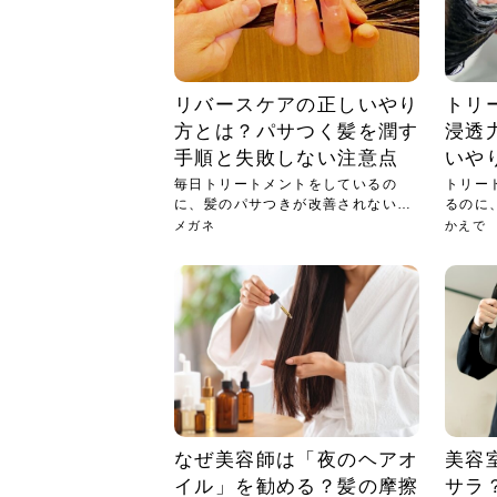
リバースケアの正しいやり
トリ
方とは？パサつく髪を潤す
浸透
手順と失敗しない注意点
いや
毎日トリートメントをしているの
トリー
に、髪のパサつきが改善されないこ
るのに
とに悩...
とい...
メガネ
かえで
なぜ美容師は「夜のヘアオ
美容
イル」を勧める？髪の摩擦
サラ