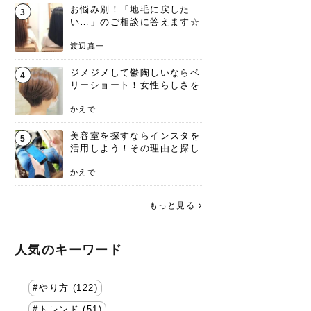
お悩み別！「地毛に戻した
3
い…」のご相談に答えます☆
渡辺真一
ジメジメして鬱陶しいならベ
4
リーショート！女性らしさを
失わないポイント
かえで
美容室を探すならインスタを
5
活用しよう！その理由と探し
方を要チェック
かえで
もっと見る
人気のキーワード
やり方 (122)
トレンド (51)