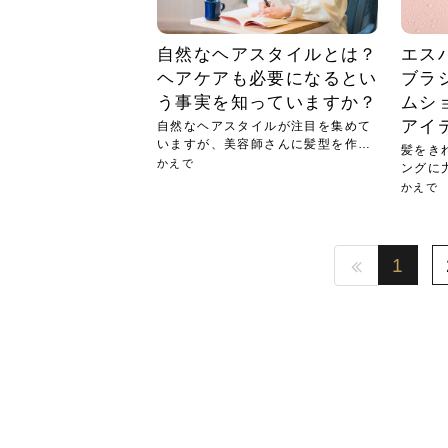
自然なヘアスタイルとは？
エス
ヘアケアも必要になるとい
ブラ
う事実を知っていますか？
ムシ
アイ
自然なヘアスタイルが注目を集めて
いますが、美容師さんに髪型を作っ
髪をき
ても...
かえで
ングに
特に...
かえで
1