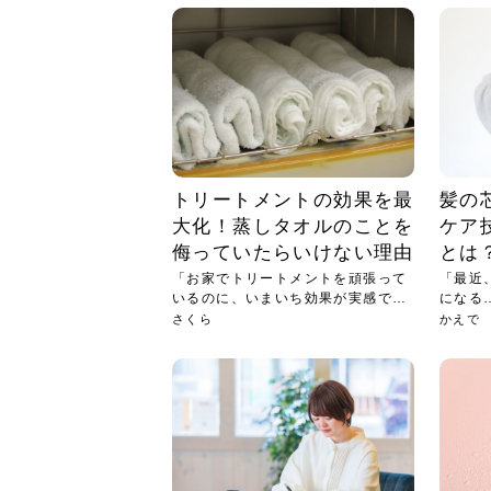
トリートメントの効果を最
髪の
大化！蒸しタオルのことを
ケア
侮っていたらいけない理由
とは
「お家でトリートメントを頑張って
「最近
いるのに、いまいち効果が実感でき
になる
ない...
まで...
さくら
かえで