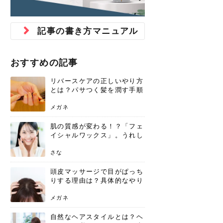
ジュベルック スキンの効果
本気の痩身と体質改善に。
防ぎ方を紹介
診断と...
と長...
いため...
おすすめの人
原因と...
ット...
を与え...
を守る...
賢...
い上...
とは？毛穴・ニキビ跡への
アーユルヴェーダに基づく
花粉の季節になると、髪がパサつく、
美容室で素敵なヘアカラーに染めても
パーマをかけたばかりなのに、もうカ
前髪は薄くしたほうが今風でおしゃれ
普段目に見えない頭皮ですが、何のケ
最近、髪のツヤがなくなったという方
韓国コスメを使うのは若い子だけだと
新しい環境に臨むとき、多くの人が意
「初回限定〇〇円！」そんなお得な体
40代になって、ふと自分のムダ毛のこ
仕事中も、ふとした瞬間に自分の指先
変化...
「イン...
広がる、手触りが悪いと感じた経験は
らったのに、家に帰って鏡を見たら、
ールがダレてしまったと感じている方
だと思っている人は、前髪を早く変え
アもせずに放っておくとダメージが蓄
や、抜け毛が増えたと悩んでいる方
思っていないでしょうか？ダリーフの
識するのが「身だしなみ」です。特に
験エステに行ってみたいけど、『押し
とが気になり始めたけど、「今から脱
を見て、気分が上がるという心ときめ
記事の書き方マニュアル
ありま...
「なん...
はいな...
たいと...
積して...
は、スト...
グラム...
メイク...
に弱い...
毛を...
く「キ...
ニキビ跡の凸凹をどうにかしたいと、
自己流のダイエットではなかなか落ち
肌の質感でお悩みではないでしょう
ない、頑固な脂肪やセルライトを、本
さくら
かえで
メガネ
かえで
yukarin
さくら
さくら
さな
さな
さな
あおい
か？肌に...
気で体...
おすすめの記事
ゆい
さな
リバースケアの正しいやり方
とは？パサつく髪を潤す手順
と失敗しない注意点
メガネ
肌の質感が変わる！？「フェ
イシャルワックス」。うれし
いメリットと、肌荒れしない
ための基礎知識
さな
頭皮マッサージで目がぱっち
りする理由は？具体的なやり
方と継続のコツを解説
メガネ
自然なヘアスタイルとは？ヘ