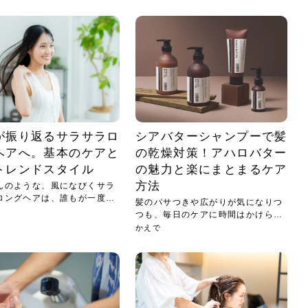
小じわが増えた？原因
手ならではの痩身効
ルルルン ハイドラのどれが
その医療ダイエット、後悔
..
.
..
ア
..
..
イント
..
直し...
「きれい...
の...
敗しに...
タン小顔☆
やり方...
えるヘア...
較・...
と、自...
なエ...
るのは...
パは、頭皮の汚れを落として
類の見分け方＆自宅で
オールハンドエステの
良い？その違いは？PDRN
しませんか？失敗する人の
進し、リラックス効果や美髪
メントの付け方で仕上がりは
春のトレンドカラーは明るめのく
年のショートウルフは、ナチュラ
美容室に行けていないし、そ
いに育てるには高価なアイテ
アで人気の発酵成分が、シャ
んのコスメを持っているの
ラインをすっきりさせたいと
をカミソリで剃って、毛抜き
んとなく運気が停滞している
新生活シーズン、朝の身支度を少しで
職場で浮かない落ち着いたトーンにし
2026年はレイヤーカットを使った髪型
美容室を倒産する数が増えているとい
毎日のちょっとした習慣で小顔は作れ
目元の印象を左右するのは目そのもの
ヘアアイロンを使うのが苦手、火傷が
メイクをしている時間も、スキンケア
サロンのメニューを見ていると、「リ
「ムダ毛が気になる」とお子さんが悩
SNSや雑誌で見かけた素敵なネイルデ
..
...
や...
共通点...
わります。今回は、毛先中心
ーです。ただし、髪がすでに
リーな仕上がりが今っぽい正
型を変えて気分転換したいと
す前に、洗い方や乾かし方、
も広がっています。無印良品
に使っているのはいつも同じ
みを抱えている方はいないで
ど、日々の自己処理を手間に
と悩んでいないでしょうか？
も短くしたい人は多いはず。じつは寝
たいけれど、どこか垢抜けた印象にし
のトレンドと重なり、ルーズウェーブ
うニュースがありました。もともと美
る！頭のこりをほぐしてフェイスライ
ではなく、頭皮の状態かもしれませ
怖いと感じている方はいないでしょう
の時間に変えるという発想から生まれ
ンパマッサージ」の他に「経絡マッサ
んでいる姿を見て、エステ脱毛を検討
ザインを、いざ自分の爪に試してみた
..
見て、急に小じわが増えたと
テと一言で言っても、最新の
癖は、...
たいと...
ヘ...
容室の...
ンのリ...
ん。以下...
か？そ...
たのが...
ージ」...
し始め...
ら、...
ルルルン ハイドラシリーズを使いたい
医師の管理のもと、科学的根拠に基づ
でいないでしょうか？じつは
ったものから、昔ながらの手
けれど、種類が多くてどれを選べばい
いて行う「医療ダイエット」は、自己
かえで
さくら
かえで
かえで
chicca
メガネ
さくら
あかり
あかり
あおい
さな
いか...
流のダ...
さな
さな
もっと見る
もっと見る
もっと見る
もっと見る
もっと見る
もっと見る
もっと見る
もっと見る
もっと見る
もっと見る
もっと見る
もっと見る
もっと見る
が振り返るサラサラロ
シアバターシャンプーで髪
ヘアへ。基本のケアと
の乾燥対策！アハロバター
トレンドスタイル
の魅力と楽にまとまるケア
方法
んのような、風になびくサラ
ロングヘアは、誰もが一度は
髪のパサつきや広がりが気になりつ
つも、毎日のケアに時間はかけられ
ない...
かえで