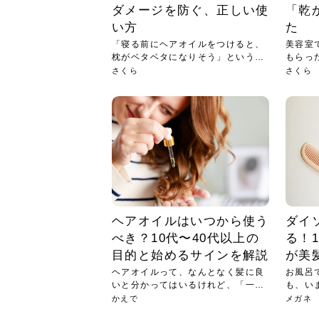
ダメージを防ぐ、正しい使
「乾
い方
た
「寝る前にヘアオイルをつけると、
美容室
枕がベタベタになりそう」という不
もらっ
安か...
で、驚..
さくら
さくら
ヘアオイルはいつから使う
ダイ
べき？10代〜40代以上の
る！
目的と始めるサインを解説
が美
ヘアオイルって、なんとなく髪に良
お風呂
いと分かってはいるけれど、「一体
も、い
いつ...
い…。と
かえで
メガネ