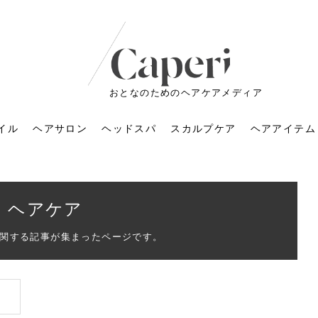
おとなのためのヘアケアメディア
イル
ヘアサロン
ヘッドスパ
スカルプケア
ヘアアイテム
ヘアケア
関する記事が集まったページです。
ートメントの付け方で
くすみが気になる人
6年のショートウルフ最
室に行くのが恥ずかし
ドスパの落とし穴！知
育てるには？毎日の洗
エキスシャンプーって
マリストのメイク術｜
小顔を目指す！美容鍼
ノリが変わる「顔脱
6年運気アップネイルガ
朝の5分が変わる！寝癖がつ
ツヤと透明感で垢抜ける！
ルーズウェーブとは？2026
お気に入りのお店が倒産し
頭皮を刺激してお顔のリフ
頭皮マッサージで目がぱっ
アイロンが苦手でも大丈
V3ファンデーションは危な
リンパマッサージと経絡マ
子供の脱毛、日焼け肌はN
そのネイル、本当に似合っ
がりが変わる｜効かな
026春トレンドの明る
レンドとは？ナチュラ
髪質の変化に気づいた
いと損する真実
と生活習慣を見直す基
いいの？無印良品など
いアイテムで「自分ら
果と後悔しない選び方
4つのメリットと、始
を公開！幸運を呼ぶ色
かない予防方法と時短寝癖
自然なヘアカラーで作る
年の注目スタイルと長さ別
た後の美容室の探し方！失
トアップ♪毎日こつこつカン
ちりする理由は？具体的な
夫！ブラッシング感覚で使
い？針の仕組み・全4種比
ッサージの違いとは？効果
G？親子で学ぶ、安心・安全
てる？指先をきれいに見え