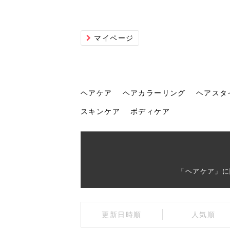
マイページ
ヘアケア
ヘアカラーリング
ヘアスタ
スキンケア
ボディケア
ヘアケア
ヘアカラーリング
ヘアスタイル
ヘアサロン
ヘッドスパ
スカルプケア
ヘアアイテム
メイク
エステ
脱毛
ネイル
スキンケア
ボディケア
「ヘアケア」に
トリ
髪の
202
美容
ヘッ
髪を
発酵
ミニ
針で
化粧
202
更新日時順
人気順
仕上
へ！2
新ト
い？
らな
い方
何が
少な
の効
毛」。
イド