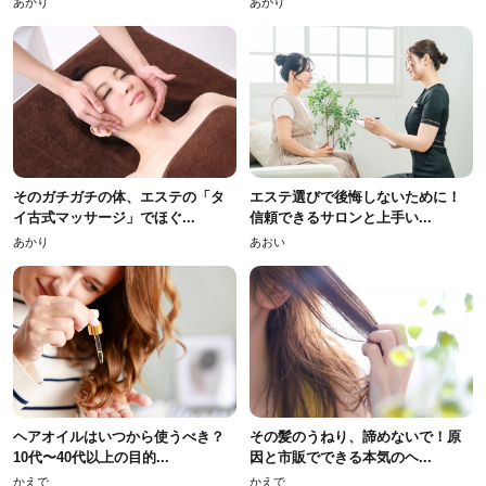
あかり
あかり
そのガチガチの体、エステの「タ
エステ選びで後悔しないために！
イ古式マッサージ」でほぐ...
信頼できるサロンと上手い...
あかり
あおい
ヘアオイルはいつから使うべき？
その髪のうねり、諦めないで！原
10代〜40代以上の目的...
因と市販でできる本気のヘ...
かえで
かえで