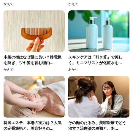
かえで
かえで
木製の櫛はなぜ髪に良い？静電気
スキンケアは「引き算」で美し
を防ぎ、ツヤ髪を育む理由...
く。ミニマリストが化粧水を...
かえで
あかり
韓国エステ、本場の実力は？人気
その顔のたるみ、美容医療でどう
の定番施術と、美容好きの...
治す？治療法の種類と、あ...