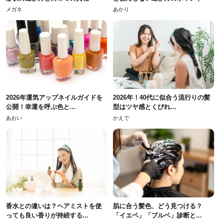
メガネ
あかり
2026年運気アップネイルガイドを
2026年！40代に似合う流行りの髪
公開！幸運を呼ぶ色と...
型はツヤ感とくびれ...
あおい
かえで
香水との違いは？ヘアミストを使
肌に合う髪色、どう見つける？
っても良い香りが持続する...
「イエベ」「ブルベ」診断と...