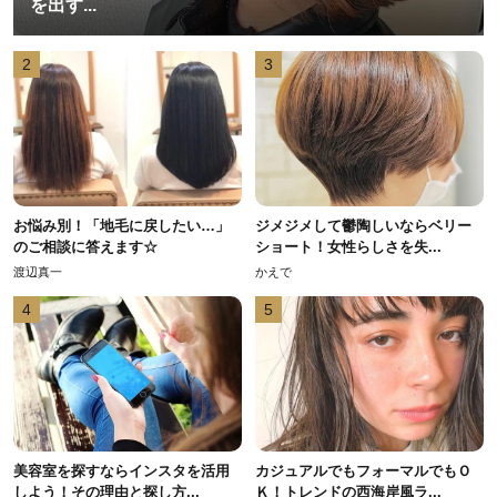
を出す...
2
3
お悩み別！「地毛に戻したい…」
ジメジメして鬱陶しいならベリー
のご相談に答えます☆
ショート！女性らしさを失...
渡辺真一
かえで
4
5
美容室を探すならインスタを活用
カジュアルでもフォーマルでもＯ
しよう！その理由と探し方...
Ｋ！トレンドの西海岸風ラ...