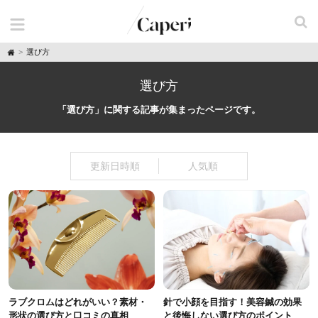
H
選び方
o
m
e
選び方
「選び方」に関する記事が集まったページです。
更新日時順
人気順
ラブクロムはどれがいい？素材・
針で小顔を目指す！美容鍼の効果
形状の選び方と口コミの真相
と後悔しない選び方のポイント