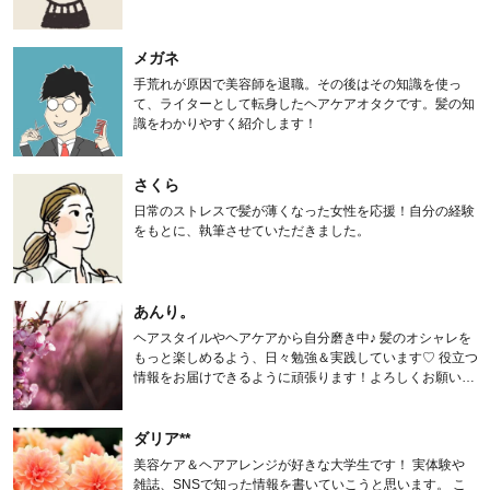
メガネ
手荒れが原因で美容師を退職。その後はその知識を使っ
て、ライターとして転身したヘアケアオタクです。髪の知
識をわかりやすく紹介します！
さくら
日常のストレスで髪が薄くなった女性を応援！自分の経験
をもとに、執筆させていただきました。
あんり。
ヘアスタイルやヘアケアから自分磨き中♪ 髪のオシャレを
もっと楽しめるよう、日々勉強＆実践しています♡ 役立つ
情報をお届けできるように頑張ります！よろしくお願いし
ます。
ダリア**
美容ケア＆ヘアアレンジが好きな大学生です！ 実体験や
雑誌、SNSで知った情報を書いていこうと思います。 こ