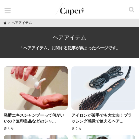
H
ヘアアイテム
o
m
e
ヘアアイテム
「ヘアアイテム」に関する記事が集まったページです。
発酵エキスシャンプーって何がい
アイロンが苦手でも大丈夫！ブラ
いの？無印良品などのシャ...
ッシング感覚で使えるヘア...
さくら
さくら