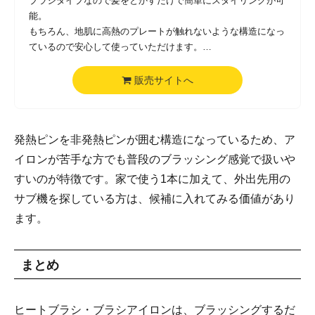
ブラシタイプなので髪をとかすだけで簡単にスタイリングが可
能。
もちろん、地肌に高熱のプレートが触れないような構造になっ
ているので安心して使っていただけます。
■コンパクト＆軽量
販売サイトへ
お出かけや出勤のバッグの中に入れて持ち運んでも邪魔になら
ないミニサイズ。
このサイズならお出かけ先へもヘアブラシアイロンを気軽に持
発熱ピンを非発熱ピンが囲む構造になっているため、ア
って行けますね。
イロンが苦手な方でも普段のブラッシング感覚で扱いや
■コードレスなのに高温対応
すいのが特徴です。家で使う1本に加えて、外出先用の
最高温度200℃まで上がります。
サブ機を探している方は、候補に入れてみる価値があり
160℃・180℃・200℃と温度は3段階切替ができます。
スタイリング箇所や髪質に合わせて温度調節が可能です。
ます。
■ストレートもカールも自由自在
まとめ
寝ぐせ直しなど、手軽に髪をストレートにるのが得意なヘアブ
ラシアイロンですが、簡単な外巻き・内巻きなどのカールにも
使用できます。
ヒートブラシ・ブラシアイロンは、ブラッシングするだ