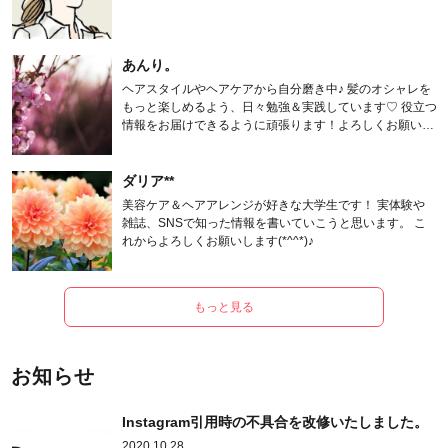
あんり。
ヘアスタイルやヘアケアから自分磨き中♪ 髪のオシャレを
もっと楽しめるよう、日々勉強＆実践しています♡ 役立つ
情報をお届けできるように頑張ります！よろしくお願いし
ます。
ダリア**
美容ケア＆ヘアアレンジが好きな大学生です！ 実体験や
雑誌、SNSで知った情報を書いていこうと思います。 こ
れからよろしくお願いします(*^^*)♪
もっと見る
お知らせ
Instagram引用時の不具合を改修いたしました。
2020.10.28