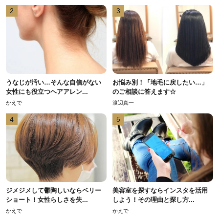
2
3
うなじが汚い…そんな自信がない
お悩み別！「地毛に戻したい…」
女性にも役立つヘアアレン...
のご相談に答えます☆
かえで
渡辺真一
4
5
ジメジメして鬱陶しいならベリー
美容室を探すならインスタを活用
ショート！女性らしさを失...
しよう！その理由と探し方...
かえで
かえで