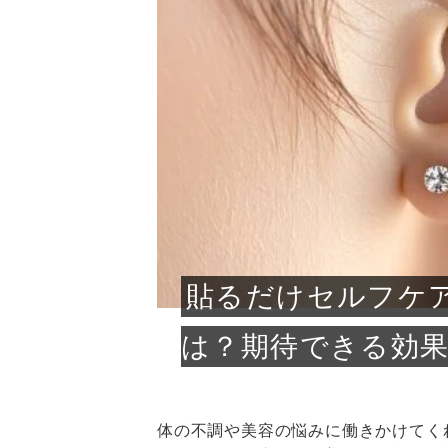
急に
人の
い原因.
めく..
ル...
時こそ.
本ケ
のシャ.
しい美.
のポ
める前.
と...
ヘッドス
と種
果。
血行を促
トリート
2026
2026
しばらく
髪をきれ
スキンケ
「たくさ
フェイス
顔の産毛
最近、な
できる.
魅力と、
効果が...
大きく変
すみカラ
ルでエア
ろそろ髪
ムを増や
ンプーに
に、実際
いうお悩
で抜くな
気がする
さろめ
の塗り...
く...
解...
思って...
頭皮の...
などの...
ものばか.
しょう...
感じて...
じつは...
ふと鏡を
痩身エス
落ち込ん
機器を使
メガネ
さくら
かえで
メガネ
さくら
さくら
あおい
あかり
あおい
あおい
その原...
技によ...
あおい
あかり
貼るだけセルフケ
は？期待できる効
体の不調や美容の悩みに働きかけてく