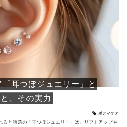
小じわが増えた？原因
手ならではの痩身効
ルルルン ハイドラのどれが
その医療ダイエット、後悔
..
.
..
ア
..
..
イント
..
直し...
「きれい...
の...
敗しに...
タン小顔☆
やり方...
えるヘア...
較・...
と、自...
なエ...
るのは...
パは、頭皮の汚れを落として
類の見分け方＆自宅で
オールハンドエステの
良い？その違いは？PDRN
しませんか？失敗する人の
進し、リラックス効果や美髪
メントの付け方で仕上がりは
春のトレンドカラーは明るめのく
年のショートウルフは、ナチュラ
美容室に行けていないし、そ
いに育てるには高価なアイテ
アで人気の発酵成分が、シャ
んのコスメを持っているの
ラインをすっきりさせたいと
をカミソリで剃って、毛抜き
んとなく運気が停滞している
新生活シーズン、朝の身支度を少しで
職場で浮かない落ち着いたトーンにし
2026年はレイヤーカットを使った髪型
美容室を倒産する数が増えているとい
毎日のちょっとした習慣で小顔は作れ
目元の印象を左右するのは目そのもの
ヘアアイロンを使うのが苦手、火傷が
メイクをしている時間も、スキンケア
サロンのメニューを見ていると、「リ
「ムダ毛が気になる」とお子さんが悩
SNSや雑誌で見かけた素敵なネイルデ
..
...
や...
共通点...
わります。今回は、毛先中心
ーです。ただし、髪がすでに
リーな仕上がりが今っぽい正
型を変えて気分転換したいと
す前に、洗い方や乾かし方、
も広がっています。無印良品
に使っているのはいつも同じ
みを抱えている方はいないで
ど、日々の自己処理を手間に
と悩んでいないでしょうか？
も短くしたい人は多いはず。じつは寝
たいけれど、どこか垢抜けた印象にし
のトレンドと重なり、ルーズウェーブ
うニュースがありました。もともと美
る！頭のこりをほぐしてフェイスライ
ではなく、頭皮の状態かもしれませ
怖いと感じている方はいないでしょう
の時間に変えるという発想から生まれ
ンパマッサージ」の他に「経絡マッサ
んでいる姿を見て、エステ脱毛を検討
ザインを、いざ自分の爪に試してみた
..
見て、急に小じわが増えたと
テと一言で言っても、最新の
癖は、...
たいと...
ヘ...
容室の...
ンのリ...
ん。以下...
か？そ...
たのが...
ージ」...
し始め...
ら、...
ルルルン ハイドラシリーズを使いたい
医師の管理のもと、科学的根拠に基づ
でいないでしょうか？じつは
ったものから、昔ながらの手
けれど、種類が多くてどれを選べばい
いて行う「医療ダイエット」は、自己
かえで
さくら
かえで
かえで
chicca
メガネ
さくら
あかり
あかり
あおい
さな
いか...
流のダ...
さな
さな
もっと見る
もっと見る
もっと見る
もっと見る
もっと見る
もっと見る
もっと見る
もっと見る
もっと見る
もっと見る
もっと見る
もっと見る
もっと見る
ア「耳つぼジュエリー」と
果と、その実力
ボディケア
れると話題の「耳つぼジュエリー」は、リフトアップや