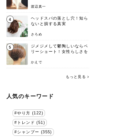
渡辺真一
ヘッドスパの落とし穴！知ら
4
ないと損する真実
さろめ
ジメジメして鬱陶しいならベ
5
リーショート！女性らしさを
失わないポイント
かえで
もっと見る
人気のキーワード
やり方 (122)
トレンド (51)
シャンプー (355)