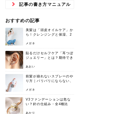
ジュベルック スキンの効果
本気の痩身と体質改善に。
防ぎ方を紹介
診断と...
と長...
いため...
おすすめの人
原因と...
ット...
を与え...
を守る...
賢...
い上...
記事の書き方マニュアル
とは？毛穴・ニキビ跡への
アーユルヴェーダに基づく
花粉の季節になると、髪がパサつく、
美容室で素敵なヘアカラーに染めても
パーマをかけたばかりなのに、もうカ
前髪は薄くしたほうが今風でおしゃれ
普段目に見えない頭皮ですが、何のケ
最近、髪のツヤがなくなったという方
韓国コスメを使うのは若い子だけだと
新しい環境に臨むとき、多くの人が意
「初回限定〇〇円！」そんなお得な体
40代になって、ふと自分のムダ毛のこ
仕事中も、ふとした瞬間に自分の指先
変化...
「イン...
広がる、手触りが悪いと感じた経験は
らったのに、家に帰って鏡を見たら、
ールがダレてしまったと感じている方
だと思っている人は、前髪を早く変え
アもせずに放っておくとダメージが蓄
や、抜け毛が増えたと悩んでいる方
思っていないでしょうか？ダリーフの
識するのが「身だしなみ」です。特に
験エステに行ってみたいけど、『押し
とが気になり始めたけど、「今から脱
を見て、気分が上がるという心ときめ
ありま...
「なん...
はいな...
たいと...
積して...
は、スト...
グラム...
メイク...
に弱い...
毛を...
く「キ...
ニキビ跡の凸凹をどうにかしたいと、
自己流のダイエットではなかなか落ち
おすすめの記事
肌の質感でお悩みではないでしょう
ない、頑固な脂肪やセルライトを、本
さくら
かえで
メガネ
かえで
yukarin
さくら
さくら
さな
さな
さな
あおい
か？肌に...
気で体...
美髪は「頭皮オイルケア」か
ゆい
さな
ら！クレンジングと保湿、2
つの方法と効果を解説
メガネ
貼るだけセルフケア「耳つぼ
ジュエリー」とは？期待でき
る効果と、その実力
あおい
前髪が崩れないスプレーのや
り方｜パリパリにならない、
自然なキープ術を解説
メガネ
V3ファンデーションは危な
い？針の仕組み・全4種比
較・正規品の買い方まで徹底
解説
あかり