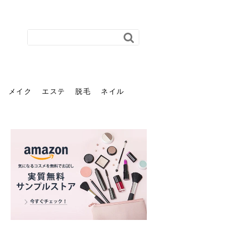
メイク
エステ
脱毛
ネイル
花粉で髪がパサパサするの
肌に合う髪色、どう見つけ
40代のパーマがダレる原因
前髪を薄くするための美容
ヘッドスパで頭皮をケアし
ストレスで髪の毛はどう変
40代の髪を悩みに最適！韓
「おしゃれ」と「身だしな
エステの勧誘が怖い人へ。
「今さら」なんて言わせな
オフィスネイルでも「キラ
はなぜ？原因と落とし方・
る？「イエベ」「ブルベ」
とは？自宅でできる復活術
院の頼み方とは？失敗しな
よう！ヘッドスパの効果と
わる？抜け毛・パサつきの
国発「ダリーフ」でヘアセ
み」は違う。相手に信頼感
断ることは悪くない。自分
い。40代のVIO・顔脱毛、
キラ」はOK？派手に見えな