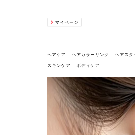
マイページ
ヘアケア
ヘアカラーリング
ヘアスタ
スキンケア
ボディケア
ヘアケア
ヘアカラーリング
ヘアスタイル
ヘアサロン
ヘッドスパ
スカルプケア
ヘアアイテム
メイク
エステ
脱毛
ネイル
スキンケア
ボディケア
トリ
髪の
202
美容
ヘッ
髪を
発酵
ミニ
針で
化粧
202
仕上
へ！2
新ト
い？
らな
い方
何が
少な
の効
毛」。
イド