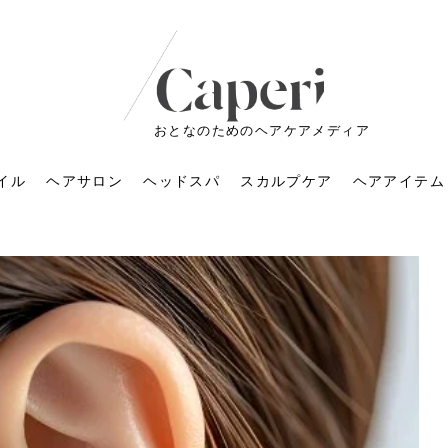
おとなのためのヘアケアメディア
イル
ヘアサロン
ヘッドスパ
スカルプケア
ヘアアイテム
ートメントの付け方で
くすみが気になる人
6年のショートウルフ最
室に行くのが恥ずかし
ドスパの落とし穴！知
育てるには？毎日の洗
エキスシャンプーって
マリストのメイク術｜
小顔を目指す！美容鍼
ノリが変わる「顔脱
6年運気アップネイルガ
朝の5分が変わる！寝癖がつ
ツヤと透明感で垢抜ける！
ルーズウェーブとは？2026
お気に入りのお店が倒産し
頭皮を刺激してお顔のリフ
頭皮マッサージで目がぱっ
アイロンが苦手でも大丈
V3ファンデーションは危な
リンパマッサージと経絡マ
子供の脱毛、日焼け肌はN
そのネイル、本当に似合っ
がりが変わる｜効かな
026春トレンドの明る
レンドとは？ナチュラ
髪質の変化に気づいた
いと損する真実
と生活習慣を見直す基
いいの？無印良品など
いアイテムで「自分ら
果と後悔しない選び方
4つのメリットと、始
を公開！幸運を呼ぶ色
かない予防方法と時短寝癖
自然なヘアカラーで作る
年の注目スタイルと長さ別
た後の美容室の探し方！失
トアップ♪毎日こつこつカン
ちりする理由は？具体的な
夫！ブラッシング感覚で使
い？針の仕組み・全4種比
ッサージの違いとは？効果
G？親子で学ぶ、安心・安全
てる？指先をきれいに見え