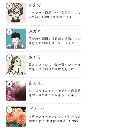
かえで
1
「ヘアケア商品」や「美容室」につ
いて詳しい20代後半のライター。楽
しみながら執筆させていただきま
す！
メガネ
2
手荒れが原因で美容師を退職。その
後はその知識を使って、ライターと
して転身したヘアケアオタクです。
髪の知識をわかりやすく紹介しま
す！
さくら
3
日常のストレスで髪が薄くなった女
性を応援！自分の経験をもとに、執
筆させていただきました。
あんり。
4
ヘアスタイルやヘアケアから自分磨
き中♪ 髪のオシャレをもっと楽しめ
るよう、日々勉強＆実践しています
♡ 役立つ情報をお届けできるように
頑張ります！よろしくお願いしま
ダリア**
5
す。
美容ケア＆ヘアアレンジが好きな大
学生です！ 実体験や雑誌、SNSで知
った情報を書いていこうと思いま