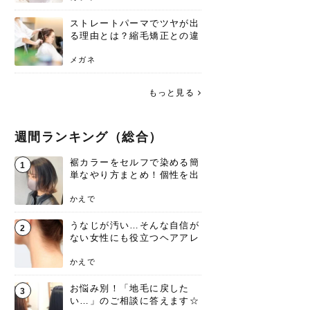
ストレートパーマでツヤが出
る理由とは？縮毛矯正との違
いや長持ちケアを解説
メガネ
もっと見る
週間ランキング（総合）
裾カラーをセルフで染める簡
1
単なやり方まとめ！個性を出
すなら今！
かえで
うなじが汚い…そんな自信が
2
ない女性にも役立つヘアアレ
ンジあります！
かえで
お悩み別！「地毛に戻した
3
い…」のご相談に答えます☆