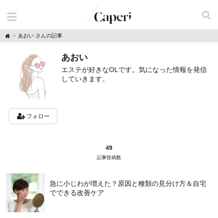
H
あおい さんの記事
o
m
あおい
e
エステが好きなOLです。気になった情報を発信
していきます。
フォロー
49
記事投稿数
急に小じわが増えた？原因と種類の見分け方＆自宅
でできる改善ケア