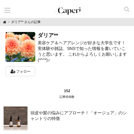
H
ダリア** さんの記事
o
m
ダリア**
e
美容ケア＆ヘアアレンジが好きな大学生です！
実体験や雑誌、SNSで知った情報を書いていこ
うと思います。 これからよろしくお願いします
(*^^*)♪
フォロー
152
記事投稿数
頭皮や髪の悩みにアプローチ！「オージュア」のシ
ャントリの特徴