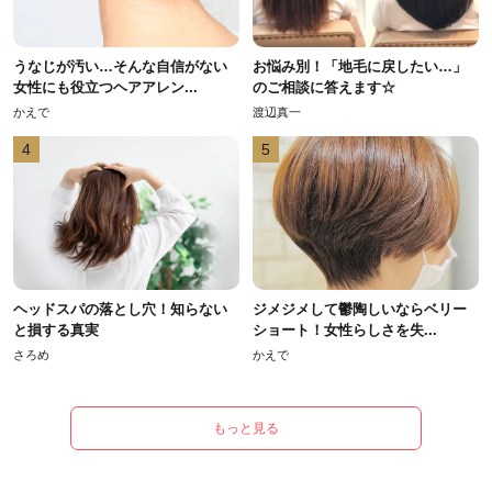
うなじが汚い…そんな自信がない
お悩み別！「地毛に戻したい…」
女性にも役立つヘアアレン...
のご相談に答えます☆
かえで
渡辺真一
4
5
ヘッドスパの落とし穴！知らない
ジメジメして鬱陶しいならベリー
と損する真実
ショート！女性らしさを失...
さろめ
かえで
もっと見る