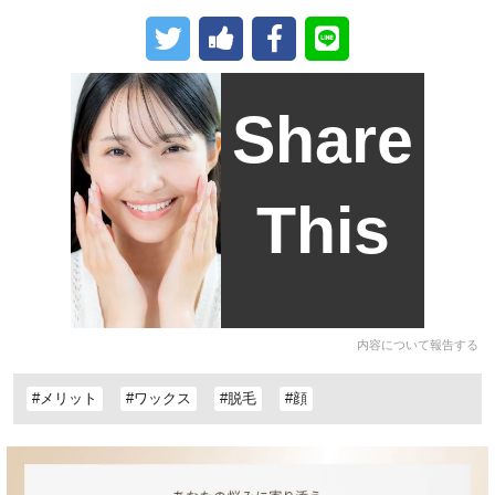
Share
This
内容について報告する
#メリット
#ワックス
#脱毛
#顔