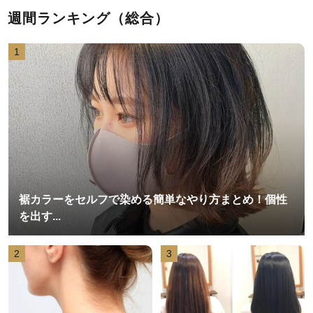
週間ランキング（総合）
1
裾カラーをセルフで染める簡単なやり方まとめ！個性
を出す...
2
3