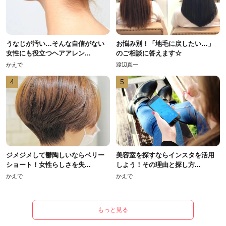
うなじが汚い…そんな自信がない
お悩み別！「地毛に戻したい…」
女性にも役立つヘアアレン...
のご相談に答えます☆
かえで
渡辺真一
4
5
ジメジメして鬱陶しいならベリー
美容室を探すならインスタを活用
ショート！女性らしさを失...
しよう！その理由と探し方...
かえで
かえで
もっと見る