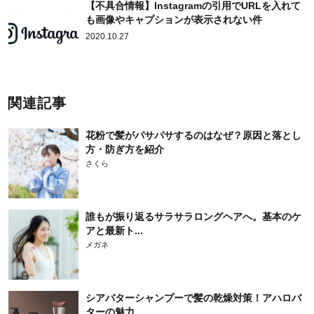
【不具合情報】Instagramの引用でURLを入れて
も画像やキャプションが表示されない件
2020.10.27
関連記事
花粉で髪がパサパサするのはなぜ？原因と落とし
方・防ぎ方を紹介
さくら
誰もが振り返るサラサラロングヘアへ。基本のケ
アと最新ト...
メガネ
シアバターシャンプーで髪の乾燥対策！アハロバ
ターの魅力...