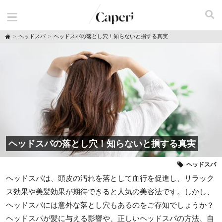
H
ヘッドスパ
ヘッドスパの落とし穴！知らないと損する真実
o
m
e
ヘッドスパの落とし穴！知らないと損する真実
ヘッドスパ
ヘッドスパは、頭皮の汚れを落として血行を促進し、リラック
ス効果や美髪効果が期待できると人気の美容法です。しかし、
ヘッドスパには意外な落とし穴もあるのをご存知でしょうか？
ヘッドスパが髪に与える影響や、正しいヘッドスパの方法、自