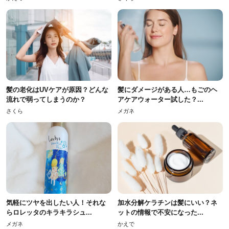
髪の老化はUVケアが原因？どんな
髪にダメージがある人…もごのヘ
流れで弱ってしまうのか？
アケアウォーター試した？...
さくら
メガネ
気軽にツヤを出したい人！それな
加水分解ケラチンは髪にいい？ネ
らロレッタのキラキラシュ...
ットの情報で不安になった...
メガネ
かえで