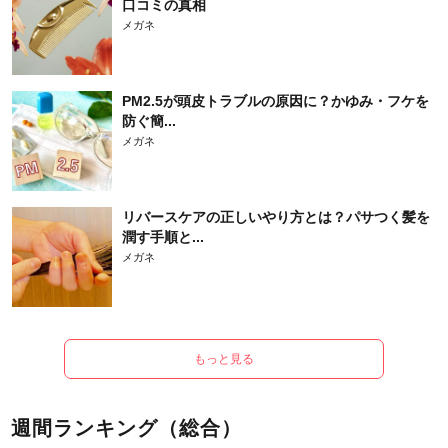
口コミの真相
メガネ
PM2.5が頭皮トラブルの原因に？かゆみ・フケを
防ぐ簡...
メガネ
リバースケアの正しいやり方とは？パサつく髪を
潤す手順と...
メガネ
もっと見る
週間ランキング（総合）