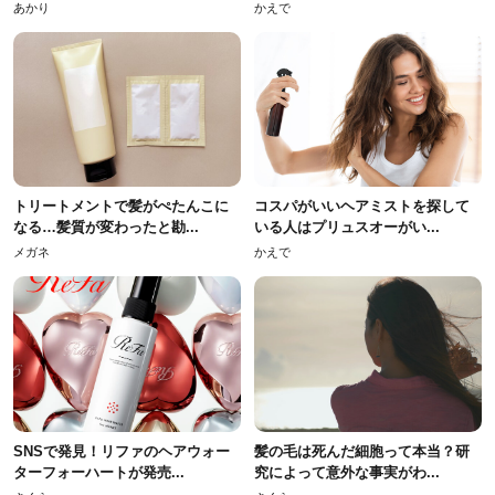
あかり
かえで
トリートメントで髪がぺたんこに
コスパがいいヘアミストを探して
なる…髪質が変わったと勘...
いる人はプリュスオーがい...
メガネ
かえで
SNSで発見！リファのヘアウォー
髪の毛は死んだ細胞って本当？研
ターフォーハートが発売...
究によって意外な事実がわ...