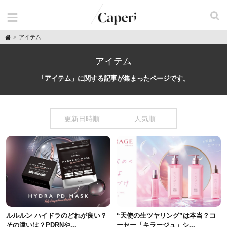
H
アイテム
o
m
e
アイテム
「アイテム」に関する記事が集まったページです。
更新日時順
人気順
ルルルン ハイドラのどれが良い？
“天使の生ツヤリング”は本当？コ
その違いは？PDRNや...
ーセー「キラージュ」シ...