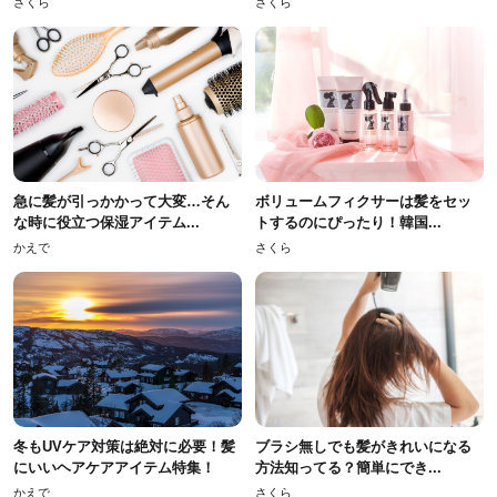
さくら
さくら
急に髪が引っかかって大変…そん
ボリュームフィクサーは髪をセッ
な時に役立つ保湿アイテム...
トするのにぴったり！韓国...
かえで
さくら
冬もUVケア対策は絶対に必要！髪
ブラシ無しでも髪がきれいになる
にいいヘアケアアイテム特集！
方法知ってる？簡単にでき...
かえで
さくら