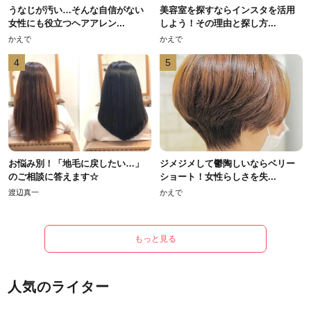
うなじが汚い…そんな自信がない
美容室を探すならインスタを活用
女性にも役立つヘアアレン...
しよう！その理由と探し方...
かえで
かえで
4
5
お悩み別！「地毛に戻したい…」
ジメジメして鬱陶しいならベリー
のご相談に答えます☆
ショート！女性らしさを失...
渡辺真一
かえで
もっと見る
人気のライター