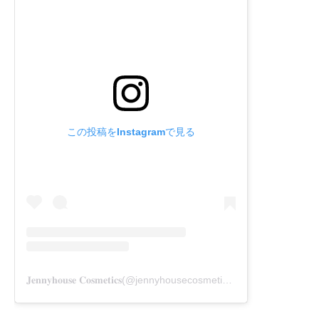
この投稿をInstagramで見る
𝐉𝐞𝐧𝐧𝐲𝐡𝐨𝐮𝐬𝐞 𝐂𝐨𝐬𝐦𝐞𝐭𝐢𝐜𝐬(@jennyhousecosmetics_jp)がシェアした投稿