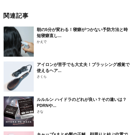
関連記事
朝の5分が変わる！寝癖がつかない予防方法と時
短寝癖直し...
かえで
アイロンが苦手でも大丈夫！ブラッシング感覚で
使えるヘア...
さくら
ルルルン ハイドラのどれが良い？その違いは？
PDRNや...
さな
キャップ×まとめ髪の正解。顔周りと結ぶ位置で