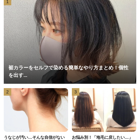
1
裾カラーをセルフで染める簡単なやり方まとめ！個性
を出す...
2
3
うなじが汚い…そんな自信がない
お悩み別！「地毛に戻したい…」