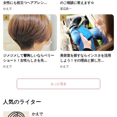
女性にも役立つヘアアレン...
のご相談に答えます☆
かえで
渡辺真一
4
5
ジメジメして鬱陶しいならベリー
美容室を探すならインスタを活用
ショート！女性らしさを失...
しよう！その理由と探し方...
かえで
かえで
もっと見る
人気のライター
かえで