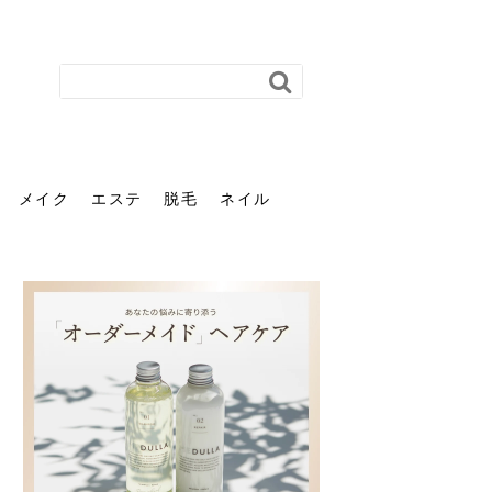
メイク
エステ
脱毛
ネイル
花粉で髪がパサパサするの
肌に合う髪色、どう見つけ
40代のパーマがダレる原因
前髪を薄くするための美容
ヘッドスパで頭皮をケアし
ストレスで髪の毛はどう変
40代の髪を悩みに最適！韓
「おしゃれ」と「身だしな
エステの勧誘が怖い人へ。
「今さら」なんて言わせな
オフィスネイルでも「キラ
はなぜ？原因と落とし方・
る？「イエベ」「ブルベ」
とは？自宅でできる復活術
院の頼み方とは？失敗しな
よう！ヘッドスパの効果と
わる？抜け毛・パサつきの
国発「ダリーフ」でヘアセ
み」は違う。相手に信頼感
断ることは悪くない。自分
い。40代のVIO・顔脱毛、
キラ」はOK？派手に見えな