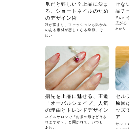
爪だと難しい？上品に決ま
せな
る、ショートネイルのため
品チ
のデザイン術
爪の中
広がる
秋が深まり、ファッションも温かみ
デザ...
あかり
のある素材が恋しくなる季節。そん
な気...
ゆい
指先を上品に魅せる、王道
セル
「オーバルシェイプ」人気
原因
の理由とトレンドデザイン
ッズ
ア
ネイルサロンで「お爪の形はどうさ
れますか？」と聞かれて、いつも何
セルフ
とな...
あおい