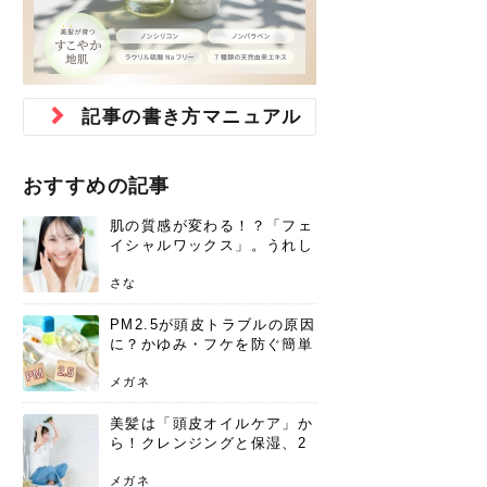
ジュベルック スキンの効果
本気の痩身と体質改善に。
防ぎ方を紹介
診断と...
と長...
いため...
おすすめの人
原因と...
ット...
を与え...
を守る...
賢...
い上...
とは？毛穴・ニキビ跡への
アーユルヴェーダに基づく
花粉の季節になると、髪がパサつく、
美容室で素敵なヘアカラーに染めても
パーマをかけたばかりなのに、もうカ
前髪は薄くしたほうが今風でおしゃれ
普段目に見えない頭皮ですが、何のケ
最近、髪のツヤがなくなったという方
韓国コスメを使うのは若い子だけだと
新しい環境に臨むとき、多くの人が意
「初回限定〇〇円！」そんなお得な体
40代になって、ふと自分のムダ毛のこ
仕事中も、ふとした瞬間に自分の指先
変化...
「イン...
広がる、手触りが悪いと感じた経験は
らったのに、家に帰って鏡を見たら、
ールがダレてしまったと感じている方
だと思っている人は、前髪を早く変え
アもせずに放っておくとダメージが蓄
や、抜け毛が増えたと悩んでいる方
思っていないでしょうか？ダリーフの
識するのが「身だしなみ」です。特に
験エステに行ってみたいけど、『押し
とが気になり始めたけど、「今から脱
を見て、気分が上がるという心ときめ
ありま...
「なん...
はいな...
たいと...
積して...
は、スト...
グラム...
メイク...
に弱い...
毛を...
く「キ...
ニキビ跡の凸凹をどうにかしたいと、
自己流のダイエットではなかなか落ち
肌の質感でお悩みではないでしょう
ない、頑固な脂肪やセルライトを、本
さくら
かえで
メガネ
かえで
yukarin
さくら
さくら
さな
さな
さな
あおい
記事の書き方マニュアル
か？肌に...
気で体...
ゆい
さな
おすすめの記事
肌の質感が変わる！？「フェ
イシャルワックス」。うれし
いメリットと、肌荒れしない
ための基礎知識
さな
PM2.5が頭皮トラブルの原因
に？かゆみ・フケを防ぐ簡単
ケア方法
メガネ
美髪は「頭皮オイルケア」か
ら！クレンジングと保湿、2
つの方法と効果を解説
メガネ