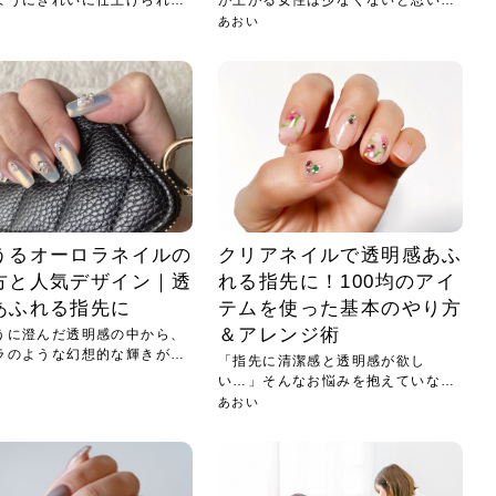
ようにきれいに仕上げられな
が上がる女性は少なくないと思いま
す。...
あおい
うるオーロラネイルの
クリアネイルで透明感あふ
方と人気デザイン｜透
れる指先に！100均のアイ
あふれる指先に
テムを使った基本のやり方
＆アレンジ術
うに澄んだ透明感の中から、
ラのような幻想的な輝きが生
「指先に清潔感と透明感が欲し
い…」そんなお悩みを抱えていない
でしょう...
あおい