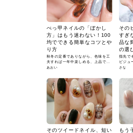
べっ甲ネイルの「ぼかし
その
方」はもう迷わない！100
すぎ
均でできる簡単なコツとや
品な
り方
の選
秋冬の定番でありながら、色味を工
指先で
夫すれば一年中楽しめる、上品でお
ビジュ
しゃ...
で楽...
あおい
さな
そのツイードネイル、短い
もう