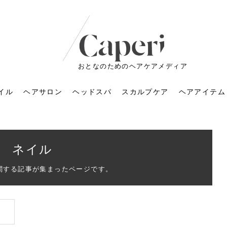
おとなのためのヘアケアメディア
イル
ヘアサロン
ヘッドスパ
スカルプケア
ヘアアイテム
ネイル
関する記事が集まったページです。
ートメントの付け方で
くすみが気になる人
6年のショートウルフ最
室に行くのが恥ずかし
ドスパの落とし穴！知
育てるには？毎日の洗
エキスシャンプーって
マリストのメイク術｜
小顔を目指す！美容鍼
ノリが変わる「顔脱
6年運気アップネイルガ
朝の5分が変わる！寝癖がつ
ツヤと透明感で垢抜ける！
ルーズウェーブとは？2026
お気に入りのお店が倒産し
頭皮を刺激してお顔のリフ
頭皮マッサージで目がぱっ
アイロンが苦手でも大丈
V3ファンデーションは危な
リンパマッサージと経絡マ
子供の脱毛、日焼け肌はN
そのネイル、本当に似合っ
がりが変わる｜効かな
026春トレンドの明る
レンドとは？ナチュラ
髪質の変化に気づいた
いと損する真実
と生活習慣を見直す基
いいの？無印良品など
いアイテムで「自分ら
果と後悔しない選び方
4つのメリットと、始
を公開！幸運を呼ぶ色
かない予防方法と時短寝癖
自然なヘアカラーで作る
年の注目スタイルと長さ別
た後の美容室の探し方！失
トアップ♪毎日こつこつカン
ちりする理由は？具体的な
夫！ブラッシング感覚で使
い？針の仕組み・全4種比
ッサージの違いとは？効果
G？親子で学ぶ、安心・安全
てる？指先をきれいに見え