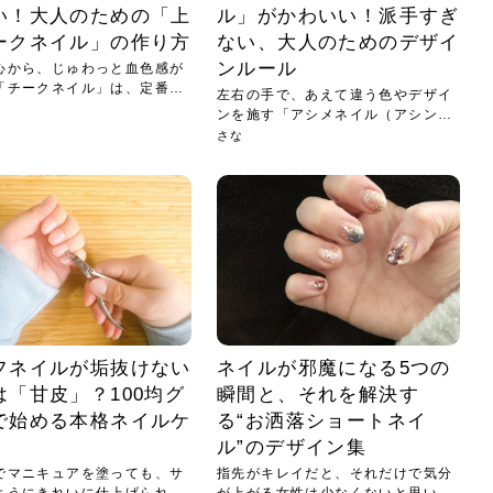
い！大人のための「上
ル」がかわいい！派手すぎ
ークネイル」の作り方
ない、大人のためのデザイ
ンルール
心から、じゅわっと血色感が
「チークネイル」は、定番の
左右の手で、あえて違う色やデザイ
ンを施す「アシメネイル（アシンメ
トリ...
さな
フネイルが垢抜けない
ネイルが邪魔になる5つの
は「甘皮」？100均グ
瞬間と、それを解決す
で始める本格ネイルケ
る“お洒落ショートネイ
ル”のデザイン集
でマニキュアを塗っても、サ
指先がキレイだと、それだけで気分