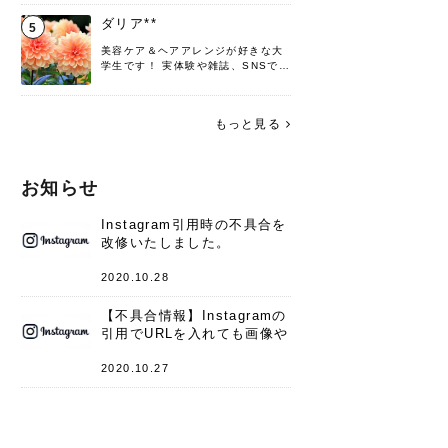
♡ 役立つ情報をお届けできるように
頑張ります！よろしくお願いしま
ダリア**
5
す。
美容ケア＆ヘアアレンジが好きな大
学生です！ 実体験や雑誌、SNSで知
った情報を書いていこうと思いま
す。 これからよろしくお願いします
(*^^*)♪
もっと見る
お知らせ
Instagram引用時の不具合を
改修いたしました。
2020.10.28
【不具合情報】Instagramの
引用でURLを入れても画像や
キャプションが表示されない
件
2020.10.27