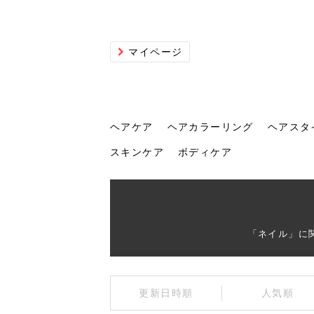
マイページ
ヘアケア
ヘアカラーリング
ヘアスタ
スキンケア
ボディケア
ヘアケア
ヘアカラーリング
ヘアスタイル
ヘアサロン
ヘッドスパ
スカルプケア
ヘアアイテム
メイク
エステ
脱毛
ネイル
スキンケア
ボディケア
「ネイル」に
トリ
髪の
202
美容
ヘッ
髪を
発酵
ミニ
針で
化粧
202
更新日時順
人気順
仕上
へ！2
新ト
い？
らな
い方
何が
少な
の効
毛」。
イド