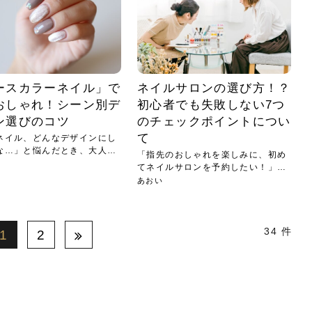
ースカラーネイル」で
ネイルサロンの選び方！？
おしゃれ！シーン別デ
初心者でも失敗しない7つ
ン選びのコツ
のチェックポイントについ
て
ネイル、どんなデザインにし
な…」と悩んだとき、大人っ
「指先のおしゃれを楽しみに、初め
てネイルサロンを予約したい！」そ
んな...
あおい
34 件
1
2