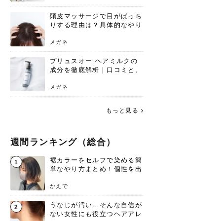
頭皮マッサージで目がぱっち
りする理由は？具体的なやり
方と継続のコツを解説
メガネ
プリュスオー ヘアミルクの
成分を徹底解析｜口コミと、
どんな髪質におすすめかを解
説
メガネ
もっと見る
週間ランキング（総合）
裾カラーをセルフで染める簡
1
単なやり方まとめ！個性を出
すなら今！
かえで
うなじが汚い…そんな自信が
2
ない女性にも役立つヘアアレ