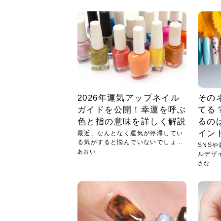
急に
人の
い原因.
めく..
ル...
時こそ.
本ケ
のシャ.
しい美.
のポ
める前.
と...
ヘッドス
と種
果。
血行を促
トリート
2026
2026
しばらく
髪をきれ
スキンケ
「たくさ
フェイス
顔の産毛
最近、な
できる.
魅力と、
効果が...
大きく変
すみカラ
ルでエア
ろそろ髪
ムを増や
ンプーに
に、実際
いうお悩
で抜くな
気がする
さろめ
の塗り...
く...
解...
思って...
頭皮の...
などの...
ものばか.
しょう...
感じて...
じつは...
ふと鏡を
痩身エス
落ち込ん
機器を使
メガネ
さくら
かえで
メガネ
さくら
さくら
あおい
あかり
あおい
あおい
その原...
技によ...
あおい
あかり
2026年運気アップネイル
その
ガイドを公開！幸運を呼ぶ
てる
色と指の意味を詳しく解説
るの
イン
最近、なんとなく運気が停滞してい
る気がすると悩んでいないでしょう
SNS
か？...
あおい
ルデザ
てみ...
さな