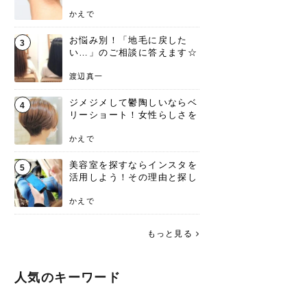
ンジあります！
かえで
お悩み別！「地毛に戻した
3
い…」のご相談に答えます☆
渡辺真一
ジメジメして鬱陶しいならベ
4
リーショート！女性らしさを
失わないポイント
かえで
美容室を探すならインスタを
5
活用しよう！その理由と探し
方を要チェック
かえで
もっと見る
人気のキーワード