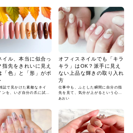
小じわが増えた？原因
手ならではの痩身効
ルルルン ハイドラのどれが
その医療ダイエット、後悔
..
.
..
ア
..
..
イント
..
直し...
「きれい...
の...
敗しに...
タン小顔☆
やり方...
えるヘア...
較・...
と、自...
なエ...
るのは...
パは、頭皮の汚れを落として
類の見分け方＆自宅で
オールハンドエステの
良い？その違いは？PDRN
しませんか？失敗する人の
進し、リラックス効果や美髪
メントの付け方で仕上がりは
春のトレンドカラーは明るめのく
年のショートウルフは、ナチュラ
美容室に行けていないし、そ
いに育てるには高価なアイテ
アで人気の発酵成分が、シャ
んのコスメを持っているの
ラインをすっきりさせたいと
をカミソリで剃って、毛抜き
んとなく運気が停滞している
新生活シーズン、朝の身支度を少しで
職場で浮かない落ち着いたトーンにし
2026年はレイヤーカットを使った髪型
美容室を倒産する数が増えているとい
毎日のちょっとした習慣で小顔は作れ
目元の印象を左右するのは目そのもの
ヘアアイロンを使うのが苦手、火傷が
メイクをしている時間も、スキンケア
サロンのメニューを見ていると、「リ
「ムダ毛が気になる」とお子さんが悩
SNSや雑誌で見かけた素敵なネイルデ
..
...
や...
共通点...
わります。今回は、毛先中心
ーです。ただし、髪がすでに
リーな仕上がりが今っぽい正
型を変えて気分転換したいと
す前に、洗い方や乾かし方、
も広がっています。無印良品
に使っているのはいつも同じ
みを抱えている方はいないで
ど、日々の自己処理を手間に
と悩んでいないでしょうか？
も短くしたい人は多いはず。じつは寝
たいけれど、どこか垢抜けた印象にし
のトレンドと重なり、ルーズウェーブ
うニュースがありました。もともと美
る！頭のこりをほぐしてフェイスライ
ではなく、頭皮の状態かもしれませ
怖いと感じている方はいないでしょう
の時間に変えるという発想から生まれ
ンパマッサージ」の他に「経絡マッサ
んでいる姿を見て、エステ脱毛を検討
ザインを、いざ自分の爪に試してみた
..
見て、急に小じわが増えたと
テと一言で言っても、最新の
癖は、...
たいと...
ヘ...
容室の...
ンのリ...
ん。以下...
か？そ...
たのが...
ージ」...
し始め...
ら、...
ルルルン ハイドラシリーズを使いたい
医師の管理のもと、科学的根拠に基づ
でいないでしょうか？じつは
ったものから、昔ながらの手
けれど、種類が多くてどれを選べばい
いて行う「医療ダイエット」は、自己
かえで
さくら
かえで
かえで
chicca
メガネ
さくら
あかり
あかり
あおい
さな
いか...
流のダ...
さな
さな
もっと見る
もっと見る
もっと見る
もっと見る
もっと見る
もっと見る
もっと見る
もっと見る
もっと見る
もっと見る
もっと見る
もっと見る
もっと見る
ネイル、本当に似合っ
オフィスネイルでも「キラ
？指先をきれいに見え
キラ」はOK？派手に見え
は「色」と「形」がポ
ない上品な輝きの取り入れ
ト
方
や雑誌で見かけた素敵なネイ
仕事中も、ふとした瞬間に自分の指
インを、いざ自分の爪に試し
先を見て、気分が上がるという心と
きめ...
あおい