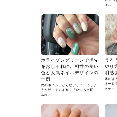
ロンの
いと...
ゆい
ホライゾングリーンで指先
うる
をおしゃれに。相性の良い
やり
色と人気ネイルデザインの
明感
一例
氷のよ
オーロ
次のネイル、どんなデザインにしよ
まれ...
あかり
うか迷いますよね？「いつもと同じ
も安...
あおい