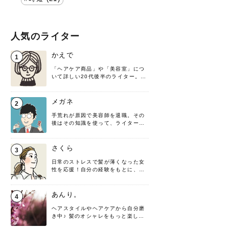
人気のライター
かえで
1
「ヘアケア商品」や「美容室」につ
いて詳しい20代後半のライター。楽
しみながら執筆させていただきま
す！
メガネ
2
手荒れが原因で美容師を退職。その
後はその知識を使って、ライターと
して転身したヘアケアオタクです。
髪の知識をわかりやすく紹介しま
す！
さくら
3
日常のストレスで髪が薄くなった女
性を応援！自分の経験をもとに、執
筆させていただきました。
あんり。
4
ヘアスタイルやヘアケアから自分磨
き中♪ 髪のオシャレをもっと楽しめ
るよう、日々勉強＆実践しています