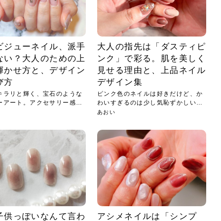
ビジューネイル、派手
大人の指先は「ダスティピ
ない？大人のための上
ンク」で彩る。肌を美しく
輝かせ方と、デザイン
見せる理由と、上品ネイル
び方
デザイン集
キラリと輝く、宝石のような
ピンク色のネイルは好きだけど、か
ーアート。アクセサリー感覚
わいすぎるのは少し気恥ずかしい
と、大...
あおい
子供っぽいなんて言わ
アシメネイルは「シンプ