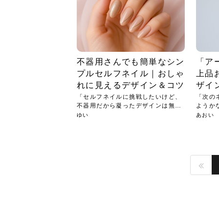
不器用さんでも簡単なシン
「ア
プルセルフネイル｜おしゃ
上品
れに見えるデザイン＆コツ
ザイ
「セルフネイルに挑戦したいけど、
「次の
不器用だから凝ったデザインは無
ようか
理…」...
ぽく...
ゆい
あおい