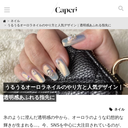
H
ネイル
o
うるうるオーロラネイルのやり方と人気デザイン｜透明感あふれる指先に
m
e
うるうるオーロラネイルのやり方と人気デザイン｜
透明感あふれる指先に
ネイル
氷のように澄んだ透明感の中から、オーロラのような幻想的な
輝きが生まれる…。今、SNSを中心に大注目されているのが、