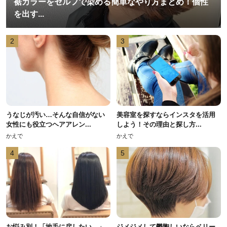
裾カラーをセルフで染める簡単なやり方まとめ！個性
を出す...
2
3
うなじが汚い…そんな自信がない
美容室を探すならインスタを活用
女性にも役立つヘアアレン...
しよう！その理由と探し方...
かえで
かえで
4
5
お悩み別！「地毛に戻したい…」
ジメジメして鬱陶しいならベリー