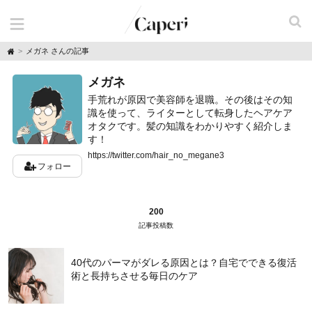
H
メガネ さんの記事
o
m
メガネ
e
手荒れが原因で美容師を退職。その後はその知
識を使って、ライターとして転身したヘアケア
オタクです。髪の知識をわかりやすく紹介しま
す！
https://twitter.com/hair_no_megane3
フォロー
200
記事投稿数
40代のパーマがダレる原因とは？自宅でできる復活
術と長持ちさせる毎日のケア