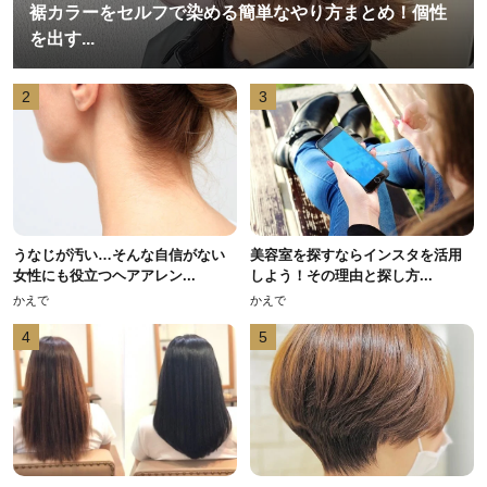
裾カラーをセルフで染める簡単なやり方まとめ！個性
を出す...
2
3
うなじが汚い…そんな自信がない
美容室を探すならインスタを活用
女性にも役立つヘアアレン...
しよう！その理由と探し方...
かえで
かえで
4
5