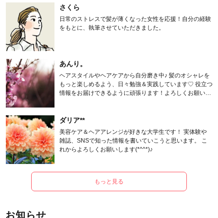
さくら
日常のストレスで髪が薄くなった女性を応援！自分の経験
をもとに、執筆させていただきました。
あんり。
ヘアスタイルやヘアケアから自分磨き中♪ 髪のオシャレを
もっと楽しめるよう、日々勉強＆実践しています♡ 役立つ
情報をお届けできるように頑張ります！よろしくお願いし
ます。
ダリア**
美容ケア＆ヘアアレンジが好きな大学生です！ 実体験や
雑誌、SNSで知った情報を書いていこうと思います。 こ
れからよろしくお願いします(*^^*)♪
もっと見る
お知らせ