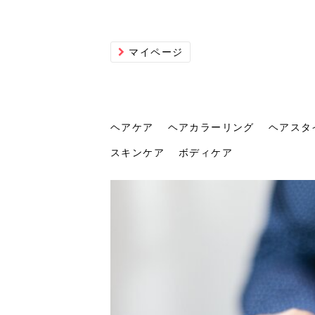
マイページ
ヘアケア
ヘアカラーリング
ヘアスタ
スキンケア
ボディケア
ヘアケア
ヘアカラーリング
ヘアスタイル
ヘアサロン
ヘッドスパ
スカルプケア
ヘアアイテム
メイク
エステ
脱毛
ネイル
スキンケア
ボディケア
トリ
髪の
202
美容
ヘッ
髪を
発酵
ミニ
針で
化粧
202
仕上
へ！2
新ト
い？
らな
い方
何が
少な
の効
毛」。
イド