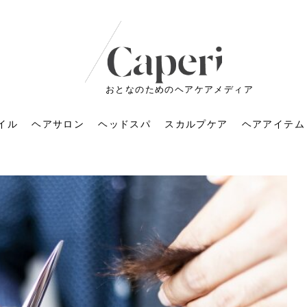
おとなのためのヘアケアメディア
イル
ヘアサロン
ヘッドスパ
スカルプケア
ヘアアイテム
ートメントの付け方で
くすみが気になる人
6年のショートウルフ最
室に行くのが恥ずかし
ドスパの落とし穴！知
育てるには？毎日の洗
エキスシャンプーって
マリストのメイク術｜
小顔を目指す！美容鍼
ノリが変わる「顔脱
6年運気アップネイルガ
朝の5分が変わる！寝癖がつ
ツヤと透明感で垢抜ける！
ルーズウェーブとは？2026
お気に入りのお店が倒産し
頭皮を刺激してお顔のリフ
頭皮マッサージで目がぱっ
アイロンが苦手でも大丈
V3ファンデーションは危な
リンパマッサージと経絡マ
子供の脱毛、日焼け肌はN
そのネイル、本当に似合っ
がりが変わる｜効かな
026春トレンドの明る
レンドとは？ナチュラ
髪質の変化に気づいた
いと損する真実
と生活習慣を見直す基
いいの？無印良品など
いアイテムで「自分ら
果と後悔しない選び方
4つのメリットと、始
を公開！幸運を呼ぶ色
かない予防方法と時短寝癖
自然なヘアカラーで作る
年の注目スタイルと長さ別
た後の美容室の探し方！失
トアップ♪毎日こつこつカン
ちりする理由は？具体的な
夫！ブラッシング感覚で使
い？針の仕組み・全4種比
ッサージの違いとは？効果
G？親子で学ぶ、安心・安全
てる？指先をきれいに見え