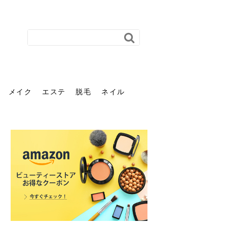
メイク
エステ
脱毛
ネイル
花粉で髪がパサパサするの
肌に合う髪色、どう見つけ
40代のパーマがダレる原因
前髪を薄くするための美容
ヘッドスパで頭皮をケアし
ストレスで髪の毛はどう変
40代の髪を悩みに最適！韓
「おしゃれ」と「身だしな
エステの勧誘が怖い人へ。
「今さら」なんて言わせな
オフィスネイルでも「キラ
はなぜ？原因と落とし方・
る？「イエベ」「ブルベ」
とは？自宅でできる復活術
院の頼み方とは？失敗しな
よう！ヘッドスパの効果と
わる？抜け毛・パサつきの
国発「ダリーフ」でヘアセ
み」は違う。相手に信頼感
断ることは悪くない。自分
い。40代のVIO・顔脱毛、
キラ」はOK？派手に見えな