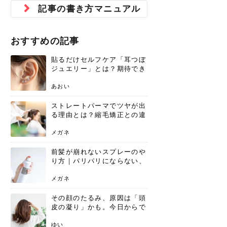
ジュベルック スキンの効果
本気の痩身と体質改善に。
防ぎ方を紹介
診断と...
と長...
いため...
おすすめの人
原因と...
ット...
を与え...
を守る...
賢...
い上...
記事の書き方マニュアル
とは？毛穴・ニキビ跡への
アーユルヴェーダに基づく
花粉の季節になると、髪がパサつく、
美容室で素敵なヘアカラーに染めても
パーマをかけたばかりなのに、もうカ
前髪は薄くしたほうが今風でおしゃれ
普段目に見えない頭皮ですが、何のケ
最近、髪のツヤがなくなったという方
韓国コスメを使うのは若い子だけだと
新しい環境に臨むとき、多くの人が意
「初回限定〇〇円！」そんなお得な体
40代になって、ふと自分のムダ毛のこ
仕事中も、ふとした瞬間に自分の指先
変化...
「イン...
広がる、手触りが悪いと感じた経験は
らったのに、家に帰って鏡を見たら、
ールがダレてしまったと感じている方
だと思っている人は、前髪を早く変え
アもせずに放っておくとダメージが蓄
や、抜け毛が増えたと悩んでいる方
思っていないでしょうか？ダリーフの
識するのが「身だしなみ」です。特に
験エステに行ってみたいけど、『押し
とが気になり始めたけど、「今から脱
を見て、気分が上がるという心ときめ
ありま...
「なん...
はいな...
たいと...
積して...
は、スト...
グラム...
メイク...
に弱い...
毛を...
く「キ...
ニキビ跡の凸凹をどうにかしたいと、
自己流のダイエットではなかなか落ち
おすすめの記事
肌の質感でお悩みではないでしょう
ない、頑固な脂肪やセルライトを、本
さくら
かえで
メガネ
かえで
yukarin
さくら
さくら
さな
さな
さな
あおい
か？肌に...
気で体...
貼るだけセルフケア「耳つぼ
ゆい
さな
ジュエリー」とは？期待でき
る効果と、その実力
あおい
ストレートパーマでツヤが出
る理由とは？縮毛矯正との違
いや長持ちケアを解説
メガネ
前髪が崩れないスプレーのや
り方｜パリパリにならない、
自然なキープ術を解説
メガネ
その顔のたるみ、原因は「頭
皮の凝り」かも。今日からで
きる、リフトアップ頭皮マッ
サージ
ゆい