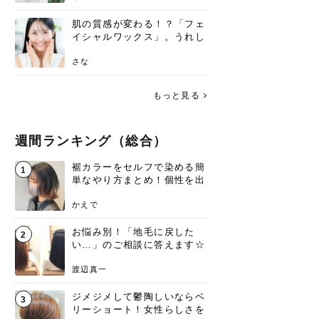
肌の質感が変わる！？「フェ
イシャルワックス」。うれし
いメリットと、肌荒れしない
ための基礎知識
さな
もっと見る
週間ランキング（総合）
裾カラーをセルフで染める簡
1
単なやり方まとめ！個性を出
すなら今！
かえで
お悩み別！「地毛に戻した
2
い…」のご相談に答えます☆
渡辺真一
ジメジメして鬱陶しいならベ
3
リーショート！女性らしさを