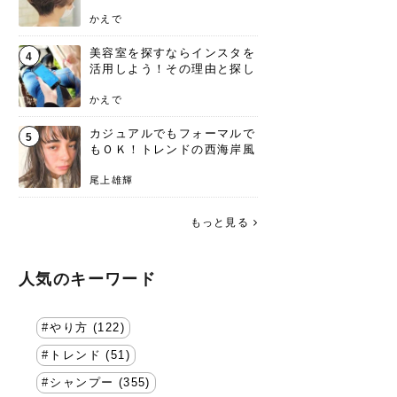
失わないポイント
かえで
美容室を探すならインスタを
4
活用しよう！その理由と探し
方を要チェック
かえで
カジュアルでもフォーマルで
5
もＯＫ！トレンドの西海岸風
ラフスタイル特集。
尾上雄輝
もっと見る
人気のキーワード
やり方 (122)
トレンド (51)
シャンプー (355)