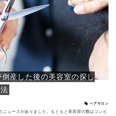
小じわが増えた？原因
手ならではの痩身効
ルルルン ハイドラのどれが
その医療ダイエット、後悔
..
.
..
ア
..
..
イント
..
直し...
「きれい...
の...
敗しに...
タン小顔☆
やり方...
えるヘア...
較・...
と、自...
なエ...
るのは...
パは、頭皮の汚れを落として
類の見分け方＆自宅で
オールハンドエステの
良い？その違いは？PDRN
しませんか？失敗する人の
進し、リラックス効果や美髪
メントの付け方で仕上がりは
春のトレンドカラーは明るめのく
年のショートウルフは、ナチュラ
美容室に行けていないし、そ
いに育てるには高価なアイテ
アで人気の発酵成分が、シャ
んのコスメを持っているの
ラインをすっきりさせたいと
をカミソリで剃って、毛抜き
んとなく運気が停滞している
新生活シーズン、朝の身支度を少しで
職場で浮かない落ち着いたトーンにし
2026年はレイヤーカットを使った髪型
美容室を倒産する数が増えているとい
毎日のちょっとした習慣で小顔は作れ
目元の印象を左右するのは目そのもの
ヘアアイロンを使うのが苦手、火傷が
メイクをしている時間も、スキンケア
サロンのメニューを見ていると、「リ
「ムダ毛が気になる」とお子さんが悩
SNSや雑誌で見かけた素敵なネイルデ
..
...
や...
共通点...
わります。今回は、毛先中心
ーです。ただし、髪がすでに
リーな仕上がりが今っぽい正
型を変えて気分転換したいと
す前に、洗い方や乾かし方、
も広がっています。無印良品
に使っているのはいつも同じ
みを抱えている方はいないで
ど、日々の自己処理を手間に
と悩んでいないでしょうか？
も短くしたい人は多いはず。じつは寝
たいけれど、どこか垢抜けた印象にし
のトレンドと重なり、ルーズウェーブ
うニュースがありました。もともと美
る！頭のこりをほぐしてフェイスライ
ではなく、頭皮の状態かもしれませ
怖いと感じている方はいないでしょう
の時間に変えるという発想から生まれ
ンパマッサージ」の他に「経絡マッサ
んでいる姿を見て、エステ脱毛を検討
ザインを、いざ自分の爪に試してみた
..
見て、急に小じわが増えたと
テと一言で言っても、最新の
癖は、...
たいと...
ヘ...
容室の...
ンのリ...
ん。以下...
か？そ...
たのが...
ージ」...
し始め...
ら、...
ルルルン ハイドラシリーズを使いたい
医師の管理のもと、科学的根拠に基づ
でいないでしょうか？じつは
ったものから、昔ながらの手
けれど、種類が多くてどれを選べばい
いて行う「医療ダイエット」は、自己
かえで
さくら
かえで
かえで
chicca
メガネ
さくら
あかり
あかり
あおい
さな
いか...
流のダ...
さな
さな
もっと見る
もっと見る
もっと見る
もっと見る
もっと見る
もっと見る
もっと見る
もっと見る
もっと見る
もっと見る
もっと見る
もっと見る
もっと見る
が倒産した後の美容室の探し
方法
ヘアサロン
うニュースがありました。もともと美容室の数はコンビ