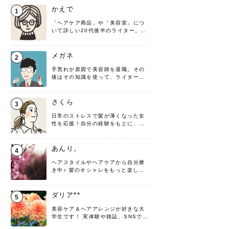
かえで
1
「ヘアケア商品」や「美容室」につ
いて詳しい20代後半のライター。楽
しみながら執筆させていただきま
す！
メガネ
2
手荒れが原因で美容師を退職。その
後はその知識を使って、ライターと
して転身したヘアケアオタクです。
髪の知識をわかりやすく紹介しま
す！
さくら
3
日常のストレスで髪が薄くなった女
性を応援！自分の経験をもとに、執
筆させていただきました。
あんり。
4
ヘアスタイルやヘアケアから自分磨
き中♪ 髪のオシャレをもっと楽しめ
るよう、日々勉強＆実践しています
♡ 役立つ情報をお届けできるように
頑張ります！よろしくお願いしま
ダリア**
5
す。
美容ケア＆ヘアアレンジが好きな大
学生です！ 実体験や雑誌、SNSで知
った情報を書いていこうと思いま