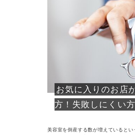
急に
人の
い原因.
めく..
ル...
時こそ.
本ケ
のシャ.
しい美.
のポ
める前.
と...
ヘッドス
と種
果。
血行を促
トリート
2026
2026
しばらく
髪をきれ
スキンケ
「たくさ
フェイス
顔の産毛
最近、な
できる.
魅力と、
効果が...
大きく変
すみカラ
ルでエア
ろそろ髪
ムを増や
ンプーに
に、実際
いうお悩
で抜くな
気がする
さろめ
の塗り...
く...
解...
思って...
頭皮の...
などの...
ものばか.
しょう...
感じて...
じつは...
ふと鏡を
痩身エス
落ち込ん
機器を使
メガネ
さくら
かえで
メガネ
さくら
さくら
あおい
あかり
あおい
あおい
その原...
技によ...
あおい
あかり
お気に入りのお店
方！失敗しにくい
美容室を倒産する数が増えているとい