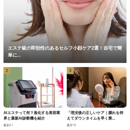
エステ級の即効性のあるセルフ小顔ケア2選！自宅で簡
単に...
2
3
AIエステって何？進化する美容業
「埋没後の正しいケア｜腫れを抑
界と最新AI診断機を紹介
えてダウンタイムを早く乗...
あおい
あかり