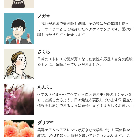
メガネ
手荒れが原因で美容師を退職。その後はその知識を使っ
て、ライターとして転身したヘアケアオタクです。髪の知
識をわかりやすく紹介します！
さくら
日常のストレスで髪が薄くなった女性を応援！自分の経験
をもとに、執筆させていただきました。
あんり。
ヘアスタイルやヘアケアから自分磨き中♪ 髪のオシャレを
もっと楽しめるよう、日々勉強＆実践しています♡ 役立つ
情報をお届けできるように頑張ります！よろしくお願いし
ます。
ダリア**
美容ケア＆ヘアアレンジが好きな大学生です！ 実体験や
雑誌、SNSで知った情報を書いていこうと思います。 こ