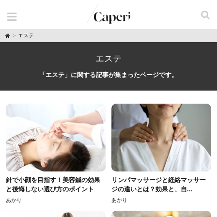
H
エステ
o
m
e
エステ
「エステ」に関する記事が集まったページです。
針で小顔を目指す！美容鍼の効果
リンパマッサージと経絡マッサー
と後悔しない選び方のポイント
ジの違いとは？効果と、自...
あかり
あかり