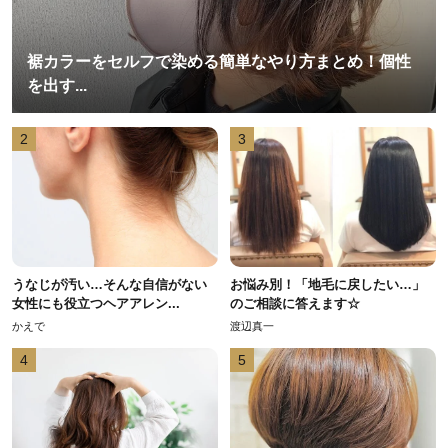
裾カラーをセルフで染める簡単なやり方まとめ！個性
を出す...
2
3
うなじが汚い…そんな自信がない
お悩み別！「地毛に戻したい…」
女性にも役立つヘアアレン...
のご相談に答えます☆
かえで
渡辺真一
4
5