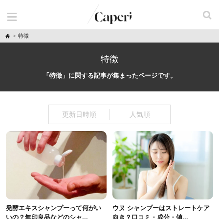
H
特徴
o
m
e
特徴
「特徴」に関する記事が集まったページです。
更新日時順
人気順
発酵エキスシャンプーって何がい
ウヌ シャンプーはストレートケア
いの？無印良品などのシャ...
向き？口コミ・成分・値...