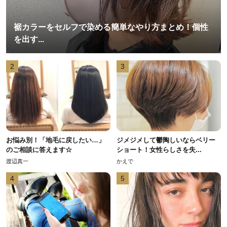
裾カラーをセルフで染める簡単なやり方まとめ！個性
を出す...
2
3
お悩み別！「地毛に戻したい…」
ジメジメして鬱陶しいならベリー
のご相談に答えます☆
ショート！女性らしさを失...
渡辺真一
かえで
4
5