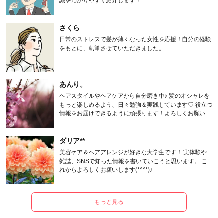
識をわかりやすく紹介します！
さくら
日常のストレスで髪が薄くなった女性を応援！自分の経験
をもとに、執筆させていただきました。
あんり。
ヘアスタイルやヘアケアから自分磨き中♪ 髪のオシャレを
もっと楽しめるよう、日々勉強＆実践しています♡ 役立つ
情報をお届けできるように頑張ります！よろしくお願いし
ます。
ダリア**
美容ケア＆ヘアアレンジが好きな大学生です！ 実体験や
雑誌、SNSで知った情報を書いていこうと思います。 こ
れからよろしくお願いします(*^^*)♪
もっと見る