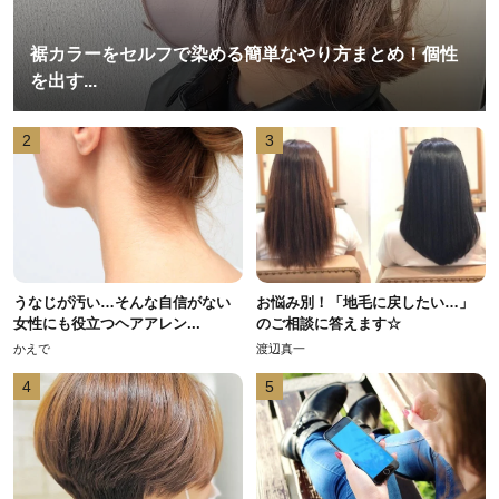
裾カラーをセルフで染める簡単なやり方まとめ！個性
を出す...
2
3
うなじが汚い…そんな自信がない
お悩み別！「地毛に戻したい…」
女性にも役立つヘアアレン...
のご相談に答えます☆
かえで
渡辺真一
4
5