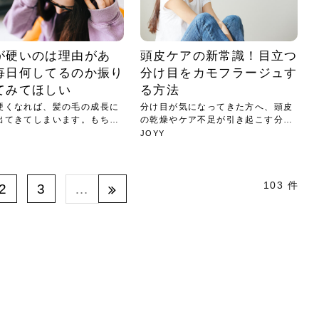
が硬いのは理由があ
頭皮ケアの新常識！目立つ
毎日何してるのか振り
分け目をカモフラージュす
てみてほしい
る方法
硬くなれば、髪の毛の成長に
分け目が気になってきた方へ、頭皮
出てきてしまいます。もちろ
の乾燥やケア不足が引き起こす分け
目の...
JOYY
103 件
2
3
…