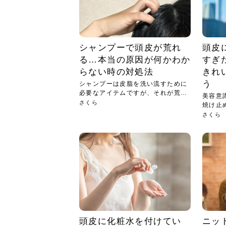
シャンプーで頭皮が荒れ
頭皮
る…本当の原因が何かわか
すぎ
らない時の対処法
きれ
う
シャンプーは皮脂を洗い流すために
必要なアイテムですが、それが荒れ
美容意
ると...
さくら
焼け止
いと...
さくら
頭皮に化粧水を付けてい
ニッ