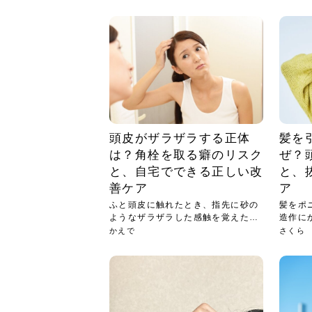
急に
人の
い原因.
めく..
ル...
時こそ.
本ケ
のシャ.
しい美.
のポ
める前.
と...
ヘッドス
と種
果。
血行を促
トリート
2026
2026
しばらく
髪をきれ
スキンケ
「たくさ
フェイス
顔の産毛
最近、な
できる.
魅力と、
効果が...
大きく変
すみカラ
ルでエア
ろそろ髪
ムを増や
ンプーに
に、実際
いうお悩
で抜くな
気がする
さろめ
の塗り...
く...
解...
思って...
頭皮の...
などの...
ものばか.
しょう...
感じて...
じつは...
ふと鏡を
痩身エス
落ち込ん
機器を使
メガネ
さくら
かえで
メガネ
さくら
さくら
あおい
あかり
あおい
あおい
その原...
技によ...
あおい
あかり
頭皮がザラザラする正体
髪を
は？角栓を取る癖のリスク
ぜ？
と、自宅でできる正しい改
と、
善ケア
ア
ふと頭皮に触れたとき、指先に砂の
髪をポ
ようなザラザラした感触を覚えた経
造作に
験は...
リッ...
かえで
さくら