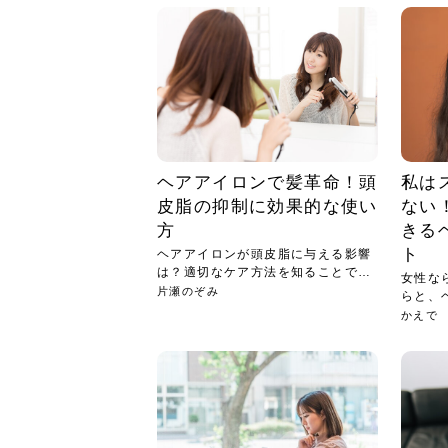
ヘアアイロンで髪革命！頭
私は
皮脂の抑制に効果的な使い
ない
方
きる
ト
ヘアアイロンが頭皮脂に与える影響
は？適切なケア方法を知ることで頭
女性な
皮と...
片瀬のぞみ
らと、
も少...
かえで