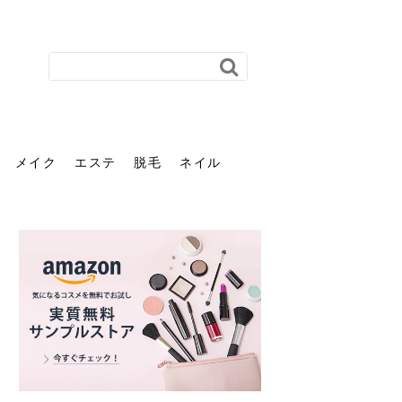
メイク
エステ
脱毛
ネイル
花粉で髪がパサパサするの
肌に合う髪色、どう見つけ
40代のパーマがダレる原因
前髪を薄くするための美容
ヘッドスパで頭皮をケアし
ストレスで髪の毛はどう変
40代の髪を悩みに最適！韓
「おしゃれ」と「身だしな
エステの勧誘が怖い人へ。
「今さら」なんて言わせな
オフィスネイルでも「キラ
はなぜ？原因と落とし方・
る？「イエベ」「ブルベ」
とは？自宅でできる復活術
院の頼み方とは？失敗しな
よう！ヘッドスパの効果と
わる？抜け毛・パサつきの
国発「ダリーフ」でヘアセ
み」は違う。相手に信頼感
断ることは悪くない。自分
い。40代のVIO・顔脱毛、
キラ」はOK？派手に見えな