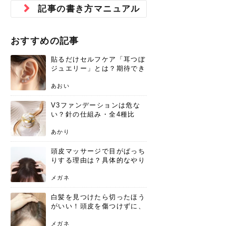
ジュベルック スキンの効果
本気の痩身と体質改善に。
防ぎ方を紹介
診断と...
と長...
いため...
おすすめの人
原因と...
ット...
を与え...
を守る...
賢...
い上...
記事の書き方マニュアル
とは？毛穴・ニキビ跡への
アーユルヴェーダに基づく
花粉の季節になると、髪がパサつく、
美容室で素敵なヘアカラーに染めても
パーマをかけたばかりなのに、もうカ
前髪は薄くしたほうが今風でおしゃれ
普段目に見えない頭皮ですが、何のケ
最近、髪のツヤがなくなったという方
韓国コスメを使うのは若い子だけだと
新しい環境に臨むとき、多くの人が意
「初回限定〇〇円！」そんなお得な体
40代になって、ふと自分のムダ毛のこ
仕事中も、ふとした瞬間に自分の指先
変化...
「イン...
広がる、手触りが悪いと感じた経験は
らったのに、家に帰って鏡を見たら、
ールがダレてしまったと感じている方
だと思っている人は、前髪を早く変え
アもせずに放っておくとダメージが蓄
や、抜け毛が増えたと悩んでいる方
思っていないでしょうか？ダリーフの
識するのが「身だしなみ」です。特に
験エステに行ってみたいけど、『押し
とが気になり始めたけど、「今から脱
を見て、気分が上がるという心ときめ
ありま...
「なん...
はいな...
たいと...
積して...
は、スト...
グラム...
メイク...
に弱い...
毛を...
く「キ...
ニキビ跡の凸凹をどうにかしたいと、
自己流のダイエットではなかなか落ち
おすすめの記事
肌の質感でお悩みではないでしょう
ない、頑固な脂肪やセルライトを、本
さくら
かえで
メガネ
かえで
yukarin
さくら
さくら
さな
さな
さな
あおい
か？肌に...
気で体...
貼るだけセルフケア「耳つぼ
ゆい
さな
ジュエリー」とは？期待でき
る効果と、その実力
あおい
V3ファンデーションは危な
い？針の仕組み・全4種比
較・正規品の買い方まで徹底
解説
あかり
頭皮マッサージで目がぱっち
りする理由は？具体的なやり
方と継続のコツを解説
メガネ
白髪を見つけたら切ったほう
がいい！頭皮を傷つけずに、
気になる白髪を処理する方法
メガネ