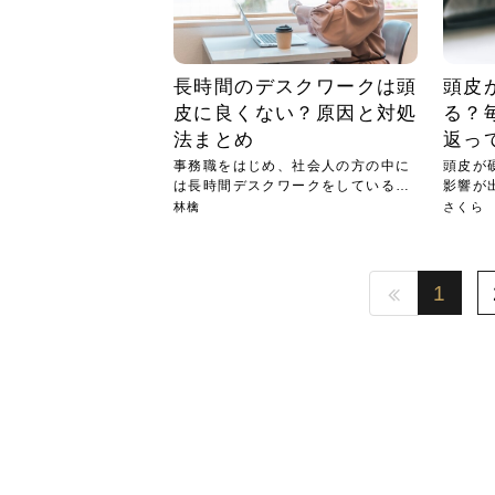
長時間のデスクワークは頭
頭皮
皮に良くない？原因と対処
る？
法まとめ
返っ
事務職をはじめ、社会人の方の中に
頭皮が
は長時間デスクワークをしている方
影響が
も多...
ん全...
林檎
さくら
1