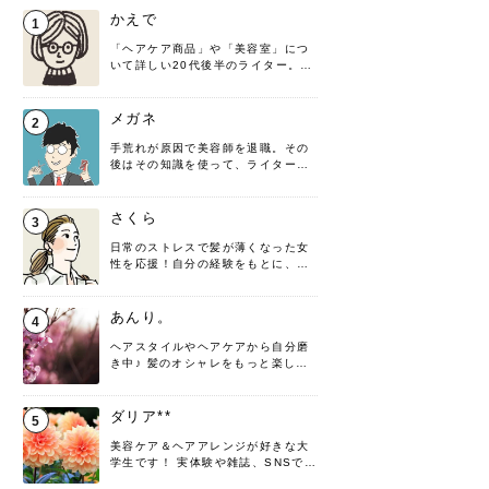
かえで
1
「ヘアケア商品」や「美容室」につ
いて詳しい20代後半のライター。楽
しみながら執筆させていただきま
す！
メガネ
2
手荒れが原因で美容師を退職。その
後はその知識を使って、ライターと
して転身したヘアケアオタクです。
髪の知識をわかりやすく紹介しま
す！
さくら
3
日常のストレスで髪が薄くなった女
性を応援！自分の経験をもとに、執
筆させていただきました。
あんり。
4
ヘアスタイルやヘアケアから自分磨
き中♪ 髪のオシャレをもっと楽しめ
るよう、日々勉強＆実践しています
♡ 役立つ情報をお届けできるように
頑張ります！よろしくお願いしま
ダリア**
5
す。
美容ケア＆ヘアアレンジが好きな大
学生です！ 実体験や雑誌、SNSで知
った情報を書いていこうと思いま