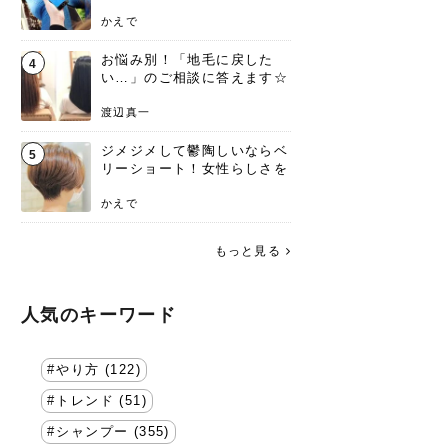
方を要チェック
かえで
お悩み別！「地毛に戻した
4
い…」のご相談に答えます☆
渡辺真一
ジメジメして鬱陶しいならベ
5
リーショート！女性らしさを
失わないポイント
かえで
もっと見る
人気のキーワード
やり方 (122)
トレンド (51)
シャンプー (355)