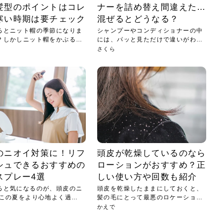
髪型のポイントはコレ
ナーを詰め替え間違えた…
寒い時期は要チェック
混ぜるとどうなる？
るとニット帽の季節になりま
シャンプーやコンディショナーの中
？しかしニット帽をかぶる時
には、パッと見ただけで違いがわか
らな...
さくら
のニオイ対策に！リフ
頭皮が乾燥しているのなら
シュできるおすすめの
ローションがおすすめ？正
スプレー4選
しい使い方や回数も紹介
ると気になるのが、頭皮のニ
頭皮を乾燥したままにしておくと、
 この夏をより心地よく過ご
髪の毛にとって最悪のロケーション
にな...
かえで