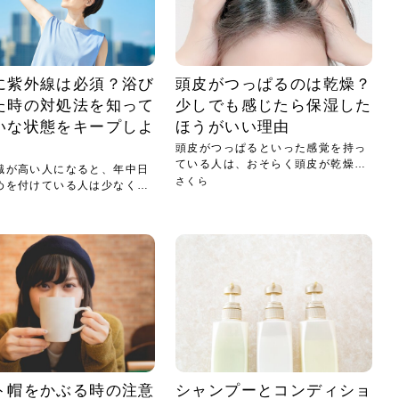
に紫外線は必須？浴び
頭皮がつっぱるのは乾燥？
た時の対処法を知って
少しでも感じたら保湿した
いな状態をキープしよ
ほうがいい理由
頭皮がつっぱるといった感覚を持っ
ている人は、おそらく頭皮が乾燥し
識が高い人になると、年中日
てい...
さくら
めを付けている人は少なくな
ト帽をかぶる時の注意
シャンプーとコンディショ