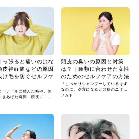
小じわが増えた？原因
手ならではの痩身効
ルルルン ハイドラのどれが
その医療ダイエット、後悔
..
.
..
ア
..
..
イント
..
直し...
「きれい...
の...
敗しに...
タン小顔☆
やり方...
えるヘア...
較・...
と、自...
なエ...
るのは...
パは、頭皮の汚れを落として
類の見分け方＆自宅で
オールハンドエステの
良い？その違いは？PDRN
しませんか？失敗する人の
進し、リラックス効果や美髪
メントの付け方で仕上がりは
春のトレンドカラーは明るめのく
年のショートウルフは、ナチュラ
美容室に行けていないし、そ
いに育てるには高価なアイテ
アで人気の発酵成分が、シャ
んのコスメを持っているの
ラインをすっきりさせたいと
をカミソリで剃って、毛抜き
んとなく運気が停滞している
新生活シーズン、朝の身支度を少しで
職場で浮かない落ち着いたトーンにし
2026年はレイヤーカットを使った髪型
美容室を倒産する数が増えているとい
毎日のちょっとした習慣で小顔は作れ
目元の印象を左右するのは目そのもの
ヘアアイロンを使うのが苦手、火傷が
メイクをしている時間も、スキンケア
サロンのメニューを見ていると、「リ
「ムダ毛が気になる」とお子さんが悩
SNSや雑誌で見かけた素敵なネイルデ
..
...
や...
共通点...
わります。今回は、毛先中心
ーです。ただし、髪がすでに
リーな仕上がりが今っぽい正
型を変えて気分転換したいと
す前に、洗い方や乾かし方、
も広がっています。無印良品
に使っているのはいつも同じ
みを抱えている方はいないで
ど、日々の自己処理を手間に
と悩んでいないでしょうか？
も短くしたい人は多いはず。じつは寝
たいけれど、どこか垢抜けた印象にし
のトレンドと重なり、ルーズウェーブ
うニュースがありました。もともと美
る！頭のこりをほぐしてフェイスライ
ではなく、頭皮の状態かもしれませ
怖いと感じている方はいないでしょう
の時間に変えるという発想から生まれ
ンパマッサージ」の他に「経絡マッサ
んでいる姿を見て、エステ脱毛を検討
ザインを、いざ自分の爪に試してみた
..
見て、急に小じわが増えたと
テと一言で言っても、最新の
癖は、...
たいと...
ヘ...
容室の...
ンのリ...
ん。以下...
か？そ...
たのが...
ージ」...
し始め...
ら、...
ルルルン ハイドラシリーズを使いたい
医師の管理のもと、科学的根拠に基づ
でいないでしょうか？じつは
ったものから、昔ながらの手
けれど、種類が多くてどれを選べばい
いて行う「医療ダイエット」は、自己
かえで
さくら
かえで
かえで
chicca
メガネ
さくら
あかり
あかり
あおい
さな
いか...
流のダ...
さな
さな
もっと見る
もっと見る
もっと見る
もっと見る
もっと見る
もっと見る
もっと見る
もっと見る
もっと見る
もっと見る
もっと見る
もっと見る
もっと見る
引っ張ると痛いのはな
頭皮の臭いの原因と対策
頭皮神経痛などの原因
は？｜種類に合わせた女性
抜け毛を防ぐセルフケ
のためのセルフケアの方法
「しっかりシャンプーしているはず
なのに、夕方になると頭皮のニオイ
ニーテールに結んだ時や、無
が気...
メガネ
かきあげた瞬間、頭皮に「ピ