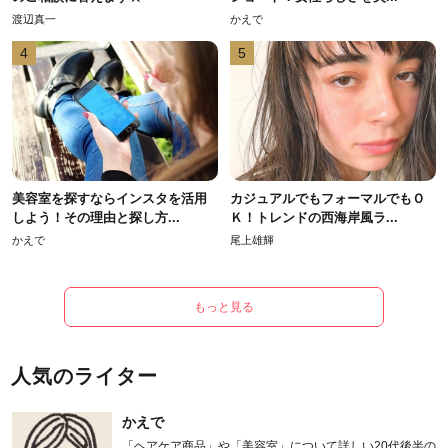
渡辺真一
かえで
4
5
美容室を探すならインスタを活用
カジュアルでもフォーマルでもＯ
しよう！その理由と探し方...
Ｋ！トレンドの西海岸風ラ...
かえで
尾上雄輝
もっと見る
人気のライター
かえで
「ヘアケア商品」や「美容室」について詳しい20代後半の