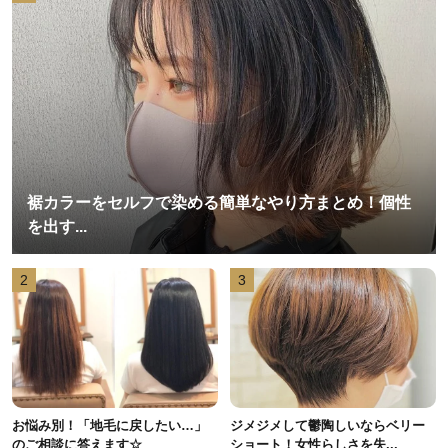
裾カラーをセルフで染める簡単なやり方まとめ！個性
を出す...
2
3
お悩み別！「地毛に戻したい…」
ジメジメして鬱陶しいならベリー
のご相談に答えます☆
ショート！女性らしさを失...