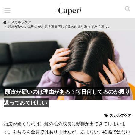
H
スカルプケア
o
頭皮が硬いのは理由がある？毎日何してるのか振り返ってみてほしい
m
e
頭皮が硬いのは理由がある？毎日何してるのか振り
返ってみてほしい
スカルプケア
頭皮が硬くなれば、髪の毛の成長に影響が出てきてしまいま
す。もちろん全員ではありませんが、あまりいい絵協ではない