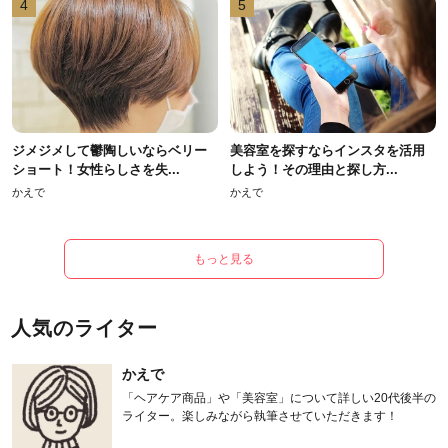
4
5
ジメジメして鬱陶しいならベリー
美容室を探すならインスタを活用
ショート！女性らしさを失...
しよう！その理由と探し方...
かえで
かえで
もっと見る
人気のライター
かえで
「ヘアケア商品」や「美容室」について詳しい20代後半の
ライター。楽しみながら執筆させていただきます！