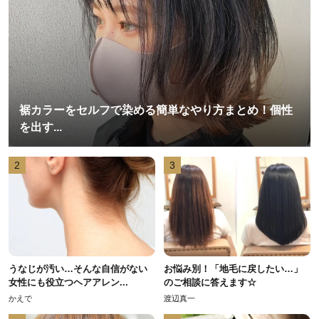
裾カラーをセルフで染める簡単なやり方まとめ！個性
を出す...
2
3
うなじが汚い…そんな自信がない
お悩み別！「地毛に戻したい…」
女性にも役立つヘアアレン...
のご相談に答えます☆
かえで
渡辺真一