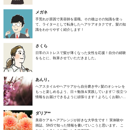
メガネ
手荒れが原因で美容師を退職。その後はその知識を使っ
て、ライターとして転身したヘアケアオタクです。髪の知
識をわかりやすく紹介します！
さくら
日常のストレスで髪が薄くなった女性を応援！自分の経験
をもとに、執筆させていただきました。
あんり。
ヘアスタイルやヘアケアから自分磨き中♪ 髪のオシャレを
もっと楽しめるよう、日々勉強＆実践しています♡ 役立つ
情報をお届けできるように頑張ります！よろしくお願いし
ます。
ダリア**
美容ケア＆ヘアアレンジが好きな大学生です！ 実体験や
雑誌、SNSで知った情報を書いていこうと思います。 こ