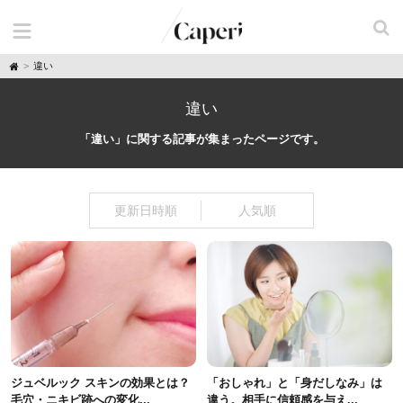
H
違い
o
m
e
違い
「違い」に関する記事が集まったページです。
更新日時順
人気順
ジュベルック スキンの効果とは？
「おしゃれ」と「身だしなみ」は
毛穴・ニキビ跡への変化...
違う。相手に信頼感を与え...