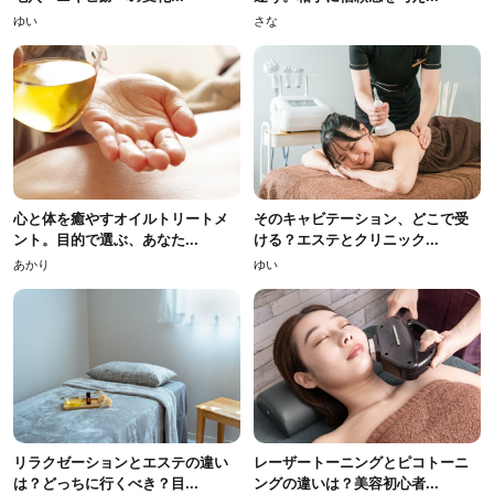
ゆい
さな
心と体を癒やすオイルトリートメ
そのキャビテーション、どこで受
ント。目的で選ぶ、あなた...
ける？エステとクリニック...
あかり
ゆい
リラクゼーションとエステの違い
レーザートーニングとピコトーニ
は？どっちに行くべき？目...
ングの違いは？美容初心者...