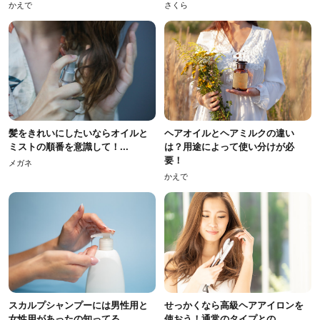
かえで
さくら
髪をきれいにしたいならオイルと
ヘアオイルとヘアミルクの違い
ミストの順番を意識して！...
は？用途によって使い分けが必
要！
メガネ
かえで
スカルプシャンプーには男性用と
せっかくなら高級ヘアアイロンを
女性用があったの知ってる...
使おう！通常のタイプとの...