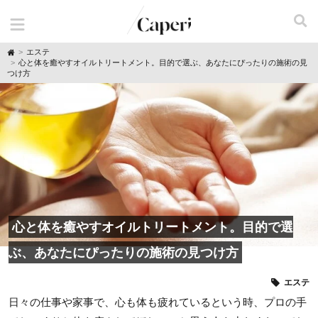
H
エステ
o
心と体を癒やすオイルトリートメント。目的で選ぶ、あなたにぴったりの施術の見
m
つけ方
e
心と体を癒やすオイルトリートメント。目的で選
ぶ、あなたにぴったりの施術の見つけ方
エステ
日々の仕事や家事で、心も体も疲れているという時、プロの手