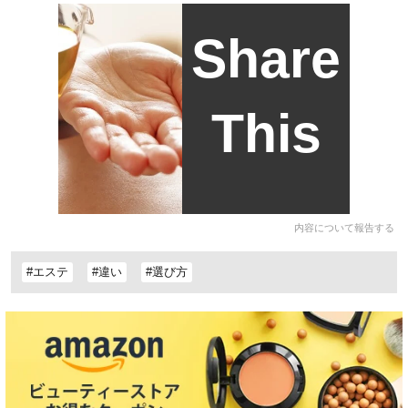
Share
This
内容について報告する
#エステ
#違い
#選び方