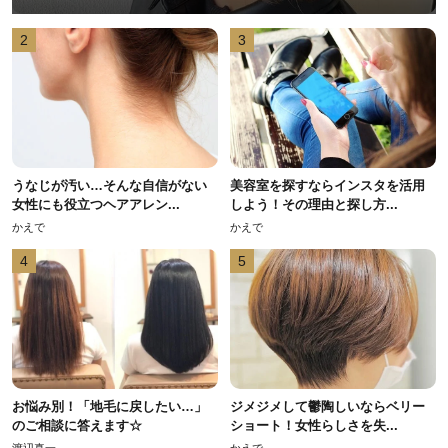
2
3
うなじが汚い…そんな自信がない
美容室を探すならインスタを活用
女性にも役立つヘアアレン...
しよう！その理由と探し方...
かえで
かえで
4
5
お悩み別！「地毛に戻したい…」
ジメジメして鬱陶しいならベリー
のご相談に答えます☆
ショート！女性らしさを失...