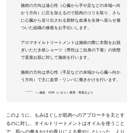
施術の方向は遠心性（心臓から手や足などの末端へ向
かう方向）に圧を加えるので筋肉のコリを取り、さら
に心臓から送り出される新鮮な血液を全身へ巡らせ傷
ついた組織の修復をお手伝いします。
アロマオイルトリートメントは施術の際に衣類をお脱
ぎいただき紙ショーツ（男性はご自身の下着）の状態
で直接お肌に対して施術を行います。
施術の方向は求心性（手足などの末端から心臓へ向か
う方向）で主に血管・リンパに働きかけを行います。
via
鍼灸 IORI（いをり）横濱・青葉台より
このように、もみほぐしが筋肉へのアプローチを主とす
るのに対し、オイルトリートメントはオイルを使うこと
で、肌への働きかけや香りによる癒やしといった、より