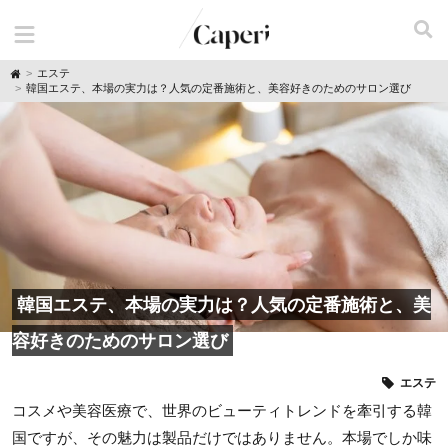
H
エステ
o
韓国エステ、本場の実力は？人気の定番施術と、美容好きのためのサロン選び
m
e
韓国エステ、本場の実力は？人気の定番施術と、美
容好きのためのサロン選び
エステ
コスメや美容医療で、世界のビューティトレンドを牽引する韓
国ですが、その魅力は製品だけではありません。本場でしか味