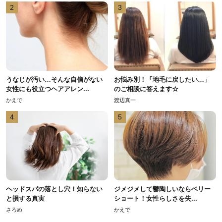
2
3
うなじが汚い…そんな自信がない
お悩み別！「地毛に戻したい…」
女性にも役立つヘアアレン...
のご相談に答えます☆
かえで
渡辺真一
4
5
ヘッドスパの落とし穴！知らない
ジメジメして鬱陶しいならベリー
と損する真実
ショート！女性らしさを失...
さろめ
かえで