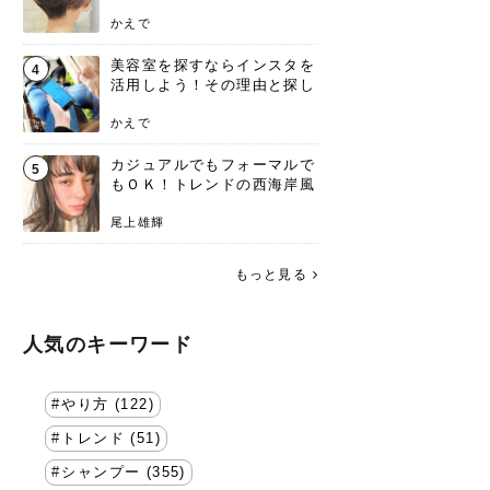
失わないポイント
かえで
美容室を探すならインスタを
4
活用しよう！その理由と探し
方を要チェック
かえで
カジュアルでもフォーマルで
5
もＯＫ！トレンドの西海岸風
ラフスタイル特集。
尾上雄輝
もっと見る
人気のキーワード
やり方 (122)
トレンド (51)
シャンプー (355)