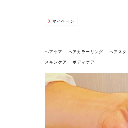
マイページ
ヘアケア
ヘアカラーリング
ヘアスタ
スキンケア
ボディケア
ヘアケア
ヘアカラーリング
ヘアスタイル
ヘアサロン
ヘッドスパ
スカルプケア
ヘアアイテム
メイク
エステ
脱毛
ネイル
スキンケア
ボディケア
トリ
髪の
202
美容
ヘッ
髪を
発酵
ミニ
針で
化粧
202
仕上
へ！2
新ト
い？
らな
い方
何が
少な
の効
毛」。
イド