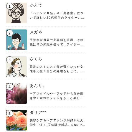
かえで
1
「ヘアケア商品」や「美容室」につ
いて詳しい20代後半のライター。楽
しみながら執筆させていただきま
す！
メガネ
2
手荒れが原因で美容師を退職。その
後はその知識を使って、ライターと
して転身したヘアケアオタクです。
髪の知識をわかりやすく紹介しま
す！
さくら
3
日常のストレスで髪が薄くなった女
性を応援！自分の経験をもとに、執
筆させていただきました。
あんり。
4
ヘアスタイルやヘアケアから自分磨
き中♪ 髪のオシャレをもっと楽しめ
るよう、日々勉強＆実践しています
♡ 役立つ情報をお届けできるように
頑張ります！よろしくお願いしま
ダリア**
5
す。
美容ケア＆ヘアアレンジが好きな大
学生です！ 実体験や雑誌、SNSで知
った情報を書いていこうと思いま