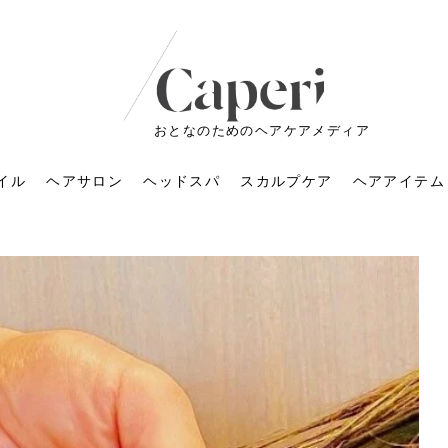
おとなのためのヘアケアメディア
イル
ヘアサロン
ヘッドスパ
スカルプケア
ヘアアイテム
ートメントの付け方で
くすみが気になる人
6年のショートウルフ最
室に行くのが恥ずかし
ドスパの落とし穴！知
育てるには？毎日の洗
エキスシャンプーって
マリストのメイク術｜
小顔を目指す！美容鍼
ノリが変わる「顔脱
6年運気アップネイルガ
朝の5分が変わる！寝癖がつ
ツヤと透明感で垢抜ける！
ルーズウェーブとは？2026
お気に入りのお店が倒産し
頭皮を刺激してお顔のリフ
頭皮マッサージで目がぱっ
アイロンが苦手でも大丈
V3ファンデーションは危な
リンパマッサージと経絡マ
子供の脱毛、日焼け肌はN
そのネイル、本当に似合っ
がりが変わる｜効かな
026春トレンドの明る
レンドとは？ナチュラ
髪質の変化に気づいた
いと損する真実
と生活習慣を見直す基
いいの？無印良品など
いアイテムで「自分ら
果と後悔しない選び方
4つのメリットと、始
を公開！幸運を呼ぶ色
かない予防方法と時短寝癖
自然なヘアカラーで作る
年の注目スタイルと長さ別
た後の美容室の探し方！失
トアップ♪毎日こつこつカン
ちりする理由は？具体的な
夫！ブラッシング感覚で使
い？針の仕組み・全4種比
ッサージの違いとは？効果
G？親子で学ぶ、安心・安全
てる？指先をきれいに見え