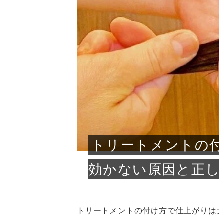
急に
人の
い原因.
めく..
ル...
時こそ.
本ケ
のシャ.
しい美.
のポ
める前.
と...
ヘッドス
と種
果。
血行を促
トリート
2026
2026
しばらく
髪をきれ
スキンケ
「たくさ
フェイス
顔の産毛
最近、な
できる.
魅力と、
効果が...
大きく変
すみカラ
ルでエア
ろそろ髪
ムを増や
ンプーに
に、実際
いうお悩
で抜くな
気がする
さろめ
の塗り...
く...
解...
思って...
頭皮の...
などの...
ものばか.
しょう...
感じて...
じつは...
ふと鏡を
痩身エス
落ち込ん
機器を使
メガネ
さくら
かえで
メガネ
さくら
さくら
あおい
あかり
あおい
あおい
その原...
技によ...
あおい
あかり
トリートメントの
効かない原因と正
トリートメントの付け方で仕上がりは