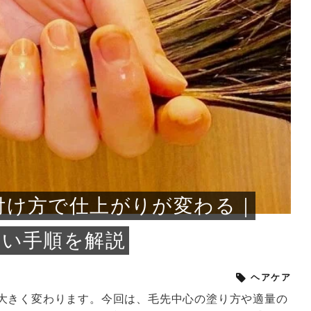
小じわが増えた？原因
手ならではの痩身効
ルルルン ハイドラのどれが
その医療ダイエット、後悔
..
.
..
ア
..
..
イント
..
直し...
「きれい...
の...
敗しに...
タン小顔☆
やり方...
えるヘア...
較・...
と、自...
なエ...
るのは...
パは、頭皮の汚れを落として
類の見分け方＆自宅で
オールハンドエステの
良い？その違いは？PDRN
しませんか？失敗する人の
進し、リラックス効果や美髪
メントの付け方で仕上がりは
春のトレンドカラーは明るめのく
年のショートウルフは、ナチュラ
美容室に行けていないし、そ
いに育てるには高価なアイテ
アで人気の発酵成分が、シャ
んのコスメを持っているの
ラインをすっきりさせたいと
をカミソリで剃って、毛抜き
んとなく運気が停滞している
新生活シーズン、朝の身支度を少しで
職場で浮かない落ち着いたトーンにし
2026年はレイヤーカットを使った髪型
美容室を倒産する数が増えているとい
毎日のちょっとした習慣で小顔は作れ
目元の印象を左右するのは目そのもの
ヘアアイロンを使うのが苦手、火傷が
メイクをしている時間も、スキンケア
サロンのメニューを見ていると、「リ
「ムダ毛が気になる」とお子さんが悩
SNSや雑誌で見かけた素敵なネイルデ
..
...
や...
共通点...
わります。今回は、毛先中心
ーです。ただし、髪がすでに
リーな仕上がりが今っぽい正
型を変えて気分転換したいと
す前に、洗い方や乾かし方、
も広がっています。無印良品
に使っているのはいつも同じ
みを抱えている方はいないで
ど、日々の自己処理を手間に
と悩んでいないでしょうか？
も短くしたい人は多いはず。じつは寝
たいけれど、どこか垢抜けた印象にし
のトレンドと重なり、ルーズウェーブ
うニュースがありました。もともと美
る！頭のこりをほぐしてフェイスライ
ではなく、頭皮の状態かもしれませ
怖いと感じている方はいないでしょう
の時間に変えるという発想から生まれ
ンパマッサージ」の他に「経絡マッサ
んでいる姿を見て、エステ脱毛を検討
ザインを、いざ自分の爪に試してみた
..
見て、急に小じわが増えたと
テと一言で言っても、最新の
癖は、...
たいと...
ヘ...
容室の...
ンのリ...
ん。以下...
か？そ...
たのが...
ージ」...
し始め...
ら、...
ルルルン ハイドラシリーズを使いたい
医師の管理のもと、科学的根拠に基づ
でいないでしょうか？じつは
ったものから、昔ながらの手
けれど、種類が多くてどれを選べばい
いて行う「医療ダイエット」は、自己
かえで
さくら
かえで
かえで
chicca
メガネ
さくら
あかり
あかり
あおい
さな
いか...
流のダ...
さな
さな
もっと見る
もっと見る
もっと見る
もっと見る
もっと見る
もっと見る
もっと見る
もっと見る
もっと見る
もっと見る
もっと見る
もっと見る
もっと見る
付け方で仕上がりが変わる｜
しい手順を解説
ヘアケア
大きく変わります。今回は、毛先中心の塗り方や適量の