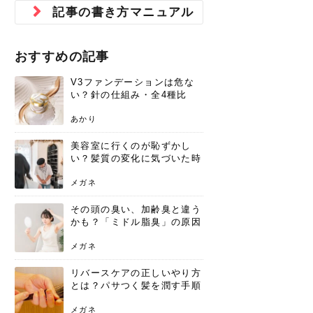
ジュベルック スキンの効果
本気の痩身と体質改善に。
防ぎ方を紹介
診断と...
と長...
いため...
おすすめの人
原因と...
ット...
を与え...
を守る...
賢...
い上...
記事の書き方マニュアル
とは？毛穴・ニキビ跡への
アーユルヴェーダに基づく
花粉の季節になると、髪がパサつく、
美容室で素敵なヘアカラーに染めても
パーマをかけたばかりなのに、もうカ
前髪は薄くしたほうが今風でおしゃれ
普段目に見えない頭皮ですが、何のケ
最近、髪のツヤがなくなったという方
韓国コスメを使うのは若い子だけだと
新しい環境に臨むとき、多くの人が意
「初回限定〇〇円！」そんなお得な体
40代になって、ふと自分のムダ毛のこ
仕事中も、ふとした瞬間に自分の指先
変化...
「イン...
広がる、手触りが悪いと感じた経験は
らったのに、家に帰って鏡を見たら、
ールがダレてしまったと感じている方
だと思っている人は、前髪を早く変え
アもせずに放っておくとダメージが蓄
や、抜け毛が増えたと悩んでいる方
思っていないでしょうか？ダリーフの
識するのが「身だしなみ」です。特に
験エステに行ってみたいけど、『押し
とが気になり始めたけど、「今から脱
を見て、気分が上がるという心ときめ
ありま...
「なん...
はいな...
たいと...
積して...
は、スト...
グラム...
メイク...
に弱い...
毛を...
く「キ...
ニキビ跡の凸凹をどうにかしたいと、
自己流のダイエットではなかなか落ち
おすすめの記事
肌の質感でお悩みではないでしょう
ない、頑固な脂肪やセルライトを、本
さくら
かえで
メガネ
かえで
yukarin
さくら
さくら
さな
さな
さな
あおい
か？肌に...
気で体...
V3ファンデーションは危な
ゆい
さな
い？針の仕組み・全4種比
較・正規品の買い方まで徹底
解説
あかり
美容室に行くのが恥ずかし
い？髪質の変化に気づいた時
こそ、プロを頼るべき理由
メガネ
その頭の臭い、加齢臭と違う
かも？「ミドル脂臭」の原因
と、後頭部を洗うシャンプー
術
メガネ
リバースケアの正しいやり方
とは？パサつく髪を潤す手順
と失敗しない注意点
メガネ