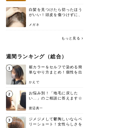
白髪を見つけたら切ったほう
がいい！頭皮を傷つけずに、
気になる白髪を処理する方法
メガネ
もっと見る
週間ランキング（総合）
裾カラーをセルフで染める簡
1
単なやり方まとめ！個性を出
すなら今！
かえで
お悩み別！「地毛に戻した
2
い…」のご相談に答えます☆
渡辺真一
ジメジメして鬱陶しいならベ
3
リーショート！女性らしさを