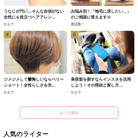
うなじが汚い…そんな自信がない
お悩み別！「地毛に戻したい…」
女性にも役立つヘアアレン...
のご相談に答えます☆
かえで
渡辺真一
4
5
ジメジメして鬱陶しいならベリー
美容室を探すならインスタを活用
ショート！女性らしさを失...
しよう！その理由と探し方...
かえで
かえで
もっと見る
人気のライター