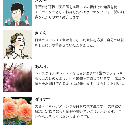
メガネ
手荒れが原因で美容師を退職。その後はその知識を使っ
て、ライターとして転身したヘアケアオタクです。髪の知
識をわかりやすく紹介します！
さくら
日常のストレスで髪が薄くなった女性を応援！自分の経験
をもとに、執筆させていただきました。
あんり。
ヘアスタイルやヘアケアから自分磨き中♪ 髪のオシャレを
もっと楽しめるよう、日々勉強＆実践しています♡ 役立つ
情報をお届けできるように頑張ります！よろしくお願いし
ます。
ダリア**
美容ケア＆ヘアアレンジが好きな大学生です！ 実体験や
雑誌、SNSで知った情報を書いていこうと思います。 こ
れからよろしくお願いします(*^^*)♪