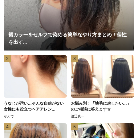
裾カラーをセルフで染める簡単なやり方まとめ！個性
を出す...
2
3
うなじが汚い…そんな自信がない
お悩み別！「地毛に戻したい…」
女性にも役立つヘアアレン...
のご相談に答えます☆
かえで
渡辺真一
4
5