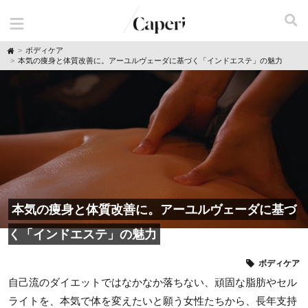
H
ボディケア
o
本気の痩身と体質改善に。アーユルヴェーダに基づく「インドエステ」の魅力
m
e
本気の痩身と体質改善に。アーユルヴェーダに基づ
く「インドエステ」の魅力
ボディケア
自己流のダイエットではなかなか落ちない、頑固な脂肪やセル
ライトを、本気で体を変えたいと願う女性たちから、長年支持