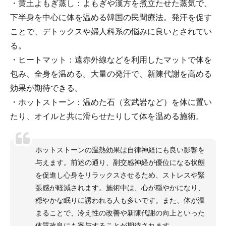
・黄土よもぎ蒸し：よもぎや漢方を煮立たせた蒸気で、
下半身を中心に体を温める韓国の民間療法。発汗を促す
ことで、デトックスや婦人科系の悩みに良いとされてい
る。
・ヒートマット：遠赤外線などを利用したマットで体を
包み、全身を温める。大量の発汗で、新陳代謝を高める
効果が期待できる。
・ホットストーン：温めた石（玄武岩など）を体に置い
たり、オイルと共に滑らせたりして体を温める施術。
ホットストーンの温熱効果は自律神経にも良い影響を
与えます。前述の通り、副交感神経が優位になる状態
を促進し心身をリラックスさせるため、ストレスや緊
張感が軽減されます。施術中は、心が穏やかになり、
穏やかな眠りに誘われる人も多いです。また、体が温
まることで、冷え性の改善や新陳代謝の向上といった
体質改良にも寄与することが期待されます。