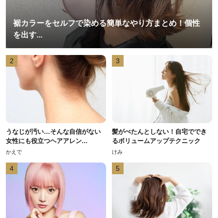
裾カラーをセルフで染める簡単なやり方まとめ！個性
を出す...
2
3
うなじが汚い…そんな自信がない
髪がぺたんとしない！自宅ででき
女性にも役立つヘアアレン...
るボリュームアップテクニック
かえで
けみ
4
5