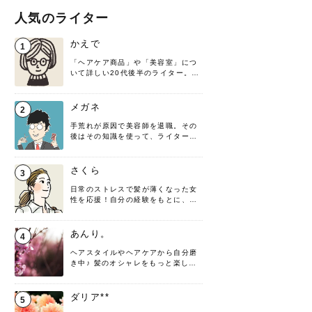
人気のライター
かえで
1
「ヘアケア商品」や「美容室」につ
いて詳しい20代後半のライター。楽
しみながら執筆させていただきま
す！
メガネ
2
手荒れが原因で美容師を退職。その
後はその知識を使って、ライターと
して転身したヘアケアオタクです。
髪の知識をわかりやすく紹介しま
す！
さくら
3
日常のストレスで髪が薄くなった女
性を応援！自分の経験をもとに、執
筆させていただきました。
あんり。
4
ヘアスタイルやヘアケアから自分磨
き中♪ 髪のオシャレをもっと楽しめ
るよう、日々勉強＆実践しています
♡ 役立つ情報をお届けできるように
頑張ります！よろしくお願いしま
ダリア**
5
す。