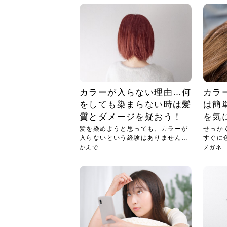
カラーが入らない理由…何
カラ
をしても染まらない時は髪
は簡
質とダメージを疑おう！
を気
髪を染めようと思っても、カラーが
せっか
入らないという経験はありません
すぐに
か？そ...
ない...
かえで
メガネ