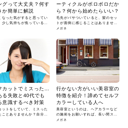
ングって大丈夫？何す
ーティクルがボロボロだか
きか簡単に解説
ら？何から始めたらいい？
くなった気がすると思ってい
毛先がパサついていると、髪のセッ
、少し気持ちが焦っているの
トが面倒に感じることはありません
か？...
メガネ
フカットでミスった…
行かない方がいい美容室の
ある失敗と40代でも
特徴を紹介！諦めてセルフ
る意識するべき対策
カラーしている人へ
カットをしていて、ミスった
美容室というのは、ヘアカラーなど
たことありませんか？自分で
の施術をお願いすれば、長い間スタ
ッフ...
メガネ