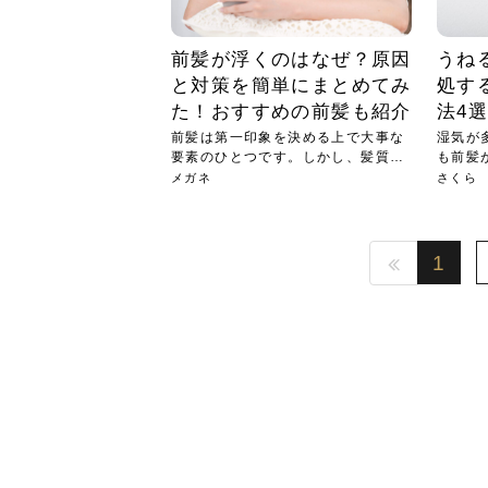
前髪が浮くのはなぜ？原因
うね
と対策を簡単にまとめてみ
処す
た！おすすめの前髪も紹介
法4
前髪は第一印象を決める上で大事な
湿気が
要素のひとつです。しかし、髪質や
も前髪
前髪...
そこ...
メガネ
さくら
1