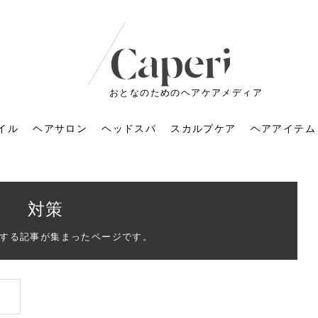
おとなのためのヘアケアメディア
イル
ヘアサロン
ヘッドスパ
スカルプケア
ヘアアイテム
対策
する記事が集まったページです。
ートメントの付け方で
くすみが気になる人
6年のショートウルフ最
室に行くのが恥ずかし
ドスパの落とし穴！知
育てるには？毎日の洗
エキスシャンプーって
マリストのメイク術｜
小顔を目指す！美容鍼
ノリが変わる「顔脱
6年運気アップネイルガ
朝の5分が変わる！寝癖がつ
ツヤと透明感で垢抜ける！
ルーズウェーブとは？2026
お気に入りのお店が倒産し
頭皮を刺激してお顔のリフ
頭皮マッサージで目がぱっ
アイロンが苦手でも大丈
V3ファンデーションは危な
リンパマッサージと経絡マ
子供の脱毛、日焼け肌はN
そのネイル、本当に似合っ
がりが変わる｜効かな
026春トレンドの明る
レンドとは？ナチュラ
髪質の変化に気づいた
いと損する真実
と生活習慣を見直す基
いいの？無印良品など
いアイテムで「自分ら
果と後悔しない選び方
4つのメリットと、始
を公開！幸運を呼ぶ色
かない予防方法と時短寝癖
自然なヘアカラーで作る
年の注目スタイルと長さ別
た後の美容室の探し方！失
トアップ♪毎日こつこつカン
ちりする理由は？具体的な
夫！ブラッシング感覚で使
い？針の仕組み・全4種比
ッサージの違いとは？効果
G？親子で学ぶ、安心・安全
てる？指先をきれいに見え