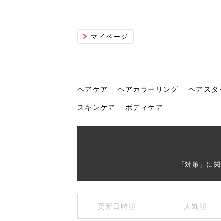
マイページ
ヘアケア
ヘアカラーリング
ヘアスタ
スキンケア
ボディケア
ヘアケア
ヘアカラーリング
ヘアスタイル
ヘアサロン
ヘッドスパ
スカルプケア
ヘアアイテム
メイク
エステ
脱毛
ネイル
スキンケア
ボディケア
「対策」に関
トリ
髪の
202
美容
ヘッ
髪を
発酵
ミニ
針で
化粧
202
更新日時順
人気順
仕上
へ！2
新ト
い？
らな
い方
何が
少な
の効
毛」。
イド