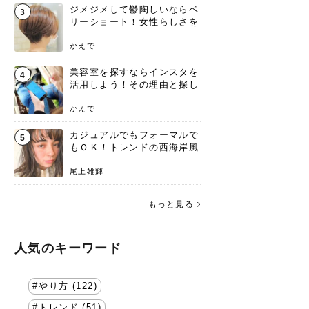
ジメジメして鬱陶しいならベ
3
リーショート！女性らしさを
失わないポイント
かえで
美容室を探すならインスタを
4
活用しよう！その理由と探し
方を要チェック
かえで
カジュアルでもフォーマルで
5
もＯＫ！トレンドの西海岸風
ラフスタイル特集。
尾上雄輝
もっと見る
人気のキーワード
やり方 (122)
トレンド (51)