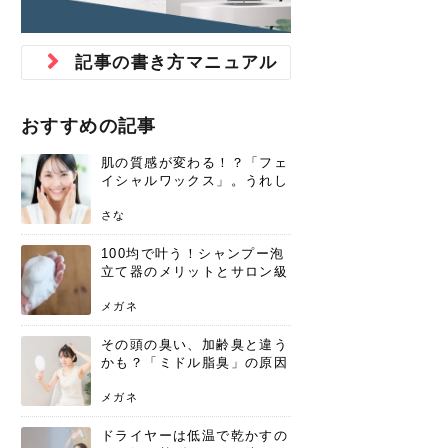
ジュベルック スキンの効果
本気の痩身と体質改善に。
防ぎ方を紹介
診断と...
と長...
いため...
おすすめの人
原因と...
ット...
を与え...
を守る...
賢...
い上...
とは？毛穴・ニキビ跡への
アーユルヴェーダに基づく
花粉の季節になると、髪がパサつく、
美容室で素敵なヘアカラーに染めても
パーマをかけたばかりなのに、もうカ
前髪は薄くしたほうが今風でおしゃれ
普段目に見えない頭皮ですが、何のケ
最近、髪のツヤがなくなったという方
韓国コスメを使うのは若い子だけだと
新しい環境に臨むとき、多くの人が意
「初回限定〇〇円！」そんなお得な体
40代になって、ふと自分のムダ毛のこ
仕事中も、ふとした瞬間に自分の指先
変化...
「イン...
広がる、手触りが悪いと感じた経験は
らったのに、家に帰って鏡を見たら、
ールがダレてしまったと感じている方
だと思っている人は、前髪を早く変え
アもせずに放っておくとダメージが蓄
や、抜け毛が増えたと悩んでいる方
思っていないでしょうか？ダリーフの
識するのが「身だしなみ」です。特に
験エステに行ってみたいけど、『押し
とが気になり始めたけど、「今から脱
を見て、気分が上がるという心ときめ
記事の書き方マニュアル
ありま...
「なん...
はいな...
たいと...
積して...
は、スト...
グラム...
メイク...
に弱い...
毛を...
く「キ...
ニキビ跡の凸凹をどうにかしたいと、
自己流のダイエットではなかなか落ち
肌の質感でお悩みではないでしょう
ない、頑固な脂肪やセルライトを、本
さくら
かえで
メガネ
かえで
yukarin
さくら
さくら
さな
さな
さな
あおい
か？肌に...
気で体...
おすすめの記事
ゆい
さな
肌の質感が変わる！？「フェ
イシャルワックス」。うれし
いメリットと、肌荒れしない
ための基礎知識
さな
100均で叶う！シャンプー泡
立て器のメリットとサロン級
の髪を作る活用術
メガネ
その頭の臭い、加齢臭と違う
かも？「ミドル脂臭」の原因
と、後頭部を洗うシャンプー
術
メガネ
ドライヤーは低温で乾かすの