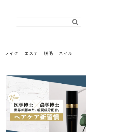
メイク
エステ
脱毛
ネイル
花粉で髪がパサパサするの
肌に合う髪色、どう見つけ
40代のパーマがダレる原因
前髪を薄くするための美容
ヘッドスパで頭皮をケアし
ストレスで髪の毛はどう変
40代の髪を悩みに最適！韓
「おしゃれ」と「身だしな
エステの勧誘が怖い人へ。
「今さら」なんて言わせな
オフィスネイルでも「キラ
はなぜ？原因と落とし方・
る？「イエベ」「ブルベ」
とは？自宅でできる復活術
院の頼み方とは？失敗しな
よう！ヘッドスパの効果と
わる？抜け毛・パサつきの
国発「ダリーフ」でヘアセ
み」は違う。相手に信頼感
断ることは悪くない。自分
い。40代のVIO・顔脱毛、
キラ」はOK？派手に見えな