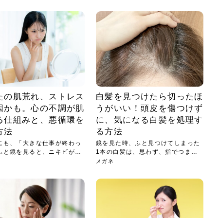
小じわが増えた？原因
手ならではの痩身効
ルルルン ハイドラのどれが
その医療ダイエット、後悔
..
.
..
ア
..
..
イント
..
直し...
「きれい...
の...
敗しに...
タン小顔☆
やり方...
えるヘア...
較・...
と、自...
なエ...
るのは...
パは、頭皮の汚れを落として
類の見分け方＆自宅で
オールハンドエステの
良い？その違いは？PDRN
しませんか？失敗する人の
進し、リラックス効果や美髪
メントの付け方で仕上がりは
春のトレンドカラーは明るめのく
年のショートウルフは、ナチュラ
美容室に行けていないし、そ
いに育てるには高価なアイテ
アで人気の発酵成分が、シャ
んのコスメを持っているの
ラインをすっきりさせたいと
をカミソリで剃って、毛抜き
んとなく運気が停滞している
新生活シーズン、朝の身支度を少しで
職場で浮かない落ち着いたトーンにし
2026年はレイヤーカットを使った髪型
美容室を倒産する数が増えているとい
毎日のちょっとした習慣で小顔は作れ
目元の印象を左右するのは目そのもの
ヘアアイロンを使うのが苦手、火傷が
メイクをしている時間も、スキンケア
サロンのメニューを見ていると、「リ
「ムダ毛が気になる」とお子さんが悩
SNSや雑誌で見かけた素敵なネイルデ
..
...
や...
共通点...
わります。今回は、毛先中心
ーです。ただし、髪がすでに
リーな仕上がりが今っぽい正
型を変えて気分転換したいと
す前に、洗い方や乾かし方、
も広がっています。無印良品
に使っているのはいつも同じ
みを抱えている方はいないで
ど、日々の自己処理を手間に
と悩んでいないでしょうか？
も短くしたい人は多いはず。じつは寝
たいけれど、どこか垢抜けた印象にし
のトレンドと重なり、ルーズウェーブ
うニュースがありました。もともと美
る！頭のこりをほぐしてフェイスライ
ではなく、頭皮の状態かもしれませ
怖いと感じている方はいないでしょう
の時間に変えるという発想から生まれ
ンパマッサージ」の他に「経絡マッサ
んでいる姿を見て、エステ脱毛を検討
ザインを、いざ自分の爪に試してみた
..
見て、急に小じわが増えたと
テと一言で言っても、最新の
癖は、...
たいと...
ヘ...
容室の...
ンのリ...
ん。以下...
か？そ...
たのが...
ージ」...
し始め...
ら、...
ルルルン ハイドラシリーズを使いたい
医師の管理のもと、科学的根拠に基づ
でいないでしょうか？じつは
ったものから、昔ながらの手
けれど、種類が多くてどれを選べばい
いて行う「医療ダイエット」は、自己
かえで
さくら
かえで
かえで
chicca
メガネ
さくら
あかり
あかり
あおい
さな
いか...
流のダ...
さな
さな
もっと見る
もっと見る
もっと見る
もっと見る
もっと見る
もっと見る
もっと見る
もっと見る
もっと見る
もっと見る
もっと見る
もっと見る
もっと見る
たの肌荒れ、ストレス
白髪を見つけたら切ったほ
因かも。心の不調が肌
うがいい！頭皮を傷つけず
る仕組みと、悪循環を
に、気になる白髪を処理す
方法
る方法
にも、「大きな仕事が終わっ
鏡を見た時、ふと見つけてしまった
ふと鏡を見ると、ニキビがで
1本の白髪は、思わず、指でつまん
で抜...
メガネ