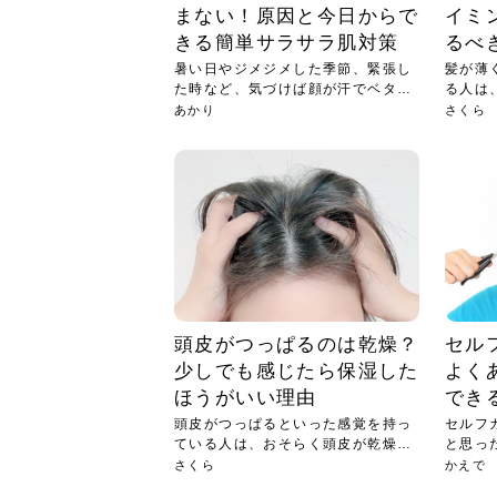
まない！原因と今日からで
イミ
きる簡単サラサラ肌対策
るべ
暑い日やジメジメした季節、緊張し
髪が薄
た時など、気づけば顔が汗でベタベ
る人は
タ…...
では...
あかり
さくら
頭皮がつっぱるのは乾燥？
セル
少しでも感じたら保湿した
よく
ほうがいい理由
でき
頭皮がつっぱるといった感覚を持っ
セルフ
ている人は、おそらく頭皮が乾燥し
と思っ
てい...
カッ...
さくら
かえで