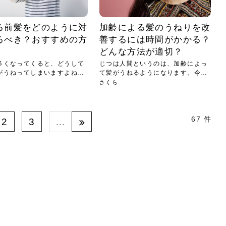
る前髪をどのように対
加齢による髪のうねりを改
るべき？おすすめの方
善するには時間がかかる？
選
どんな方法が適切？
多くなってくると、どうして
じつは人間というのは、加齢によっ
がうねってしまいますよね？
て髪がうねるようになります。今ま
でス...
さくら
67 件
2
3
…