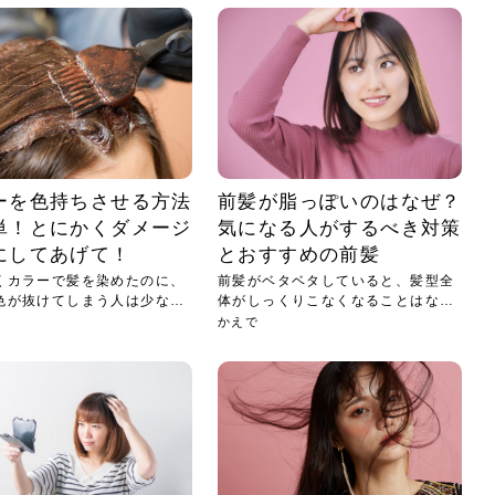
ーを色持ちさせる方法
前髪が脂っぽいのはなぜ？
単！とにかくダメージ
気になる人がするべき対策
にしてあげて！
とおすすめの前髪
くカラーで髪を染めたのに、
前髪がベタベタしていると、髪型全
色が抜けてしまう人は少なく
体がしっくりこなくなることはない
です...
かえで