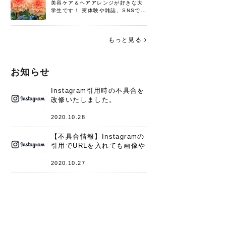
美容ケア＆ヘアアレンジが好きな大
学生です！ 実体験や雑誌、SNSで知
った情報を書いていこうと思いま
す。 これからよろしくお願いします
(*^^*)♪
もっと見る
お知らせ
Instagram引用時の不具合を
改修いたしました。
2020.10.28
【不具合情報】Instagramの
引用でURLを入れても画像や
キャプションが表示されない
件
2020.10.27