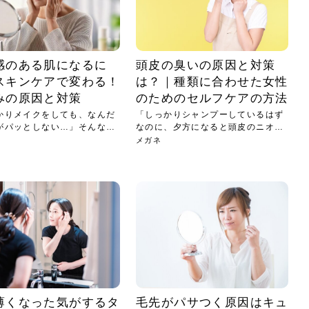
感のある肌になるに
頭皮の臭いの原因と対策
スキンケアで変わる！
は？｜種類に合わせた女性
みの原因と対策
のためのセルフケアの方法
かりメイクをしても、なんだ
「しっかりシャンプーしているはず
がパッとしない…」そんな風
なのに、夕方になると頭皮のニオイ
が気...
メガネ
薄くなった気がするタ
毛先がパサつく原因はキュ