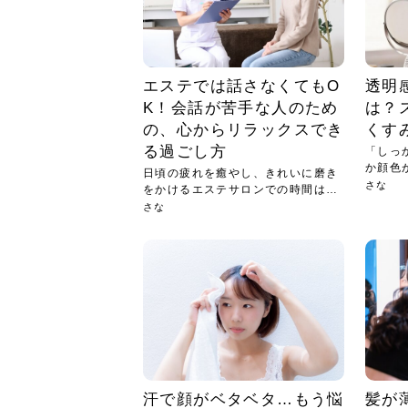
エステでは話さなくてもO
透明
K！会話が苦手な人のため
は？
の、心からリラックスでき
くす
る過ごし方
「しっ
か顔色
日頃の疲れを癒やし、きれいに磨き
に感...
さな
をかけるエステサロンでの時間は、
心か...
さな
汗で顔がベタベタ…もう悩
髪が