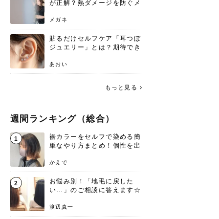
が正解？熱ダメージを防ぐメ
リットと、速乾のコツ
メガネ
貼るだけセルフケア「耳つぼ
ジュエリー」とは？期待でき
る効果と、その実力
あおい
もっと見る
週間ランキング（総合）
裾カラーをセルフで染める簡
1
単なやり方まとめ！個性を出
すなら今！
かえで
お悩み別！「地毛に戻した
2
い…」のご相談に答えます☆
渡辺真一