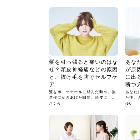
急に
人の
い原因.
めく..
ル...
時こそ.
本ケ
のシャ.
しい美.
のポ
める前.
と...
ヘッドス
と種
果。
血行を促
トリート
2026
2026
しばらく
髪をきれ
スキンケ
「たくさ
フェイス
顔の産毛
最近、な
できる.
魅力と、
効果が...
大きく変
すみカラ
ルでエア
ろそろ髪
ムを増や
ンプーに
に、実際
いうお悩
で抜くな
気がする
さろめ
の塗り...
く...
解...
思って...
頭皮の...
などの...
ものばか.
しょう...
感じて...
じつは...
ふと鏡を
痩身エス
落ち込ん
機器を使
メガネ
さくら
かえで
メガネ
さくら
さくら
あおい
あかり
あおい
あおい
その原...
技によ...
あおい
あかり
髪を引っ張ると痛いのはな
あな
ぜ？頭皮神経痛などの原因
が原
と、抜け毛を防ぐセルフケ
に出
ア
断つ
髪をポニーテールに結んだ時や、無
あなた
造作にかきあげた瞬間、頭皮に「ピ
た後、
リッ...
きて...
さくら
ゆい