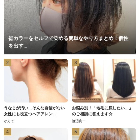
裾カラーをセルフで染める簡単なやり方まとめ！個性
を出す...
2
3
うなじが汚い…そんな自信がない
お悩み別！「地毛に戻したい…」
女性にも役立つヘアアレン...
のご相談に答えます☆
かえで
渡辺真一
4
5