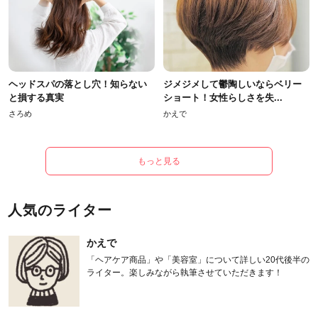
ヘッドスパの落とし穴！知らない
ジメジメして鬱陶しいならベリー
と損する真実
ショート！女性らしさを失...
さろめ
かえで
もっと見る
人気のライター
かえで
「ヘアケア商品」や「美容室」について詳しい20代後半の
ライター。楽しみながら執筆させていただきます！