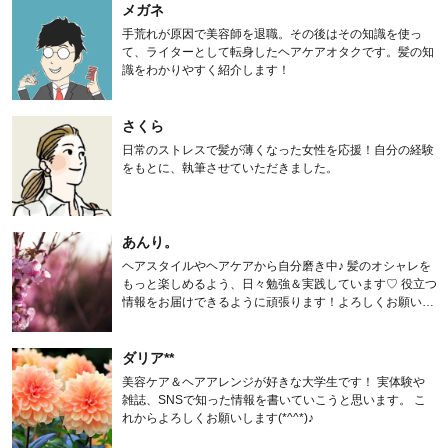
メガネ
手荒れが原因で美容師を退職。その後はその知識を使っ
て、ライターとして転身したヘアケアオタクです。髪の知
識をわかりやすく紹介します！
さくら
日常のストレスで髪が薄くなった女性を応援！自分の経験
をもとに、執筆させていただきました。
あんり。
ヘアスタイルやヘアケアから自分磨き中♪ 髪のオシャレを
もっと楽しめるよう、日々勉強＆実践しています♡ 役立つ
情報をお届けできるように頑張ります！よろしくお願いし
ます。
ダリア**
美容ケア＆ヘアアレンジが好きな大学生です！ 実体験や
雑誌、SNSで知った情報を書いていこうと思います。 こ
れからよろしくお願いします(*^^*)♪