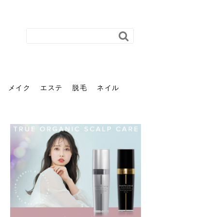
メイク
エステ
脱毛
ネイル
花粉で髪がパサパサするの
肌に合う髪色、どう見つけ
40代のパーマがダレる原因
前髪を薄くするための美容
ヘッドスパで頭皮をケアし
ストレスで髪の毛はどう変
40代の髪を悩みに最適！韓
「おしゃれ」と「身だしな
エステの勧誘が怖い人へ。
「今さら」なんて言わせな
オフィスネイルでも「キラ
はなぜ？原因と落とし方・
る？「イエベ」「ブルベ」
とは？自宅でできる復活術
院の頼み方とは？失敗しな
よう！ヘッドスパの効果と
わる？抜け毛・パサつきの
国発「ダリーフ」でヘアセ
み」は違う。相手に信頼感
断ることは悪くない。自分
い。40代のVIO・顔脱毛、
キラ」はOK？派手に見えな