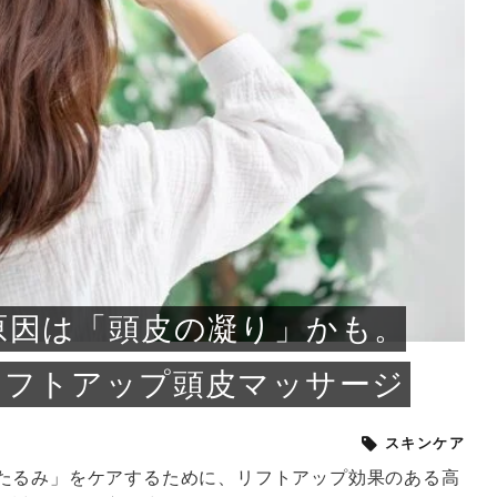
小じわが増えた？原因
手ならではの痩身効
ルルルン ハイドラのどれが
その医療ダイエット、後悔
..
.
..
ア
..
..
イント
..
直し...
「きれい...
の...
敗しに...
タン小顔☆
やり方...
えるヘア...
較・...
と、自...
なエ...
るのは...
パは、頭皮の汚れを落として
類の見分け方＆自宅で
オールハンドエステの
良い？その違いは？PDRN
しませんか？失敗する人の
進し、リラックス効果や美髪
メントの付け方で仕上がりは
春のトレンドカラーは明るめのく
年のショートウルフは、ナチュラ
美容室に行けていないし、そ
いに育てるには高価なアイテ
アで人気の発酵成分が、シャ
んのコスメを持っているの
ラインをすっきりさせたいと
をカミソリで剃って、毛抜き
んとなく運気が停滞している
新生活シーズン、朝の身支度を少しで
職場で浮かない落ち着いたトーンにし
2026年はレイヤーカットを使った髪型
美容室を倒産する数が増えているとい
毎日のちょっとした習慣で小顔は作れ
目元の印象を左右するのは目そのもの
ヘアアイロンを使うのが苦手、火傷が
メイクをしている時間も、スキンケア
サロンのメニューを見ていると、「リ
「ムダ毛が気になる」とお子さんが悩
SNSや雑誌で見かけた素敵なネイルデ
..
...
や...
共通点...
わります。今回は、毛先中心
ーです。ただし、髪がすでに
リーな仕上がりが今っぽい正
型を変えて気分転換したいと
す前に、洗い方や乾かし方、
も広がっています。無印良品
に使っているのはいつも同じ
みを抱えている方はいないで
ど、日々の自己処理を手間に
と悩んでいないでしょうか？
も短くしたい人は多いはず。じつは寝
たいけれど、どこか垢抜けた印象にし
のトレンドと重なり、ルーズウェーブ
うニュースがありました。もともと美
る！頭のこりをほぐしてフェイスライ
ではなく、頭皮の状態かもしれませ
怖いと感じている方はいないでしょう
の時間に変えるという発想から生まれ
ンパマッサージ」の他に「経絡マッサ
んでいる姿を見て、エステ脱毛を検討
ザインを、いざ自分の爪に試してみた
..
見て、急に小じわが増えたと
テと一言で言っても、最新の
癖は、...
たいと...
ヘ...
容室の...
ンのリ...
ん。以下...
か？そ...
たのが...
ージ」...
し始め...
ら、...
ルルルン ハイドラシリーズを使いたい
医師の管理のもと、科学的根拠に基づ
でいないでしょうか？じつは
ったものから、昔ながらの手
けれど、種類が多くてどれを選べばい
いて行う「医療ダイエット」は、自己
かえで
さくら
かえで
かえで
chicca
メガネ
さくら
あかり
あかり
あおい
さな
いか...
流のダ...
さな
さな
もっと見る
もっと見る
もっと見る
もっと見る
もっと見る
もっと見る
もっと見る
もっと見る
もっと見る
もっと見る
もっと見る
もっと見る
もっと見る
原因は「頭皮の凝り」かも。
リフトアップ頭皮マッサージ
スキンケア
たるみ」をケアするために、リフトアップ効果のある高