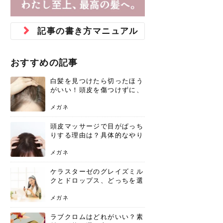
ジュベルック スキンの効果
本気の痩身と体質改善に。
防ぎ方を紹介
診断と...
と長...
いため...
おすすめの人
原因と...
ット...
を与え...
を守る...
賢...
い上...
とは？毛穴・ニキビ跡への
アーユルヴェーダに基づく
花粉の季節になると、髪がパサつく、
美容室で素敵なヘアカラーに染めても
パーマをかけたばかりなのに、もうカ
前髪は薄くしたほうが今風でおしゃれ
普段目に見えない頭皮ですが、何のケ
最近、髪のツヤがなくなったという方
韓国コスメを使うのは若い子だけだと
新しい環境に臨むとき、多くの人が意
「初回限定〇〇円！」そんなお得な体
40代になって、ふと自分のムダ毛のこ
仕事中も、ふとした瞬間に自分の指先
変化...
「イン...
広がる、手触りが悪いと感じた経験は
らったのに、家に帰って鏡を見たら、
ールがダレてしまったと感じている方
だと思っている人は、前髪を早く変え
アもせずに放っておくとダメージが蓄
や、抜け毛が増えたと悩んでいる方
思っていないでしょうか？ダリーフの
識するのが「身だしなみ」です。特に
験エステに行ってみたいけど、『押し
とが気になり始めたけど、「今から脱
を見て、気分が上がるという心ときめ
記事の書き方マニュアル
ありま...
「なん...
はいな...
たいと...
積して...
は、スト...
グラム...
メイク...
に弱い...
毛を...
く「キ...
ニキビ跡の凸凹をどうにかしたいと、
自己流のダイエットではなかなか落ち
肌の質感でお悩みではないでしょう
ない、頑固な脂肪やセルライトを、本
さくら
かえで
メガネ
かえで
yukarin
さくら
さくら
さな
さな
さな
あおい
か？肌に...
気で体...
おすすめの記事
ゆい
さな
白髪を見つけたら切ったほう
がいい！頭皮を傷つけずに、
気になる白髪を処理する方法
メガネ
頭皮マッサージで目がぱっち
りする理由は？具体的なやり
方と継続のコツを解説
メガネ
ケラスターゼのグレイズミル
クとドロップス、どっちを選
ぶ？それぞれの特徴と合わせ
使いのメリット
メガネ
ラブクロムはどれがいい？素