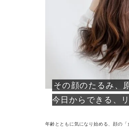
急に
人の
い原因.
めく..
ル...
時こそ.
本ケ
のシャ.
しい美.
のポ
める前.
と...
ヘッドス
と種
果。
血行を促
トリート
2026
2026
しばらく
髪をきれ
スキンケ
「たくさ
フェイス
顔の産毛
最近、な
できる.
魅力と、
効果が...
大きく変
すみカラ
ルでエア
ろそろ髪
ムを増や
ンプーに
に、実際
いうお悩
で抜くな
気がする
さろめ
の塗り...
く...
解...
思って...
頭皮の...
などの...
ものばか.
しょう...
感じて...
じつは...
ふと鏡を
痩身エス
落ち込ん
機器を使
メガネ
さくら
かえで
メガネ
さくら
さくら
あおい
あかり
あおい
あおい
その原...
技によ...
あおい
あかり
その顔のたるみ、
今日からできる、
年齢とともに気になり始める、顔の「