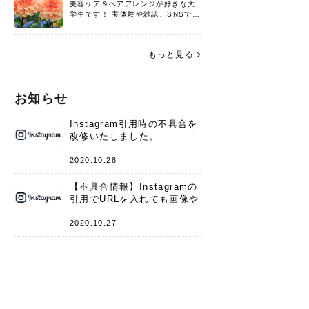
美容ケア＆ヘアアレンジが好きな大
学生です！ 実体験や雑誌、SNSで知
った情報を書いていこうと思いま
す。 これからよろしくお願いします
(*^^*)♪
もっと見る
お知らせ
Instagram引用時の不具合を
改修いたしました。
2020.10.28
【不具合情報】Instagramの
引用でURLを入れても画像や
キャプションが表示されない
件
2020.10.27