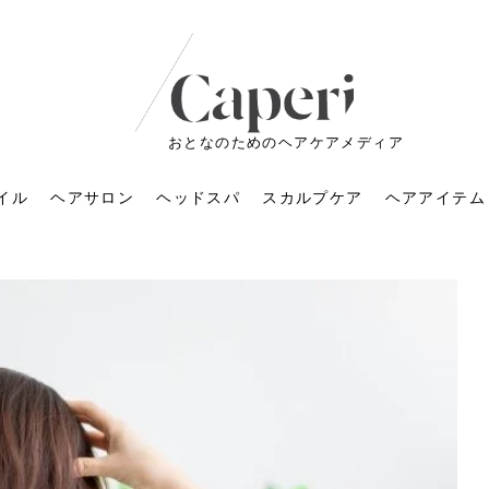
おとなのためのヘアケアメディア
イル
ヘアサロン
ヘッドスパ
スカルプケア
ヘアアイテム
ートメントの付け方で
くすみが気になる人
6年のショートウルフ最
室に行くのが恥ずかし
ドスパの落とし穴！知
育てるには？毎日の洗
エキスシャンプーって
マリストのメイク術｜
小顔を目指す！美容鍼
ノリが変わる「顔脱
6年運気アップネイルガ
朝の5分が変わる！寝癖がつ
ツヤと透明感で垢抜ける！
ルーズウェーブとは？2026
お気に入りのお店が倒産し
頭皮を刺激してお顔のリフ
頭皮マッサージで目がぱっ
アイロンが苦手でも大丈
V3ファンデーションは危な
リンパマッサージと経絡マ
子供の脱毛、日焼け肌はN
そのネイル、本当に似合っ
がりが変わる｜効かな
026春トレンドの明る
レンドとは？ナチュラ
髪質の変化に気づいた
いと損する真実
と生活習慣を見直す基
いいの？無印良品など
いアイテムで「自分ら
果と後悔しない選び方
4つのメリットと、始
を公開！幸運を呼ぶ色
かない予防方法と時短寝癖
自然なヘアカラーで作る
年の注目スタイルと長さ別
た後の美容室の探し方！失
トアップ♪毎日こつこつカン
ちりする理由は？具体的な
夫！ブラッシング感覚で使
い？針の仕組み・全4種比
ッサージの違いとは？効果
G？親子で学ぶ、安心・安全
てる？指先をきれいに見え