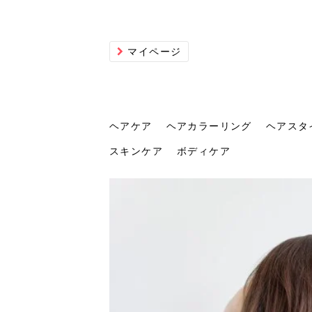
マイページ
ヘアケア
ヘアカラーリング
ヘアスタ
スキンケア
ボディケア
ヘアケア
ヘアカラーリング
ヘアスタイル
ヘアサロン
ヘッドスパ
スカルプケア
ヘアアイテム
メイク
エステ
脱毛
ネイル
スキンケア
ボディケア
トリ
髪の
202
美容
ヘッ
髪を
発酵
ミニ
針で
化粧
202
仕上
へ！2
新ト
い？
らな
い方
何が
少な
の効
毛」。
イド