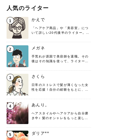
人気のライター
かえで
1
「ヘアケア商品」や「美容室」につ
いて詳しい20代後半のライター。楽
しみながら執筆させていただきま
す！
メガネ
2
手荒れが原因で美容師を退職。その
後はその知識を使って、ライターと
して転身したヘアケアオタクです。
髪の知識をわかりやすく紹介しま
す！
さくら
3
日常のストレスで髪が薄くなった女
性を応援！自分の経験をもとに、執
筆させていただきました。
あんり。
4
ヘアスタイルやヘアケアから自分磨
き中♪ 髪のオシャレをもっと楽しめ
るよう、日々勉強＆実践しています
♡ 役立つ情報をお届けできるように
頑張ります！よろしくお願いしま
ダリア**
5
す。