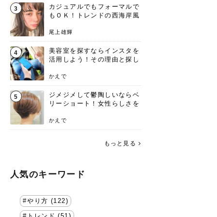
カジュアルでもフォーマルで
3
もＯＫ！トレンドの西海岸風
ラフスタイル特集。
尾上雄輝
美容室を探すならインスタを
4
活用しよう！その理由と探し
方を要チェック
かえで
ジメジメして鬱陶しいならベ
5
リーショート！女性らしさを
失わないポイント
かえで
もっと見る
人気のキーワード
やり方 (122)
トレンド (51)