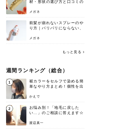
材・形状の選び方と口コミの
真相
メガネ
前髪が崩れないスプレーのや
り方｜パリパリにならない、
自然なキープ術を解説
メガネ
もっと見る
週間ランキング（総合）
裾カラーをセルフで染める簡
1
単なやり方まとめ！個性を出
すなら今！
かえで
お悩み別！「地毛に戻した
2
い…」のご相談に答えます☆
渡辺真一