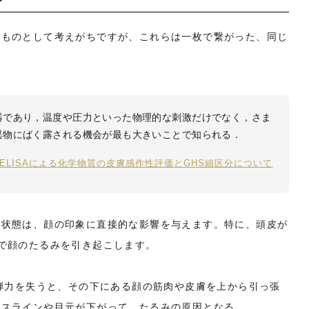
のものとして考えがちですが、これらは一枚で繋がった、同じ
器であり，温度や圧力といった物理的な刺激だけでなく，さま
異物にばく露される機会が最も大きいことで知られる．
dU-ELISAによる化学物質の皮膚感作性評価とGHS細区分について
の状態は、顔の印象に直接的な影響を与えます。特に、頭皮が
で顔のたるみを引き起こします。
て弾力を失うと、その下にある顔の筋肉や皮膚を上から引っ張
イスラインや目元が下がって、たるみの原因となる。