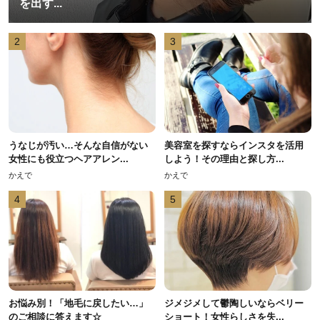
を出す...
2
3
うなじが汚い…そんな自信がない
美容室を探すならインスタを活用
女性にも役立つヘアアレン...
しよう！その理由と探し方...
かえで
かえで
4
5
お悩み別！「地毛に戻したい…」
ジメジメして鬱陶しいならベリー
のご相談に答えます☆
ショート！女性らしさを失...