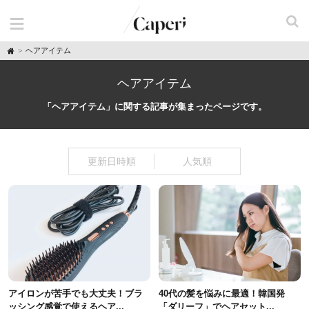
H
ヘアアイテム
o
m
e
ヘアアイテム
「ヘアアイテム」に関する記事が集まったページです。
更新日時順
人気順
アイロンが苦手でも大丈夫！ブラ
40代の髪を悩みに最適！韓国発
ッシング感覚で使えるヘア...
「ダリーフ」でヘアセット...