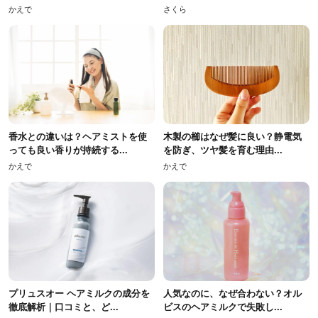
かえで
さくら
香水との違いは？ヘアミストを使
木製の櫛はなぜ髪に良い？静電気
っても良い香りが持続する...
を防ぎ、ツヤ髪を育む理由...
かえで
かえで
プリュスオー ヘアミルクの成分を
人気なのに、なぜ合わない？オル
徹底解析｜口コミと、ど...
ビスのヘアミルクで失敗し...