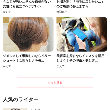
うなじが汚い…そんな自信がない
お悩み別！「地毛に戻したい…」
女性にも役立つヘアアレン...
のご相談に答えます☆
かえで
渡辺真一
4
5
ジメジメして鬱陶しいならベリー
美容室を探すならインスタを活用
ショート！女性らしさを失...
しよう！その理由と探し方...
かえで
かえで
もっと見る
人気のライター