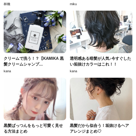
林檎
miku
クリームで洗う！？【KAMIKA 黒
透明感ある暗髪が人気♪今すぐした
髪クリームシャンプ...
い垢抜けカラーはこれ！！
kana
kana
黒髪ぱっつんをもっと可愛く見せ
黒髪だから似合う！垢抜けるヘア
る方法まとめ
アレンジまとめ♡