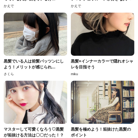
かえで
かえで
黒髪でいる人は前髪パッツンにし
黒髪×インナーカラーで隠れオシャ
よう！メリットが感じられ...
レを目指そう
さくら
miku
マスターして可愛くなろう♡黒髪
黒髪を極めよう！垢抜けた黒髪の
が垢抜ける方法は〇〇だった！？
ポイント