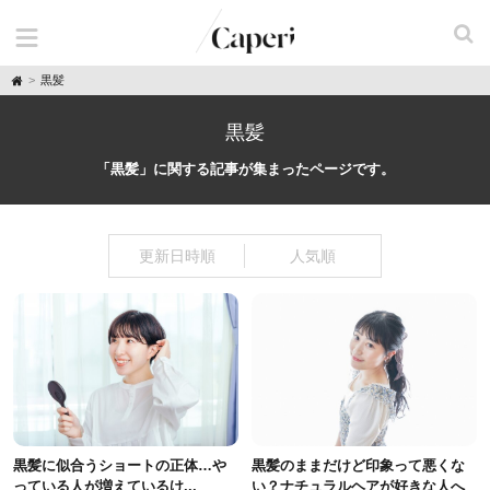
H
黒髪
o
m
e
黒髪
「黒髪」に関する記事が集まったページです。
更新日時順
人気順
黒髪に似合うショートの正体…や
黒髪のままだけど印象って悪くな
っている人が増えているけ...
い？ナチュラルヘアが好きな人へ