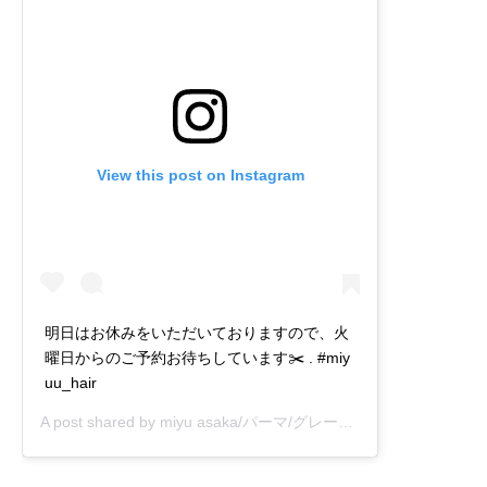
View this post on Instagram
明日はお休みをいただいておりますので、火
曜日からのご予約お待ちしています✂️ . #miy
uu_hair
A post shared by
miyu asaka/パーマ/グレージュ/癖毛
(@miyuu_a