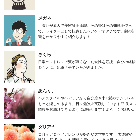
メガネ
手荒れが原因で美容師を退職。その後はその知識を使っ
て、ライターとして転身したヘアケアオタクです。髪の知
識をわかりやすく紹介します！
さくら
日常のストレスで髪が薄くなった女性を応援！自分の経験
をもとに、執筆させていただきました。
あんり。
ヘアスタイルやヘアケアから自分磨き中♪ 髪のオシャレを
もっと楽しめるよう、日々勉強＆実践しています♡ 役立つ
情報をお届けできるように頑張ります！よろしくお願いし
ます。
ダリア**
美容ケア＆ヘアアレンジが好きな大学生です！ 実体験や