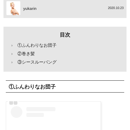
yukarin
2020.10.23
目次
①ふんわりなお団子
②巻き髪
③シースルーバング
①ふんわりなお団子