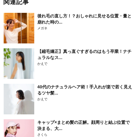
関連記事
後れ毛の直し方！？おしゃれに見せる位置・量と
崩れた時の...
メガネ
【縮毛矯正】真っ直ぐすぎるのはもう卒業！ナチ
ュラルなス...
かえで
40代のナチュラルヘア術！手入れが楽で若く見え
るツヤ髪...
かえで
キャップ×まとめ髪の正解。顔周りと結ぶ位置で
決まる、大...
さくら