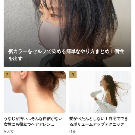
裾カラーをセルフで染める簡単なやり方まとめ！個性
を出す...
2
3
うなじが汚い…そんな自信がない
髪がぺたんとしない！自宅ででき
女性にも役立つヘアアレン...
るボリュームアップテクニック
かえで
けみ