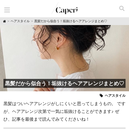
H
ヘアスタイル
黒髪だから似合う！垢抜けるヘアアレンジまとめ♡
o
m
e
黒髪だから似合う！垢抜けるヘアアレンジまとめ♡
ヘアスタイル
黒髪はついヘアアレンジがしにくいと思ってしまうもの。 です
が、ヘアアレンジ次第で一気に垢抜けることができます♪ ぜ
ひ、記事を最後まで読んでみてくださいね！