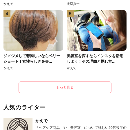
かえで
渡辺真一
4
5
ジメジメして鬱陶しいならベリー
美容室を探すならインスタを活用
ショート！女性らしさを失...
しよう！その理由と探し方...
かえで
かえで
もっと見る
人気のライター
かえで
「ヘアケア商品」や「美容室」について詳しい20代後半の