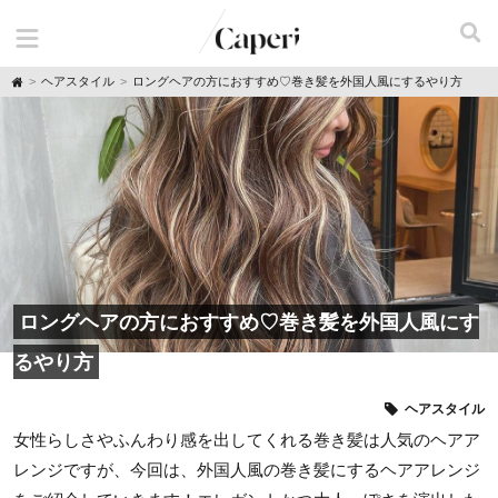
H
ヘアスタイル
ロングヘアの方におすすめ♡巻き髪を外国人風にするやり方
o
m
e
ロングヘアの方におすすめ♡巻き髪を外国人風にす
るやり方
ヘアスタイル
女性らしさやふんわり感を出してくれる巻き髪は人気のヘアア
レンジですが、今回は、外国人風の巻き髪にするヘアアレンジ