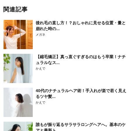
関連記事
後れ毛の直し方！？おしゃれに見せる位置・量と
崩れた時の...
メガネ
【縮毛矯正】真っ直ぐすぎるのはもう卒業！ナチ
ュラルなス...
かえで
40代のナチュラルヘア術！手入れが楽で若く見え
るツヤ髪...
かえで
誰もが振り返るサラサラロングヘアへ。基本のケ
アと最新ト...