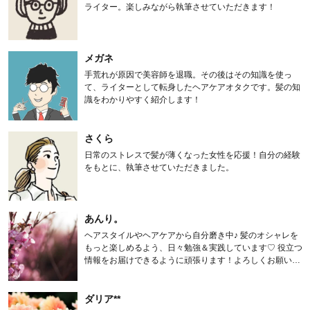
ライター。楽しみながら執筆させていただきます！
メガネ
手荒れが原因で美容師を退職。その後はその知識を使っ
て、ライターとして転身したヘアケアオタクです。髪の知
識をわかりやすく紹介します！
さくら
日常のストレスで髪が薄くなった女性を応援！自分の経験
をもとに、執筆させていただきました。
あんり。
ヘアスタイルやヘアケアから自分磨き中♪ 髪のオシャレを
もっと楽しめるよう、日々勉強＆実践しています♡ 役立つ
情報をお届けできるように頑張ります！よろしくお願いし
ます。
ダリア**