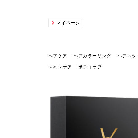
マイページ
ヘアケア
ヘアカラーリング
ヘアスタ
スキンケア
ボディケア
ヘアケア
ヘアカラーリング
ヘアスタイル
ヘアサロン
ヘッドスパ
スカルプケア
ヘアアイテム
メイク
エステ
脱毛
ネイル
スキンケア
ボディケア
トリ
髪の
202
美容
ヘッ
髪を
発酵
ミニ
針で
化粧
202
仕上
へ！2
新ト
い？
らな
い方
何が
少な
の効
毛」。
イド