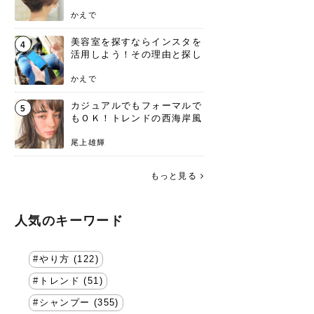
失わないポイント
かえで
美容室を探すならインスタを
4
活用しよう！その理由と探し
方を要チェック
かえで
カジュアルでもフォーマルで
5
もＯＫ！トレンドの西海岸風
ラフスタイル特集。
尾上雄輝
もっと見る
人気のキーワード
やり方 (122)
トレンド (51)
シャンプー (355)