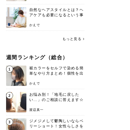
自然なヘアスタイルとは？ヘ
アケアも必要になるという事
実を知っていますか？
かえで
もっと見る
週間ランキング（総合）
裾カラーをセルフで染める簡
1
単なやり方まとめ！個性を出
すなら今！
かえで
お悩み別！「地毛に戻した
2
い…」のご相談に答えます☆
渡辺真一
ジメジメして鬱陶しいならベ
3
リーショート！女性らしさを