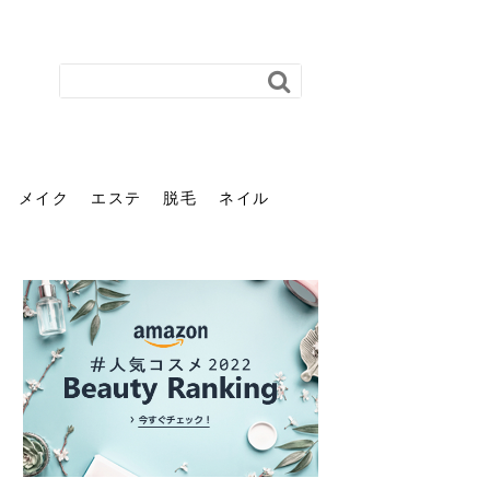
メイク
エステ
脱毛
ネイル
花粉で髪がパサパサするの
肌に合う髪色、どう見つけ
40代のパーマがダレる原因
前髪を薄くするための美容
ヘッドスパで頭皮をケアし
ストレスで髪の毛はどう変
40代の髪を悩みに最適！韓
「おしゃれ」と「身だしな
エステの勧誘が怖い人へ。
「今さら」なんて言わせな
オフィスネイルでも「キラ
はなぜ？原因と落とし方・
る？「イエベ」「ブルベ」
とは？自宅でできる復活術
院の頼み方とは？失敗しな
よう！ヘッドスパの効果と
わる？抜け毛・パサつきの
国発「ダリーフ」でヘアセ
み」は違う。相手に信頼感
断ることは悪くない。自分
い。40代のVIO・顔脱毛、
キラ」はOK？派手に見えな