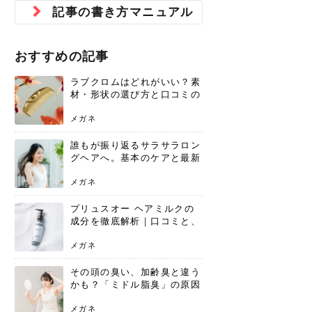
ジュベルック スキンの効果
本気の痩身と体質改善に。
防ぎ方を紹介
診断と...
と長...
いため...
おすすめの人
原因と...
ット...
を与え...
を守る...
賢...
い上...
記事の書き方マニュアル
とは？毛穴・ニキビ跡への
アーユルヴェーダに基づく
花粉の季節になると、髪がパサつく、
美容室で素敵なヘアカラーに染めても
パーマをかけたばかりなのに、もうカ
前髪は薄くしたほうが今風でおしゃれ
普段目に見えない頭皮ですが、何のケ
最近、髪のツヤがなくなったという方
韓国コスメを使うのは若い子だけだと
新しい環境に臨むとき、多くの人が意
「初回限定〇〇円！」そんなお得な体
40代になって、ふと自分のムダ毛のこ
仕事中も、ふとした瞬間に自分の指先
変化...
「イン...
広がる、手触りが悪いと感じた経験は
らったのに、家に帰って鏡を見たら、
ールがダレてしまったと感じている方
だと思っている人は、前髪を早く変え
アもせずに放っておくとダメージが蓄
や、抜け毛が増えたと悩んでいる方
思っていないでしょうか？ダリーフの
識するのが「身だしなみ」です。特に
験エステに行ってみたいけど、『押し
とが気になり始めたけど、「今から脱
を見て、気分が上がるという心ときめ
ありま...
「なん...
はいな...
たいと...
積して...
は、スト...
グラム...
メイク...
に弱い...
毛を...
く「キ...
ニキビ跡の凸凹をどうにかしたいと、
自己流のダイエットではなかなか落ち
おすすめの記事
肌の質感でお悩みではないでしょう
ない、頑固な脂肪やセルライトを、本
さくら
かえで
メガネ
かえで
yukarin
さくら
さくら
さな
さな
さな
あおい
か？肌に...
気で体...
ラブクロムはどれがいい？素
ゆい
さな
材・形状の選び方と口コミの
真相
メガネ
誰もが振り返るサラサラロン
グヘアへ。基本のケアと最新
トレンドスタイル
メガネ
プリュスオー ヘアミルクの
成分を徹底解析｜口コミと、
どんな髪質におすすめかを解
説
メガネ
その頭の臭い、加齢臭と違う
かも？「ミドル脂臭」の原因
と、後頭部を洗うシャンプー
術
メガネ