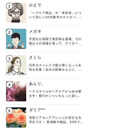
かえで
1
「ヘアケア商品」や「美容室」につ
いて詳しい20代後半のライター。楽
しみながら執筆させていただきま
す！
メガネ
2
手荒れが原因で美容師を退職。その
後はその知識を使って、ライターと
して転身したヘアケアオタクです。
髪の知識をわかりやすく紹介しま
す！
さくら
3
日常のストレスで髪が薄くなった女
性を応援！自分の経験をもとに、執
筆させていただきました。
あんり。
4
ヘアスタイルやヘアケアから自分磨
き中♪ 髪のオシャレをもっと楽しめ
るよう、日々勉強＆実践しています
♡ 役立つ情報をお届けできるように
頑張ります！よろしくお願いしま
ダリア**
5
す。
美容ケア＆ヘアアレンジが好きな大
学生です！ 実体験や雑誌、SNSで知
った情報を書いていこうと思いま