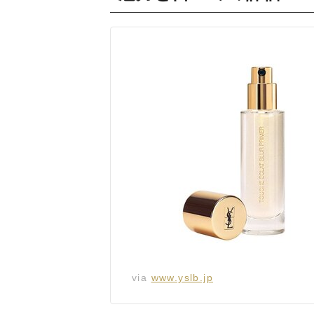
via
www.yslb.jp