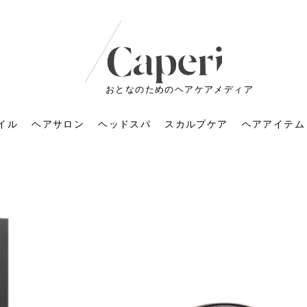
おとなのためのヘアケアメディア
イル
ヘアサロン
ヘッドスパ
スカルプケア
ヘアアイテム
ートメントの付け方で
くすみが気になる人
6年のショートウルフ最
室に行くのが恥ずかし
ドスパの落とし穴！知
育てるには？毎日の洗
エキスシャンプーって
マリストのメイク術｜
小顔を目指す！美容鍼
ノリが変わる「顔脱
6年運気アップネイルガ
朝の5分が変わる！寝癖がつ
ツヤと透明感で垢抜ける！
ルーズウェーブとは？2026
お気に入りのお店が倒産し
頭皮を刺激してお顔のリフ
頭皮マッサージで目がぱっ
アイロンが苦手でも大丈
V3ファンデーションは危な
リンパマッサージと経絡マ
子供の脱毛、日焼け肌はN
そのネイル、本当に似合っ
がりが変わる｜効かな
026春トレンドの明る
レンドとは？ナチュラ
髪質の変化に気づいた
いと損する真実
と生活習慣を見直す基
いいの？無印良品など
いアイテムで「自分ら
果と後悔しない選び方
4つのメリットと、始
を公開！幸運を呼ぶ色
かない予防方法と時短寝癖
自然なヘアカラーで作る
年の注目スタイルと長さ別
た後の美容室の探し方！失
トアップ♪毎日こつこつカン
ちりする理由は？具体的な
夫！ブラッシング感覚で使
い？針の仕組み・全4種比
ッサージの違いとは？効果
G？親子で学ぶ、安心・安全
てる？指先をきれいに見え