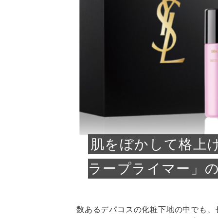
急に
人の
い原因.
めく..
ル...
時こそ.
本ケ
のシャ.
しい美.
のポ
める前.
と...
ヘッドス
と種
果。
血行を促
トリート
2026
2026
しばらく
髪をきれ
スキンケ
「たくさ
フェイス
顔の産毛
最近、な
できる.
魅力と、
効果が...
大きく変
すみカラ
ルでエア
ろそろ髪
ムを増や
ンプーに
に、実際
いうお悩
で抜くな
気がする
さろめ
の塗り...
く...
解...
思って...
頭皮の...
などの...
ものばか.
しょう...
感じて...
じつは...
ふと鏡を
痩身エス
落ち込ん
機器を使
メガネ
さくら
かえで
メガネ
さくら
さくら
あおい
あかり
あおい
あおい
その原...
技によ...
あおい
あかり
肌をぼかして格上げ
ラープライマー」
数あるデパコスの化粧下地の中でも、