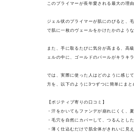
このプライマーが長年愛される最大の理
ジェル状のプライマーが肌にのびると、
で肌に一枚のヴェールをかけたかのよう
また、手に取るたびに気分が高まる、高
ェルの中に、ゴールドのパールがキラキ
では、実際に使った人はどのように感じ
方を、以下のように3つずつに簡単にまと
【ポジティブ寄りの口コミ】
・汗をかいてもファンデが崩れにくく、
・毛穴を自然にカバーして、つるんとし
・薄く仕込むだけで肌全体がきれいに見