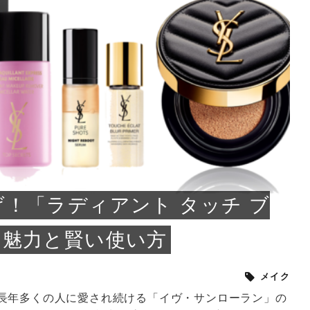
小じわが増えた？原因
手ならではの痩身効
ルルルン ハイドラのどれが
その医療ダイエット、後悔
..
.
..
ア
..
..
イント
..
直し...
「きれい...
の...
敗しに...
タン小顔☆
やり方...
えるヘア...
較・...
と、自...
なエ...
るのは...
パは、頭皮の汚れを落として
類の見分け方＆自宅で
オールハンドエステの
良い？その違いは？PDRN
しませんか？失敗する人の
進し、リラックス効果や美髪
メントの付け方で仕上がりは
春のトレンドカラーは明るめのく
年のショートウルフは、ナチュラ
美容室に行けていないし、そ
いに育てるには高価なアイテ
アで人気の発酵成分が、シャ
んのコスメを持っているの
ラインをすっきりさせたいと
をカミソリで剃って、毛抜き
んとなく運気が停滞している
新生活シーズン、朝の身支度を少しで
職場で浮かない落ち着いたトーンにし
2026年はレイヤーカットを使った髪型
美容室を倒産する数が増えているとい
毎日のちょっとした習慣で小顔は作れ
目元の印象を左右するのは目そのもの
ヘアアイロンを使うのが苦手、火傷が
メイクをしている時間も、スキンケア
サロンのメニューを見ていると、「リ
「ムダ毛が気になる」とお子さんが悩
SNSや雑誌で見かけた素敵なネイルデ
..
...
や...
共通点...
わります。今回は、毛先中心
ーです。ただし、髪がすでに
リーな仕上がりが今っぽい正
型を変えて気分転換したいと
す前に、洗い方や乾かし方、
も広がっています。無印良品
に使っているのはいつも同じ
みを抱えている方はいないで
ど、日々の自己処理を手間に
と悩んでいないでしょうか？
も短くしたい人は多いはず。じつは寝
たいけれど、どこか垢抜けた印象にし
のトレンドと重なり、ルーズウェーブ
うニュースがありました。もともと美
る！頭のこりをほぐしてフェイスライ
ではなく、頭皮の状態かもしれませ
怖いと感じている方はいないでしょう
の時間に変えるという発想から生まれ
ンパマッサージ」の他に「経絡マッサ
んでいる姿を見て、エステ脱毛を検討
ザインを、いざ自分の爪に試してみた
..
見て、急に小じわが増えたと
テと一言で言っても、最新の
癖は、...
たいと...
ヘ...
容室の...
ンのリ...
ん。以下...
か？そ...
たのが...
ージ」...
し始め...
ら、...
ルルルン ハイドラシリーズを使いたい
医師の管理のもと、科学的根拠に基づ
でいないでしょうか？じつは
ったものから、昔ながらの手
けれど、種類が多くてどれを選べばい
いて行う「医療ダイエット」は、自己
かえで
さくら
かえで
かえで
chicca
メガネ
さくら
あかり
あかり
あおい
さな
いか...
流のダ...
さな
さな
もっと見る
もっと見る
もっと見る
もっと見る
もっと見る
もっと見る
もっと見る
もっと見る
もっと見る
もっと見る
もっと見る
もっと見る
もっと見る
！「ラディアント タッチ ブ
の魅力と賢い使い方
メイク
長年多くの人に愛され続ける「イヴ・サンローラン」の