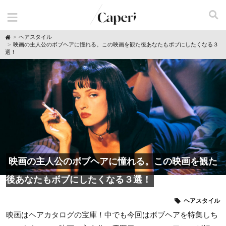
H
ヘアスタイル
o
映画の主人公のボブヘアに憧れる。この映画を観た後あなたもボブにしたくなる３
m
選！
e
映画の主人公のボブヘアに憧れる。この映画を観た
後あなたもボブにしたくなる３選！
ヘアスタイル
映画はヘアカタログの宝庫！中でも今回はボブヘアを特集しち