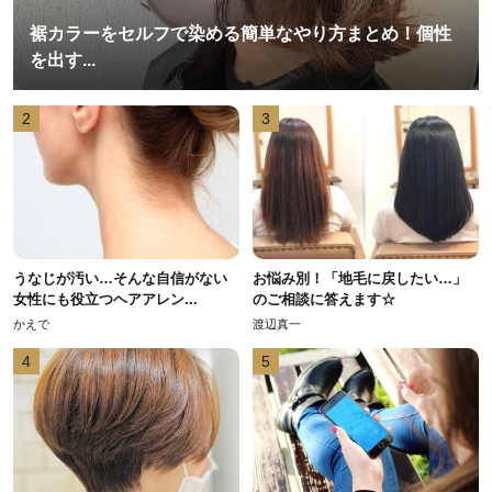
裾カラーをセルフで染める簡単なやり方まとめ！個性
を出す...
2
3
うなじが汚い…そんな自信がない
お悩み別！「地毛に戻したい…」
女性にも役立つヘアアレン...
のご相談に答えます☆
かえで
渡辺真一
4
5