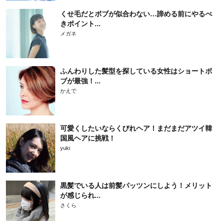
くせ毛だとボブが似合わない…諦める前にやるべ
きポイント...
メガネ
ふんわりした髪型を探している女性はショートボ
ブが最強！...
かえで
可愛くしたいならくびれヘア！まだまだアツイ韓
国風ヘアに挑戦！
yuki
黒髪でいる人は前髪パッツンにしよう！メリット
が感じられ...
さくら