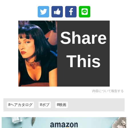
Share
This
内容について報告する
#ヘアカタログ
#ボブ
#映画