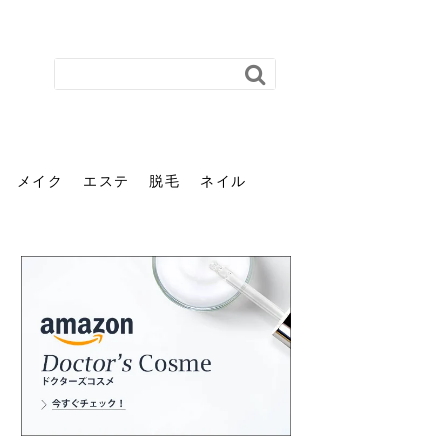
メイク
エステ
脱毛
ネイル
花粉で髪がパサパサするの
肌に合う髪色、どう見つけ
40代のパーマがダレる原因
前髪を薄くするための美容
ヘッドスパで頭皮をケアし
ストレスで髪の毛はどう変
40代の髪を悩みに最適！韓
「おしゃれ」と「身だしな
エステの勧誘が怖い人へ。
「今さら」なんて言わせな
オフィスネイルでも「キラ
はなぜ？原因と落とし方・
る？「イエベ」「ブルベ」
とは？自宅でできる復活術
院の頼み方とは？失敗しな
よう！ヘッドスパの効果と
わる？抜け毛・パサつきの
国発「ダリーフ」でヘアセ
み」は違う。相手に信頼感
断ることは悪くない。自分
い。40代のVIO・顔脱毛、
キラ」はOK？派手に見えな