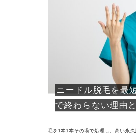
急に
人の
い原因.
めく..
ル...
時こそ.
本ケ
のシャ.
しい美.
のポ
める前.
と...
ヘッドス
と種
果。
血行を促
トリート
2026
2026
しばらく
髪をきれ
スキンケ
「たくさ
フェイス
顔の産毛
最近、な
できる.
魅力と、
効果が...
大きく変
すみカラ
ルでエア
ろそろ髪
ムを増や
ンプーに
に、実際
いうお悩
で抜くな
気がする
さろめ
の塗り...
く...
解...
思って...
頭皮の...
などの...
ものばか.
しょう...
感じて...
じつは...
ふと鏡を
痩身エス
落ち込ん
機器を使
メガネ
さくら
かえで
メガネ
さくら
さくら
あおい
あかり
あおい
あおい
その原...
技によ...
あおい
あかり
ニードル脱毛を最
で終わらない理由
毛を1本1本その場で処理し、高い永