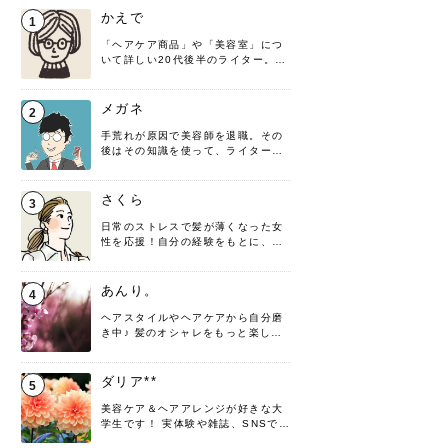
かえで
1
「ヘアケア商品」や「美容室」につ
いて詳しい20代後半のライター。楽
しみながら執筆させていただきま
す！
メガネ
2
手荒れが原因で美容師を退職。その
後はその知識を使って、ライターと
して転身したヘアケアオタクです。
髪の知識をわかりやすく紹介しま
す！
さくら
3
日常のストレスで髪が薄くなった女
性を応援！自分の経験をもとに、執
筆させていただきました。
あんり。
4
ヘアスタイルやヘアケアから自分磨
き中♪ 髪のオシャレをもっと楽しめ
るよう、日々勉強＆実践しています
♡ 役立つ情報をお届けできるように
頑張ります！よろしくお願いしま
ダリア**
5
す。
美容ケア＆ヘアアレンジが好きな大
学生です！ 実体験や雑誌、SNSで知
った情報を書いていこうと思いま