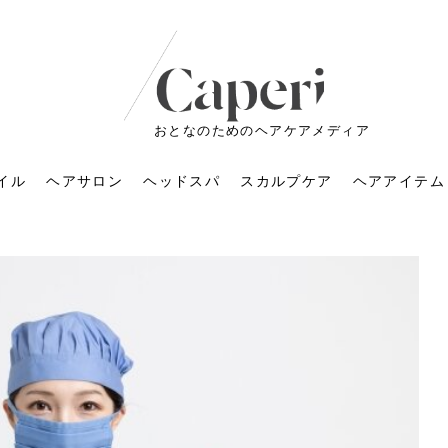
おとなのためのヘアケアメディア
イル
ヘアサロン
ヘッドスパ
スカルプケア
ヘアアイテム
ートメントの付け方で
くすみが気になる人
6年のショートウルフ最
室に行くのが恥ずかし
ドスパの落とし穴！知
育てるには？毎日の洗
エキスシャンプーって
マリストのメイク術｜
小顔を目指す！美容鍼
ノリが変わる「顔脱
6年運気アップネイルガ
朝の5分が変わる！寝癖がつ
ツヤと透明感で垢抜ける！
ルーズウェーブとは？2026
お気に入りのお店が倒産し
頭皮を刺激してお顔のリフ
頭皮マッサージで目がぱっ
アイロンが苦手でも大丈
V3ファンデーションは危な
リンパマッサージと経絡マ
子供の脱毛、日焼け肌はN
そのネイル、本当に似合っ
がりが変わる｜効かな
026春トレンドの明る
レンドとは？ナチュラ
髪質の変化に気づいた
いと損する真実
と生活習慣を見直す基
いいの？無印良品など
いアイテムで「自分ら
果と後悔しない選び方
4つのメリットと、始
を公開！幸運を呼ぶ色
かない予防方法と時短寝癖
自然なヘアカラーで作る
年の注目スタイルと長さ別
た後の美容室の探し方！失
トアップ♪毎日こつこつカン
ちりする理由は？具体的な
夫！ブラッシング感覚で使
い？針の仕組み・全4種比
ッサージの違いとは？効果
G？親子で学ぶ、安心・安全
てる？指先をきれいに見え