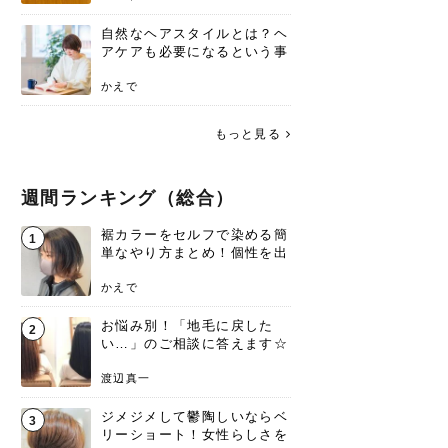
自然なヘアスタイルとは？ヘ
アケアも必要になるという事
実を知っていますか？
かえで
もっと見る
週間ランキング（総合）
裾カラーをセルフで染める簡
1
単なやり方まとめ！個性を出
すなら今！
かえで
お悩み別！「地毛に戻した
2
い…」のご相談に答えます☆
渡辺真一
ジメジメして鬱陶しいならベ
3
リーショート！女性らしさを