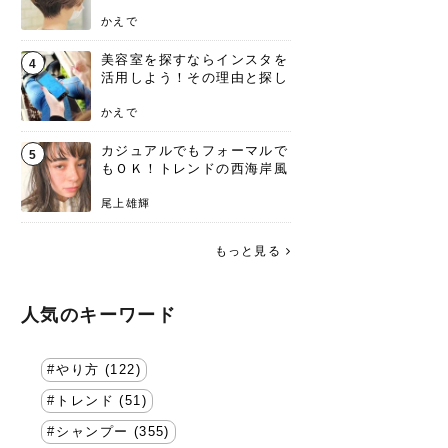
失わないポイント
かえで
美容室を探すならインスタを
4
活用しよう！その理由と探し
方を要チェック
かえで
カジュアルでもフォーマルで
5
もＯＫ！トレンドの西海岸風
ラフスタイル特集。
尾上雄輝
もっと見る
人気のキーワード
やり方 (122)
トレンド (51)
シャンプー (355)