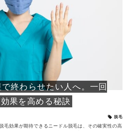
小じわが増えた？原因
手ならではの痩身効
ルルルン ハイドラのどれが
その医療ダイエット、後悔
..
.
..
ア
..
..
イント
..
直し...
「きれい...
の...
敗しに...
タン小顔☆
やり方...
えるヘア...
較・...
と、自...
なエ...
るのは...
パは、頭皮の汚れを落として
類の見分け方＆自宅で
オールハンドエステの
良い？その違いは？PDRN
しませんか？失敗する人の
進し、リラックス効果や美髪
メントの付け方で仕上がりは
春のトレンドカラーは明るめのく
年のショートウルフは、ナチュラ
美容室に行けていないし、そ
いに育てるには高価なアイテ
アで人気の発酵成分が、シャ
んのコスメを持っているの
ラインをすっきりさせたいと
をカミソリで剃って、毛抜き
んとなく運気が停滞している
新生活シーズン、朝の身支度を少しで
職場で浮かない落ち着いたトーンにし
2026年はレイヤーカットを使った髪型
美容室を倒産する数が増えているとい
毎日のちょっとした習慣で小顔は作れ
目元の印象を左右するのは目そのもの
ヘアアイロンを使うのが苦手、火傷が
メイクをしている時間も、スキンケア
サロンのメニューを見ていると、「リ
「ムダ毛が気になる」とお子さんが悩
SNSや雑誌で見かけた素敵なネイルデ
..
...
や...
共通点...
わります。今回は、毛先中心
ーです。ただし、髪がすでに
リーな仕上がりが今っぽい正
型を変えて気分転換したいと
す前に、洗い方や乾かし方、
も広がっています。無印良品
に使っているのはいつも同じ
みを抱えている方はいないで
ど、日々の自己処理を手間に
と悩んでいないでしょうか？
も短くしたい人は多いはず。じつは寝
たいけれど、どこか垢抜けた印象にし
のトレンドと重なり、ルーズウェーブ
うニュースがありました。もともと美
る！頭のこりをほぐしてフェイスライ
ではなく、頭皮の状態かもしれませ
怖いと感じている方はいないでしょう
の時間に変えるという発想から生まれ
ンパマッサージ」の他に「経絡マッサ
んでいる姿を見て、エステ脱毛を検討
ザインを、いざ自分の爪に試してみた
..
見て、急に小じわが増えたと
テと一言で言っても、最新の
癖は、...
たいと...
ヘ...
容室の...
ンのリ...
ん。以下...
か？そ...
たのが...
ージ」...
し始め...
ら、...
ルルルン ハイドラシリーズを使いたい
医師の管理のもと、科学的根拠に基づ
でいないでしょうか？じつは
ったものから、昔ながらの手
けれど、種類が多くてどれを選べばい
いて行う「医療ダイエット」は、自己
かえで
さくら
かえで
かえで
chicca
メガネ
さくら
あかり
あかり
あおい
さな
いか...
流のダ...
さな
さな
もっと見る
もっと見る
もっと見る
もっと見る
もっと見る
もっと見る
もっと見る
もっと見る
もっと見る
もっと見る
もっと見る
もっと見る
もっと見る
短で終わらせたい人へ。一回
と効果を高める秘訣
脱毛
久脱毛効果が期待できるニードル脱毛は、その確実性の高