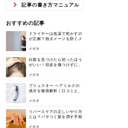
ジュベルック スキンの効果
本気の痩身と体質改善に。
防ぎ方を紹介
診断と...
と長...
いため...
おすすめの人
原因と...
ット...
を与え...
を守る...
賢...
い上...
記事の書き方マニュアル
とは？毛穴・ニキビ跡への
アーユルヴェーダに基づく
花粉の季節になると、髪がパサつく、
美容室で素敵なヘアカラーに染めても
パーマをかけたばかりなのに、もうカ
前髪は薄くしたほうが今風でおしゃれ
普段目に見えない頭皮ですが、何のケ
最近、髪のツヤがなくなったという方
韓国コスメを使うのは若い子だけだと
新しい環境に臨むとき、多くの人が意
「初回限定〇〇円！」そんなお得な体
40代になって、ふと自分のムダ毛のこ
仕事中も、ふとした瞬間に自分の指先
変化...
「イン...
広がる、手触りが悪いと感じた経験は
らったのに、家に帰って鏡を見たら、
ールがダレてしまったと感じている方
だと思っている人は、前髪を早く変え
アもせずに放っておくとダメージが蓄
や、抜け毛が増えたと悩んでいる方
思っていないでしょうか？ダリーフの
識するのが「身だしなみ」です。特に
験エステに行ってみたいけど、『押し
とが気になり始めたけど、「今から脱
を見て、気分が上がるという心ときめ
ありま...
「なん...
はいな...
たいと...
積して...
は、スト...
グラム...
メイク...
に弱い...
毛を...
く「キ...
ニキビ跡の凸凹をどうにかしたいと、
自己流のダイエットではなかなか落ち
おすすめの記事
肌の質感でお悩みではないでしょう
ない、頑固な脂肪やセルライトを、本
さくら
かえで
メガネ
かえで
yukarin
さくら
さくら
さな
さな
さな
あおい
か？肌に...
気で体...
ドライヤーは低温で乾かすの
ゆい
さな
が正解？熱ダメージを防ぐメ
リットと、速乾のコツ
メガネ
白髪を見つけたら切ったほう
がいい！頭皮を傷つけずに、
気になる白髪を処理する方法
メガネ
プリュスオー ヘアミルクの
成分を徹底解析｜口コミと、
どんな髪質におすすめかを解
説
メガネ
リバースケアの正しいやり方
とは？パサつく髪を潤す手順
と失敗しない注意点
メガネ