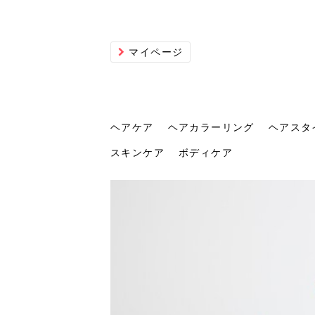
マイページ
ヘアケア
ヘアカラーリング
ヘアスタ
スキンケア
ボディケア
ヘアケア
ヘアカラーリング
ヘアスタイル
ヘアサロン
ヘッドスパ
スカルプケア
ヘアアイテム
メイク
エステ
脱毛
ネイル
スキンケア
ボディケア
トリ
髪の
202
美容
ヘッ
髪を
発酵
ミニ
針で
化粧
202
仕上
へ！2
新ト
い？
らな
い方
何が
少な
の効
毛」。
イド