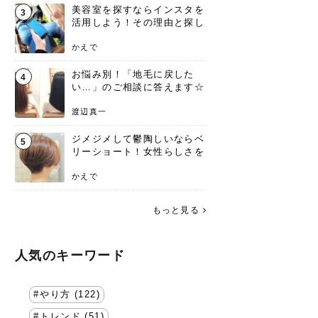
美容室を探すならインスタを
3
活用しよう！その理由と探し
方を要チェック
かえで
お悩み別！「地毛に戻した
4
い…」のご相談に答えます☆
渡辺真一
ジメジメして鬱陶しいならベ
5
リーショート！女性らしさを
失わないポイント
かえで
もっと見る
人気のキーワード
やり方 (122)
トレンド (51)