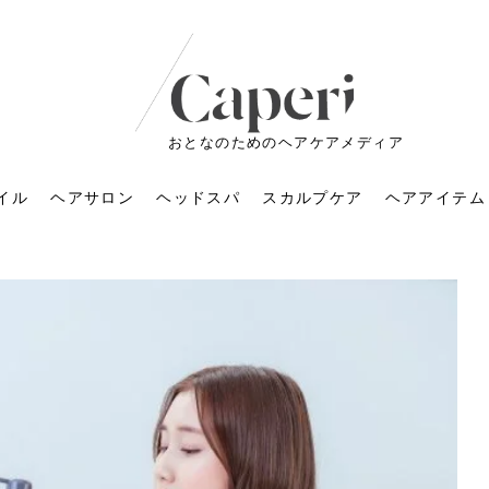
おとなのためのヘアケアメディア
イル
ヘアサロン
ヘッドスパ
スカルプケア
ヘアアイテム
ートメントの付け方で
くすみが気になる人
6年のショートウルフ最
室に行くのが恥ずかし
ドスパの落とし穴！知
育てるには？毎日の洗
エキスシャンプーって
マリストのメイク術｜
小顔を目指す！美容鍼
ノリが変わる「顔脱
6年運気アップネイルガ
朝の5分が変わる！寝癖がつ
ツヤと透明感で垢抜ける！
ルーズウェーブとは？2026
お気に入りのお店が倒産し
頭皮を刺激してお顔のリフ
頭皮マッサージで目がぱっ
アイロンが苦手でも大丈
V3ファンデーションは危な
リンパマッサージと経絡マ
子供の脱毛、日焼け肌はN
そのネイル、本当に似合っ
がりが変わる｜効かな
026春トレンドの明る
レンドとは？ナチュラ
髪質の変化に気づいた
いと損する真実
と生活習慣を見直す基
いいの？無印良品など
いアイテムで「自分ら
果と後悔しない選び方
4つのメリットと、始
を公開！幸運を呼ぶ色
かない予防方法と時短寝癖
自然なヘアカラーで作る
年の注目スタイルと長さ別
た後の美容室の探し方！失
トアップ♪毎日こつこつカン
ちりする理由は？具体的な
夫！ブラッシング感覚で使
い？針の仕組み・全4種比
ッサージの違いとは？効果
G？親子で学ぶ、安心・安全
てる？指先をきれいに見え