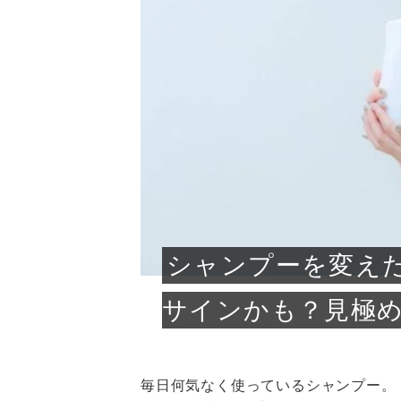
急に
人の
い原因.
めく..
ル...
時こそ.
本ケ
のシャ.
しい美.
のポ
める前.
と...
ヘッドス
と種
果。
血行を促
トリート
2026
2026
しばらく
髪をきれ
スキンケ
「たくさ
フェイス
顔の産毛
最近、な
できる.
魅力と、
効果が...
大きく変
すみカラ
ルでエア
ろそろ髪
ムを増や
ンプーに
に、実際
いうお悩
で抜くな
気がする
さろめ
の塗り...
く...
解...
思って...
頭皮の...
などの...
ものばか.
しょう...
感じて...
じつは...
ふと鏡を
痩身エス
落ち込ん
機器を使
メガネ
さくら
かえで
メガネ
さくら
さくら
あおい
あかり
あおい
あおい
その原...
技によ...
あおい
あかり
シャンプーを変え
サインかも？見極
毎日何気なく使っているシャンプー。