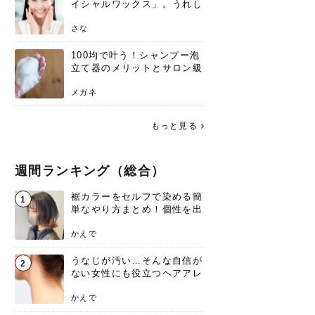
イシャルワックス」。うれし
いメリットと、肌荒れしない
ための基礎知識
さな
100均で叶う！シャンプー泡
立て器のメリットとサロン級
の髪を作る活用術
メガネ
もっと見る
週間ランキング（総合）
裾カラーをセルフで染める簡
1
単なやり方まとめ！個性を出
すなら今！
かえで
うなじが汚い…そんな自信が
2
ない女性にも役立つヘアアレ
ンジあります！
かえで