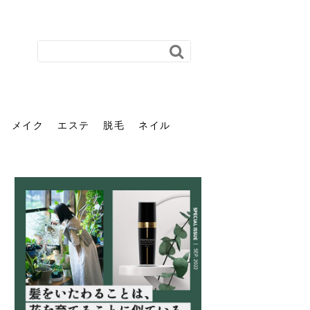
メイク
エステ
脱毛
ネイル
花粉で髪がパサパサするの
肌に合う髪色、どう見つけ
40代のパーマがダレる原因
前髪を薄くするための美容
ヘッドスパで頭皮をケアし
ストレスで髪の毛はどう変
40代の髪を悩みに最適！韓
「おしゃれ」と「身だしな
エステの勧誘が怖い人へ。
「今さら」なんて言わせな
オフィスネイルでも「キラ
はなぜ？原因と落とし方・
る？「イエベ」「ブルベ」
とは？自宅でできる復活術
院の頼み方とは？失敗しな
よう！ヘッドスパの効果と
わる？抜け毛・パサつきの
国発「ダリーフ」でヘアセ
み」は違う。相手に信頼感
断ることは悪くない。自分
い。40代のVIO・顔脱毛、
キラ」はOK？派手に見えな