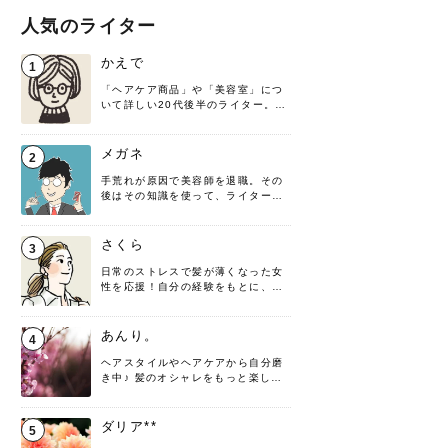
人気のライター
かえで
1
「ヘアケア商品」や「美容室」につ
いて詳しい20代後半のライター。楽
しみながら執筆させていただきま
す！
メガネ
2
手荒れが原因で美容師を退職。その
後はその知識を使って、ライターと
して転身したヘアケアオタクです。
髪の知識をわかりやすく紹介しま
す！
さくら
3
日常のストレスで髪が薄くなった女
性を応援！自分の経験をもとに、執
筆させていただきました。
あんり。
4
ヘアスタイルやヘアケアから自分磨
き中♪ 髪のオシャレをもっと楽しめ
るよう、日々勉強＆実践しています
♡ 役立つ情報をお届けできるように
頑張ります！よろしくお願いしま
ダリア**
5
す。