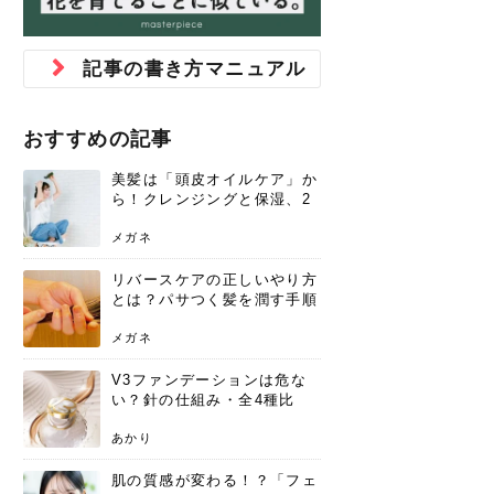
ジュベルック スキンの効果
本気の痩身と体質改善に。
防ぎ方を紹介
診断と...
と長...
いため...
おすすめの人
原因と...
ット...
を与え...
を守る...
賢...
い上...
とは？毛穴・ニキビ跡への
アーユルヴェーダに基づく
花粉の季節になると、髪がパサつく、
美容室で素敵なヘアカラーに染めても
パーマをかけたばかりなのに、もうカ
前髪は薄くしたほうが今風でおしゃれ
普段目に見えない頭皮ですが、何のケ
最近、髪のツヤがなくなったという方
韓国コスメを使うのは若い子だけだと
新しい環境に臨むとき、多くの人が意
「初回限定〇〇円！」そんなお得な体
40代になって、ふと自分のムダ毛のこ
仕事中も、ふとした瞬間に自分の指先
変化...
「イン...
広がる、手触りが悪いと感じた経験は
らったのに、家に帰って鏡を見たら、
ールがダレてしまったと感じている方
だと思っている人は、前髪を早く変え
アもせずに放っておくとダメージが蓄
や、抜け毛が増えたと悩んでいる方
思っていないでしょうか？ダリーフの
識するのが「身だしなみ」です。特に
験エステに行ってみたいけど、『押し
とが気になり始めたけど、「今から脱
を見て、気分が上がるという心ときめ
記事の書き方マニュアル
ありま...
「なん...
はいな...
たいと...
積して...
は、スト...
グラム...
メイク...
に弱い...
毛を...
く「キ...
ニキビ跡の凸凹をどうにかしたいと、
自己流のダイエットではなかなか落ち
肌の質感でお悩みではないでしょう
ない、頑固な脂肪やセルライトを、本
さくら
かえで
メガネ
かえで
yukarin
さくら
さくら
さな
さな
さな
あおい
か？肌に...
気で体...
おすすめの記事
ゆい
さな
美髪は「頭皮オイルケア」か
ら！クレンジングと保湿、2
つの方法と効果を解説
メガネ
リバースケアの正しいやり方
とは？パサつく髪を潤す手順
と失敗しない注意点
メガネ
V3ファンデーションは危な
い？針の仕組み・全4種比
較・正規品の買い方まで徹底
解説
あかり
肌の質感が変わる！？「フェ