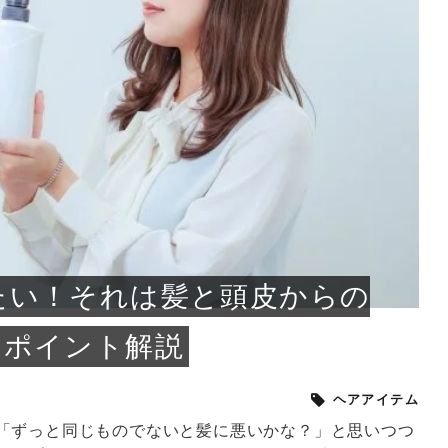
小じわが増えた？原因
手ならではの痩身効
ルルルン ハイドラのどれが
その医療ダイエット、後悔
..
.
..
ア
..
..
イント
..
直し...
「きれい...
の...
敗しに...
タン小顔☆
やり方...
えるヘア...
較・...
と、自...
なエ...
るのは...
パは、頭皮の汚れを落として
類の見分け方＆自宅で
オールハンドエステの
良い？その違いは？PDRN
しませんか？失敗する人の
進し、リラックス効果や美髪
メントの付け方で仕上がりは
春のトレンドカラーは明るめのく
年のショートウルフは、ナチュラ
美容室に行けていないし、そ
いに育てるには高価なアイテ
アで人気の発酵成分が、シャ
んのコスメを持っているの
ラインをすっきりさせたいと
をカミソリで剃って、毛抜き
んとなく運気が停滞している
新生活シーズン、朝の身支度を少しで
職場で浮かない落ち着いたトーンにし
2026年はレイヤーカットを使った髪型
美容室を倒産する数が増えているとい
毎日のちょっとした習慣で小顔は作れ
目元の印象を左右するのは目そのもの
ヘアアイロンを使うのが苦手、火傷が
メイクをしている時間も、スキンケア
サロンのメニューを見ていると、「リ
「ムダ毛が気になる」とお子さんが悩
SNSや雑誌で見かけた素敵なネイルデ
..
...
や...
共通点...
わります。今回は、毛先中心
ーです。ただし、髪がすでに
リーな仕上がりが今っぽい正
型を変えて気分転換したいと
す前に、洗い方や乾かし方、
も広がっています。無印良品
に使っているのはいつも同じ
みを抱えている方はいないで
ど、日々の自己処理を手間に
と悩んでいないでしょうか？
も短くしたい人は多いはず。じつは寝
たいけれど、どこか垢抜けた印象にし
のトレンドと重なり、ルーズウェーブ
うニュースがありました。もともと美
る！頭のこりをほぐしてフェイスライ
ではなく、頭皮の状態かもしれませ
怖いと感じている方はいないでしょう
の時間に変えるという発想から生まれ
ンパマッサージ」の他に「経絡マッサ
んでいる姿を見て、エステ脱毛を検討
ザインを、いざ自分の爪に試してみた
..
見て、急に小じわが増えたと
テと一言で言っても、最新の
癖は、...
たいと...
ヘ...
容室の...
ンのリ...
ん。以下...
か？そ...
たのが...
ージ」...
し始め...
ら、...
ルルルン ハイドラシリーズを使いたい
医師の管理のもと、科学的根拠に基づ
でいないでしょうか？じつは
ったものから、昔ながらの手
けれど、種類が多くてどれを選べばい
いて行う「医療ダイエット」は、自己
かえで
さくら
かえで
かえで
chicca
メガネ
さくら
あかり
あかり
あおい
さな
いか...
流のダ...
さな
さな
もっと見る
もっと見る
もっと見る
もっと見る
もっと見る
もっと見る
もっと見る
もっと見る
もっと見る
もっと見る
もっと見る
もっと見る
もっと見る
たい！それは髪と頭皮からの
めポイント解説
ヘアアイテム
「ずっと同じものでないと髪に悪いかな？」と思いつつ