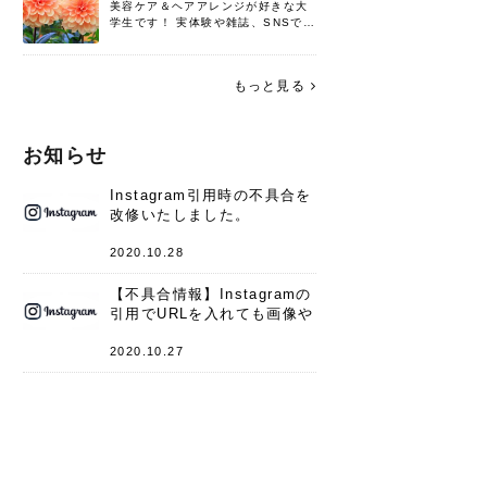
美容ケア＆ヘアアレンジが好きな大
学生です！ 実体験や雑誌、SNSで知
った情報を書いていこうと思いま
す。 これからよろしくお願いします
(*^^*)♪
もっと見る
お知らせ
Instagram引用時の不具合を
改修いたしました。
2020.10.28
【不具合情報】Instagramの
引用でURLを入れても画像や
キャプションが表示されない
件
2020.10.27