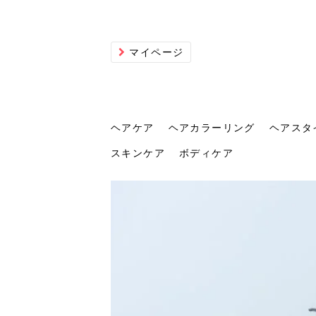
マイページ
ヘアケア
ヘアカラーリング
ヘアスタ
スキンケア
ボディケア
ヘアケア
ヘアカラーリング
ヘアスタイル
ヘアサロン
ヘッドスパ
スカルプケア
ヘアアイテム
メイク
エステ
脱毛
ネイル
スキンケア
ボディケア
トリ
髪の
202
美容
ヘッ
髪を
発酵
ミニ
針で
化粧
202
仕上
へ！2
新ト
い？
らな
い方
何が
少な
の効
毛」。
イド