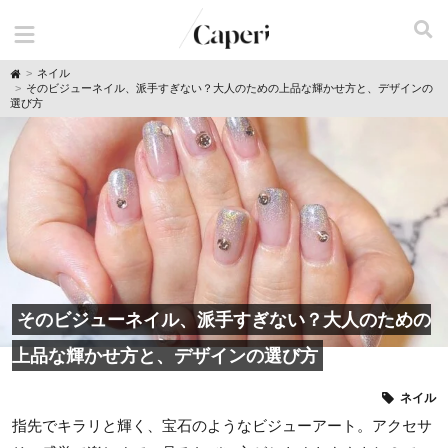
H
ネイル
o
そのビジューネイル、派手すぎない？大人のための上品な輝かせ方と、デザインの
m
選び方
e
そのビジューネイル、派手すぎない？大人のための
上品な輝かせ方と、デザインの選び方
ネイル
指先でキラリと輝く、宝石のようなビジューアート。アクセサ