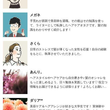
メガネ
手荒れが原因で美容師を退職。その後はその知識を使っ
て、ライターとして転身したヘアケアオタクです。髪の知
識をわかりやすく紹介します！
さくら
日常のストレスで髪が薄くなった女性を応援！自分の経験
をもとに、執筆させていただきました。
あんり。
ヘアスタイルやヘアケアから自分磨き中♪ 髪のオシャレを
もっと楽しめるよう、日々勉強＆実践しています♡ 役立つ
情報をお届けできるように頑張ります！よろしくお願いし
ます。
ダリア**
美容ケア＆ヘアアレンジが好きな大学生です！ 実体験や