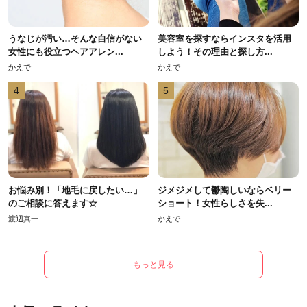
うなじが汚い…そんな自信がない
美容室を探すならインスタを活用
女性にも役立つヘアアレン...
しよう！その理由と探し方...
かえで
かえで
4
5
お悩み別！「地毛に戻したい…」
ジメジメして鬱陶しいならベリー
のご相談に答えます☆
ショート！女性らしさを失...
渡辺真一
かえで
もっと見る