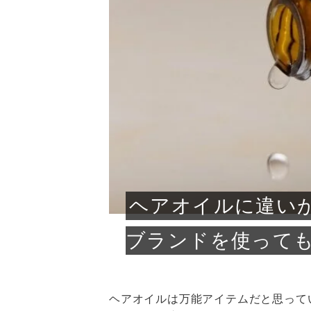
急に
人の
い原因.
めく..
ル...
時こそ.
本ケ
のシャ.
しい美.
のポ
める前.
と...
ヘッドス
と種
果。
血行を促
トリート
2026
2026
しばらく
髪をきれ
スキンケ
「たくさ
フェイス
顔の産毛
最近、な
できる.
魅力と、
効果が...
大きく変
すみカラ
ルでエア
ろそろ髪
ムを増や
ンプーに
に、実際
いうお悩
で抜くな
気がする
さろめ
の塗り...
く...
解...
思って...
頭皮の...
などの...
ものばか.
しょう...
感じて...
じつは...
ふと鏡を
痩身エス
落ち込ん
機器を使
メガネ
さくら
かえで
メガネ
さくら
さくら
あおい
あかり
あおい
あおい
その原...
技によ...
あおい
あかり
ヘアオイルに違い
ブランドを使って
ヘアオイルは万能アイテムだと思って