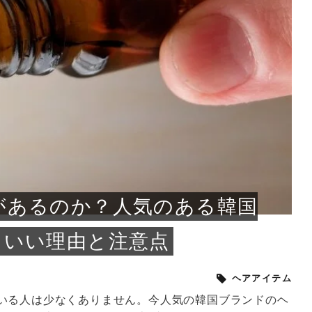
小じわが増えた？原因
手ならではの痩身効
ルルルン ハイドラのどれが
その医療ダイエット、後悔
..
.
..
ア
..
..
イント
..
直し...
「きれい...
の...
敗しに...
タン小顔☆
やり方...
えるヘア...
較・...
と、自...
なエ...
るのは...
パは、頭皮の汚れを落として
類の見分け方＆自宅で
オールハンドエステの
良い？その違いは？PDRN
しませんか？失敗する人の
進し、リラックス効果や美髪
メントの付け方で仕上がりは
春のトレンドカラーは明るめのく
年のショートウルフは、ナチュラ
美容室に行けていないし、そ
いに育てるには高価なアイテ
アで人気の発酵成分が、シャ
んのコスメを持っているの
ラインをすっきりさせたいと
をカミソリで剃って、毛抜き
んとなく運気が停滞している
新生活シーズン、朝の身支度を少しで
職場で浮かない落ち着いたトーンにし
2026年はレイヤーカットを使った髪型
美容室を倒産する数が増えているとい
毎日のちょっとした習慣で小顔は作れ
目元の印象を左右するのは目そのもの
ヘアアイロンを使うのが苦手、火傷が
メイクをしている時間も、スキンケア
サロンのメニューを見ていると、「リ
「ムダ毛が気になる」とお子さんが悩
SNSや雑誌で見かけた素敵なネイルデ
..
...
や...
共通点...
わります。今回は、毛先中心
ーです。ただし、髪がすでに
リーな仕上がりが今っぽい正
型を変えて気分転換したいと
す前に、洗い方や乾かし方、
も広がっています。無印良品
に使っているのはいつも同じ
みを抱えている方はいないで
ど、日々の自己処理を手間に
と悩んでいないでしょうか？
も短くしたい人は多いはず。じつは寝
たいけれど、どこか垢抜けた印象にし
のトレンドと重なり、ルーズウェーブ
うニュースがありました。もともと美
る！頭のこりをほぐしてフェイスライ
ではなく、頭皮の状態かもしれませ
怖いと感じている方はいないでしょう
の時間に変えるという発想から生まれ
ンパマッサージ」の他に「経絡マッサ
んでいる姿を見て、エステ脱毛を検討
ザインを、いざ自分の爪に試してみた
..
見て、急に小じわが増えたと
テと一言で言っても、最新の
癖は、...
たいと...
ヘ...
容室の...
ンのリ...
ん。以下...
か？そ...
たのが...
ージ」...
し始め...
ら、...
ルルルン ハイドラシリーズを使いたい
医師の管理のもと、科学的根拠に基づ
でいないでしょうか？じつは
ったものから、昔ながらの手
けれど、種類が多くてどれを選べばい
いて行う「医療ダイエット」は、自己
かえで
さくら
かえで
かえで
chicca
メガネ
さくら
あかり
あかり
あおい
さな
いか...
流のダ...
さな
さな
もっと見る
もっと見る
もっと見る
もっと見る
もっと見る
もっと見る
もっと見る
もっと見る
もっと見る
もっと見る
もっと見る
もっと見る
もっと見る
があるのか？人気のある韓国
もいい理由と注意点
ヘアアイテム
いる人は少なくありません。今人気の韓国ブランドのヘ