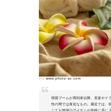
via
www.photo-ac.com
韓国ブームが再到来以降、音楽やド
性の間では身近なもの。最近では、
くても韓国のアイテムが気軽に手に