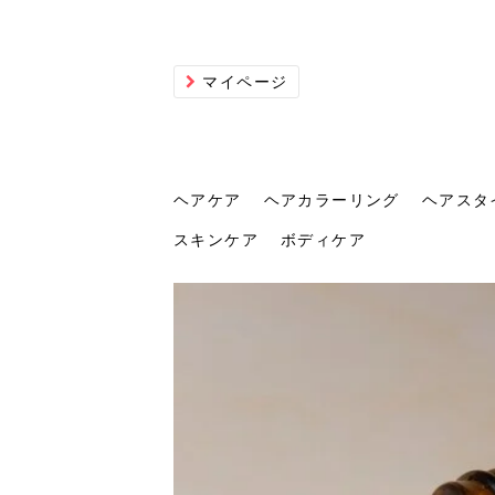
マイページ
ヘアケア
ヘアカラーリング
ヘアスタ
スキンケア
ボディケア
ヘアケア
ヘアカラーリング
ヘアスタイル
ヘアサロン
ヘッドスパ
スカルプケア
ヘアアイテム
メイク
エステ
脱毛
ネイル
スキンケア
ボディケア
トリ
髪の
202
美容
ヘッ
髪を
発酵
ミニ
針で
化粧
202
仕上
へ！2
新ト
い？
らな
い方
何が
少な
の効
毛」。
イド