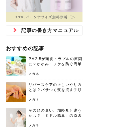
ジュベルック スキンの効果
本気の痩身と体質改善に。
防ぎ方を紹介
診断と...
と長...
いため...
おすすめの人
原因と...
ット...
を与え...
を守る...
賢...
い上...
とは？毛穴・ニキビ跡への
アーユルヴェーダに基づく
花粉の季節になると、髪がパサつく、
美容室で素敵なヘアカラーに染めても
パーマをかけたばかりなのに、もうカ
前髪は薄くしたほうが今風でおしゃれ
普段目に見えない頭皮ですが、何のケ
最近、髪のツヤがなくなったという方
韓国コスメを使うのは若い子だけだと
新しい環境に臨むとき、多くの人が意
「初回限定〇〇円！」そんなお得な体
40代になって、ふと自分のムダ毛のこ
仕事中も、ふとした瞬間に自分の指先
変化...
「イン...
広がる、手触りが悪いと感じた経験は
らったのに、家に帰って鏡を見たら、
ールがダレてしまったと感じている方
だと思っている人は、前髪を早く変え
アもせずに放っておくとダメージが蓄
や、抜け毛が増えたと悩んでいる方
思っていないでしょうか？ダリーフの
識するのが「身だしなみ」です。特に
験エステに行ってみたいけど、『押し
とが気になり始めたけど、「今から脱
を見て、気分が上がるという心ときめ
ありま...
「なん...
はいな...
たいと...
積して...
は、スト...
グラム...
メイク...
に弱い...
毛を...
く「キ...
ニキビ跡の凸凹をどうにかしたいと、
自己流のダイエットではなかなか落ち
肌の質感でお悩みではないでしょう
ない、頑固な脂肪やセルライトを、本
さくら
かえで
メガネ
かえで
yukarin
さくら
さくら
さな
さな
さな
あおい
記事の書き方マニュアル
か？肌に...
気で体...
ゆい
さな
おすすめの記事
PM2.5が頭皮トラブルの原因
に？かゆみ・フケを防ぐ簡単
ケア方法
メガネ
リバースケアの正しいやり方
とは？パサつく髪を潤す手順
と失敗しない注意点
メガネ
その頭の臭い、加齢臭と違う
かも？「ミドル脂臭」の原因
と、後頭部を洗うシャンプー
術
メガネ