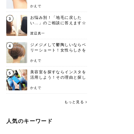
ンジあります！
かえで
お悩み別！「地毛に戻した
3
い…」のご相談に答えます☆
渡辺真一
ジメジメして鬱陶しいならベ
4
リーショート！女性らしさを
失わないポイント
かえで
美容室を探すならインスタを
5
活用しよう！その理由と探し
方を要チェック
かえで
もっと見る
人気のキーワード