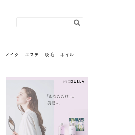
メイク
エステ
脱毛
ネイル
花粉で髪がパサパサするの
肌に合う髪色、どう見つけ
40代のパーマがダレる原因
前髪を薄くするための美容
ヘッドスパで頭皮をケアし
ストレスで髪の毛はどう変
40代の髪を悩みに最適！韓
「おしゃれ」と「身だしな
エステの勧誘が怖い人へ。
「今さら」なんて言わせな
オフィスネイルでも「キラ
はなぜ？原因と落とし方・
る？「イエベ」「ブルベ」
とは？自宅でできる復活術
院の頼み方とは？失敗しな
よう！ヘッドスパの効果と
わる？抜け毛・パサつきの
国発「ダリーフ」でヘアセ
み」は違う。相手に信頼感
断ることは悪くない。自分
い。40代のVIO・顔脱毛、
キラ」はOK？派手に見えな