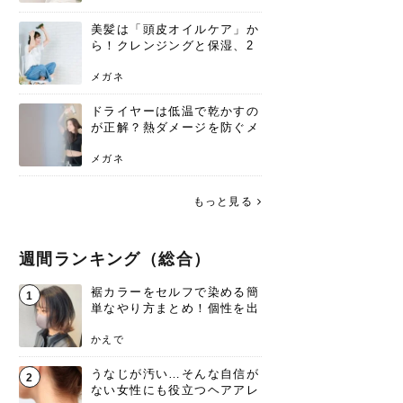
美髪は「頭皮オイルケア」か
ら！クレンジングと保湿、2
つの方法と効果を解説
メガネ
ドライヤーは低温で乾かすの
が正解？熱ダメージを防ぐメ
リットと、速乾のコツ
メガネ
もっと見る
週間ランキング（総合）
裾カラーをセルフで染める簡
1
単なやり方まとめ！個性を出
すなら今！
かえで
うなじが汚い…そんな自信が
2
ない女性にも役立つヘアアレ