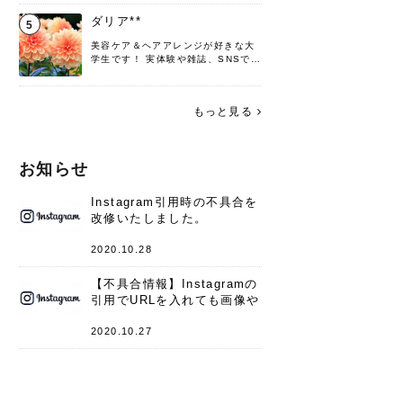
♡ 役立つ情報をお届けできるように
頑張ります！よろしくお願いしま
ダリア**
5
す。
美容ケア＆ヘアアレンジが好きな大
学生です！ 実体験や雑誌、SNSで知
った情報を書いていこうと思いま
す。 これからよろしくお願いします
(*^^*)♪
もっと見る
お知らせ
Instagram引用時の不具合を
改修いたしました。
2020.10.28
【不具合情報】Instagramの
引用でURLを入れても画像や
キャプションが表示されない
件
2020.10.27