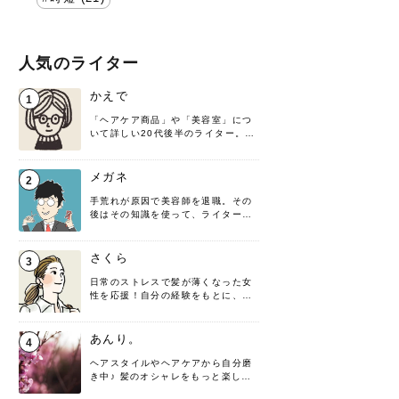
人気のライター
かえで
1
「ヘアケア商品」や「美容室」につ
いて詳しい20代後半のライター。楽
しみながら執筆させていただきま
す！
メガネ
2
手荒れが原因で美容師を退職。その
後はその知識を使って、ライターと
して転身したヘアケアオタクです。
髪の知識をわかりやすく紹介しま
す！
さくら
3
日常のストレスで髪が薄くなった女
性を応援！自分の経験をもとに、執
筆させていただきました。
あんり。
4
ヘアスタイルやヘアケアから自分磨
き中♪ 髪のオシャレをもっと楽しめ
るよう、日々勉強＆実践しています