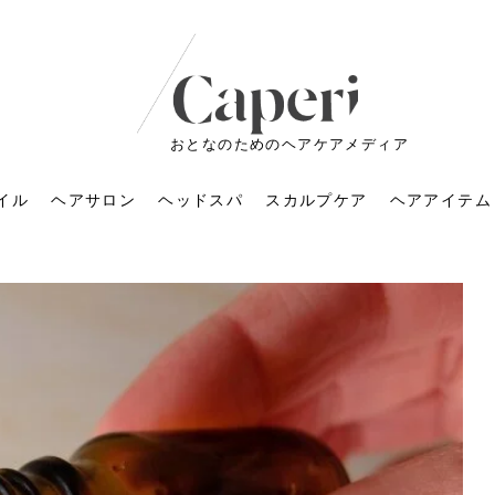
おとなのためのヘアケアメディア
イル
ヘアサロン
ヘッドスパ
スカルプケア
ヘアアイテム
ートメントの付け方で
くすみが気になる人
6年のショートウルフ最
室に行くのが恥ずかし
ドスパの落とし穴！知
育てるには？毎日の洗
エキスシャンプーって
マリストのメイク術｜
小顔を目指す！美容鍼
ノリが変わる「顔脱
6年運気アップネイルガ
朝の5分が変わる！寝癖がつ
ツヤと透明感で垢抜ける！
ルーズウェーブとは？2026
お気に入りのお店が倒産し
頭皮を刺激してお顔のリフ
頭皮マッサージで目がぱっ
アイロンが苦手でも大丈
V3ファンデーションは危な
リンパマッサージと経絡マ
子供の脱毛、日焼け肌はN
そのネイル、本当に似合っ
がりが変わる｜効かな
026春トレンドの明る
レンドとは？ナチュラ
髪質の変化に気づいた
いと損する真実
と生活習慣を見直す基
いいの？無印良品など
いアイテムで「自分ら
果と後悔しない選び方
4つのメリットと、始
を公開！幸運を呼ぶ色
かない予防方法と時短寝癖
自然なヘアカラーで作る
年の注目スタイルと長さ別
た後の美容室の探し方！失
トアップ♪毎日こつこつカン
ちりする理由は？具体的な
夫！ブラッシング感覚で使
い？針の仕組み・全4種比
ッサージの違いとは？効果
G？親子で学ぶ、安心・安全
てる？指先をきれいに見え