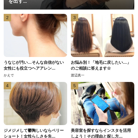
を出す...
2
3
うなじが汚い…そんな自信がない
お悩み別！「地毛に戻したい…」
女性にも役立つヘアアレン...
のご相談に答えます☆
かえで
渡辺真一
4
5
ジメジメして鬱陶しいならベリー
美容室を探すならインスタを活用
ショート！女性らしさを失...
しよう！その理由と探し方...