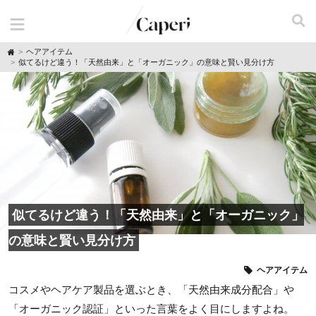
H
ヘアアイテム
o
似てるけど違う！「天然由来」と「オーガニック」の意味と賢い見分け方
m
e
似てるけど違う！「天然由来」と「オーガニック」
の意味と賢い見分け方
ヘアアイテム
コスメやヘアケア製品を選ぶとき、「天然由来成分配合」や
「オーガニック認証」といった言葉をよく目にしますよね。