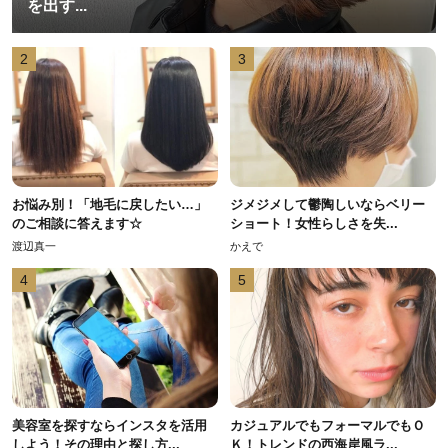
を出す...
2
3
お悩み別！「地毛に戻したい…」
ジメジメして鬱陶しいならベリー
のご相談に答えます☆
ショート！女性らしさを失...
渡辺真一
かえで
4
5
美容室を探すならインスタを活用
カジュアルでもフォーマルでもＯ
しよう！その理由と探し方...
Ｋ！トレンドの西海岸風ラ...