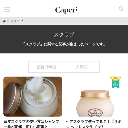
H
スクラブ
o
m
e
スクラブ
「スクラブ」に関する記事が集まったページです。
更新日時順
人気順
頭皮スクラブの使い方はシャンプ
ヘアスクラブ使ってる？？【サボ
ー前が正解！正しい順番と...
ン ヘッドスクラブ デリ...