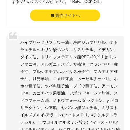
するツヤめくスタイルがつづく。「ReFa LOCK OIL」
販売サイトへ
ハイブリッドサフラワー油、炭酸ジカプリリル、テト
ラエチルヘキサン酸ペンタエリスリチル、ドデカン、
ダイズ油、トリイソステアリン酸PEG-20グリセリル、
アマニ油、アルガニアスピノサ核油、クランベリー種
子油、プルケネチアボルビリス種子油、マカデミア種
子油、月見草油、コメ胚芽油、ヘーゼルナッツ油、ホ
ホバ種子油、ツバキ種子油、ブドウ種子油、アーモン
ド油、カニナバラ果実油、アボカド油、シア脂油、メ
ドウフォーム油、メドウフォーム-δ-ラクトン、γ-ドコ
サラクトン、シア脂、セバシン酸ジエチル、ミリスト
イルメチル-β-アラニン(フィトステリル/デシルテトラ
デシル)、ラウロイルグルタミン酸ジ(フィトステリル/
オクチルドデシル)、シクロヘキサン-1,4-ジカルボン酸