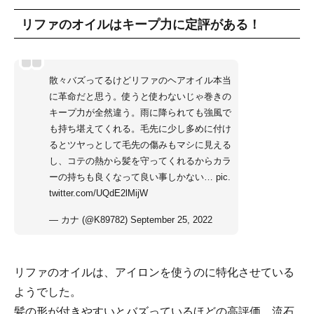
リファのオイルはキープ力に定評がある！
散々バズってるけどリファのヘアオイル本当
に革命だと思う。使うと使わないじゃ巻きの
キープ力が全然違う。雨に降られても強風で
も持ち堪えてくれる。毛先に少し多めに付け
るとツヤっとして毛先の傷みもマシに見える
し、コテの熱から髪を守ってくれるからカラ
ーの持ちも良くなって良い事しかない…
pic.
twitter.com/UQdE2lMijW
— カナ (@K89782)
September 25, 2022
リファのオイルは、アイロンを使うのに特化させている
ようでした。
髪の形が付きやすいとバズっているほどの高評価。流石