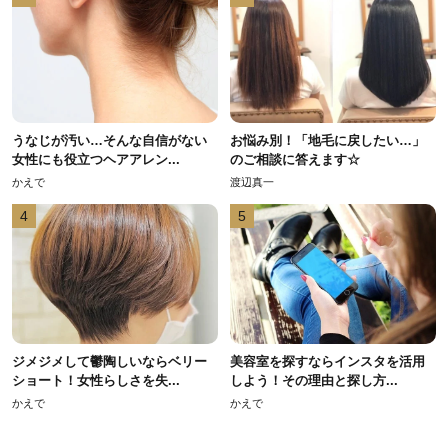
うなじが汚い…そんな自信がない
お悩み別！「地毛に戻したい…」
女性にも役立つヘアアレン...
のご相談に答えます☆
かえで
渡辺真一
4
5
ジメジメして鬱陶しいならベリー
美容室を探すならインスタを活用
ショート！女性らしさを失...
しよう！その理由と探し方...
かえで
かえで