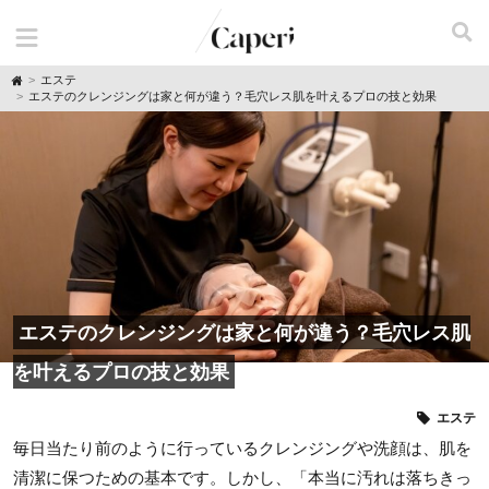
H
エステ
o
エステのクレンジングは家と何が違う？毛穴レス肌を叶えるプロの技と効果
m
e
エステのクレンジングは家と何が違う？毛穴レス肌
を叶えるプロの技と効果
エステ
毎日当たり前のように行っているクレンジングや洗顔は、肌を
清潔に保つための基本です。しかし、「本当に汚れは落ちきっ