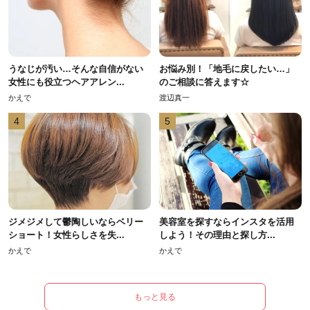
うなじが汚い…そんな自信がない
お悩み別！「地毛に戻したい…」
女性にも役立つヘアアレン...
のご相談に答えます☆
かえで
渡辺真一
4
5
ジメジメして鬱陶しいならベリー
美容室を探すならインスタを活用
ショート！女性らしさを失...
しよう！その理由と探し方...
かえで
かえで
もっと見る