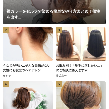
裾カラーをセルフで染める簡単なやり方まとめ！個性
を出す...
2
3
うなじが汚い…そんな自信がない
お悩み別！「地毛に戻したい…」
女性にも役立つヘアアレン...
のご相談に答えます☆
かえで
渡辺真一
4
5