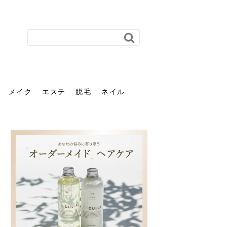
メイク
エステ
脱毛
ネイル
花粉で髪がパサパサするの
肌に合う髪色、どう見つけ
40代のパーマがダレる原因
前髪を薄くするための美容
ヘッドスパで頭皮をケアし
ストレスで髪の毛はどう変
40代の髪を悩みに最適！韓
「おしゃれ」と「身だしな
エステの勧誘が怖い人へ。
「今さら」なんて言わせな
オフィスネイルでも「キラ
はなぜ？原因と落とし方・
る？「イエベ」「ブルベ」
とは？自宅でできる復活術
院の頼み方とは？失敗しな
よう！ヘッドスパの効果と
わる？抜け毛・パサつきの
国発「ダリーフ」でヘアセ
み」は違う。相手に信頼感
断ることは悪くない。自分
い。40代のVIO・顔脱毛、
キラ」はOK？派手に見えな