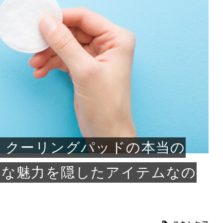
小じわが増えた？原因
手ならではの痩身効
ルルルン ハイドラのどれが
その医療ダイエット、後悔
..
.
..
ア
..
..
イント
..
直し...
「きれい...
の...
敗しに...
タン小顔☆
やり方...
えるヘア...
較・...
と、自...
なエ...
るのは...
パは、頭皮の汚れを落として
類の見分け方＆自宅で
オールハンドエステの
良い？その違いは？PDRN
しませんか？失敗する人の
進し、リラックス効果や美髪
メントの付け方で仕上がりは
春のトレンドカラーは明るめのく
年のショートウルフは、ナチュラ
美容室に行けていないし、そ
いに育てるには高価なアイテ
アで人気の発酵成分が、シャ
んのコスメを持っているの
ラインをすっきりさせたいと
をカミソリで剃って、毛抜き
んとなく運気が停滞している
新生活シーズン、朝の身支度を少しで
職場で浮かない落ち着いたトーンにし
2026年はレイヤーカットを使った髪型
美容室を倒産する数が増えているとい
毎日のちょっとした習慣で小顔は作れ
目元の印象を左右するのは目そのもの
ヘアアイロンを使うのが苦手、火傷が
メイクをしている時間も、スキンケア
サロンのメニューを見ていると、「リ
「ムダ毛が気になる」とお子さんが悩
SNSや雑誌で見かけた素敵なネイルデ
..
...
や...
共通点...
わります。今回は、毛先中心
ーです。ただし、髪がすでに
リーな仕上がりが今っぽい正
型を変えて気分転換したいと
す前に、洗い方や乾かし方、
も広がっています。無印良品
に使っているのはいつも同じ
みを抱えている方はいないで
ど、日々の自己処理を手間に
と悩んでいないでしょうか？
も短くしたい人は多いはず。じつは寝
たいけれど、どこか垢抜けた印象にし
のトレンドと重なり、ルーズウェーブ
うニュースがありました。もともと美
る！頭のこりをほぐしてフェイスライ
ではなく、頭皮の状態かもしれませ
怖いと感じている方はいないでしょう
の時間に変えるという発想から生まれ
ンパマッサージ」の他に「経絡マッサ
んでいる姿を見て、エステ脱毛を検討
ザインを、いざ自分の爪に試してみた
..
見て、急に小じわが増えたと
テと一言で言っても、最新の
癖は、...
たいと...
ヘ...
容室の...
ンのリ...
ん。以下...
か？そ...
たのが...
ージ」...
し始め...
ら、...
ルルルン ハイドラシリーズを使いたい
医師の管理のもと、科学的根拠に基づ
でいないでしょうか？じつは
ったものから、昔ながらの手
けれど、種類が多くてどれを選べばい
いて行う「医療ダイエット」は、自己
かえで
さくら
かえで
かえで
chicca
メガネ
さくら
あかり
あかり
あおい
さな
いか...
流のダ...
さな
さな
もっと見る
もっと見る
もっと見る
もっと見る
もっと見る
もっと見る
もっと見る
もっと見る
もっと見る
もっと見る
もっと見る
もっと見る
もっと見る
 クーリングパッドの本当の
んな魅力を隠したアイテムなの