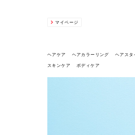
マイページ
ヘアケア
ヘアカラーリング
ヘアスタ
スキンケア
ボディケア
ヘアケア
ヘアカラーリング
ヘアスタイル
ヘアサロン
ヘッドスパ
スカルプケア
ヘアアイテム
メイク
エステ
脱毛
ネイル
スキンケア
ボディケア
トリ
髪の
202
美容
ヘッ
髪を
発酵
ミニ
針で
化粧
202
仕上
へ！2
新ト
い？
らな
い方
何が
少な
の効
毛」。
イド