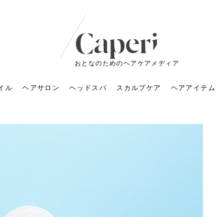
おとなのためのヘアケアメディア
イル
ヘアサロン
ヘッドスパ
スカルプケア
ヘアアイテム
ートメントの付け方で
くすみが気になる人
6年のショートウルフ最
室に行くのが恥ずかし
ドスパの落とし穴！知
育てるには？毎日の洗
エキスシャンプーって
マリストのメイク術｜
小顔を目指す！美容鍼
ノリが変わる「顔脱
6年運気アップネイルガ
朝の5分が変わる！寝癖がつ
ツヤと透明感で垢抜ける！
ルーズウェーブとは？2026
お気に入りのお店が倒産し
頭皮を刺激してお顔のリフ
頭皮マッサージで目がぱっ
アイロンが苦手でも大丈
V3ファンデーションは危な
リンパマッサージと経絡マ
子供の脱毛、日焼け肌はN
そのネイル、本当に似合っ
がりが変わる｜効かな
026春トレンドの明る
レンドとは？ナチュラ
髪質の変化に気づいた
いと損する真実
と生活習慣を見直す基
いいの？無印良品など
いアイテムで「自分ら
果と後悔しない選び方
4つのメリットと、始
を公開！幸運を呼ぶ色
かない予防方法と時短寝癖
自然なヘアカラーで作る
年の注目スタイルと長さ別
た後の美容室の探し方！失
トアップ♪毎日こつこつカン
ちりする理由は？具体的な
夫！ブラッシング感覚で使
い？針の仕組み・全4種比
ッサージの違いとは？効果
G？親子で学ぶ、安心・安全
てる？指先をきれいに見え