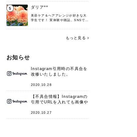
♡ 役立つ情報をお届けできるように
頑張ります！よろしくお願いしま
ダリア**
5
す。
美容ケア＆ヘアアレンジが好きな大
学生です！ 実体験や雑誌、SNSで知
った情報を書いていこうと思いま
す。 これからよろしくお願いします
(*^^*)♪
もっと見る
お知らせ
Instagram引用時の不具合を
改修いたしました。
2020.10.28
【不具合情報】Instagramの
引用でURLを入れても画像や
キャプションが表示されない
件
2020.10.27