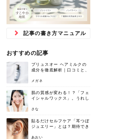
ジュベルック スキンの効果
本気の痩身と体質改善に。
防ぎ方を紹介
診断と...
と長...
いため...
おすすめの人
原因と...
ット...
を与え...
を守る...
賢...
い上...
とは？毛穴・ニキビ跡への
アーユルヴェーダに基づく
花粉の季節になると、髪がパサつく、
美容室で素敵なヘアカラーに染めても
パーマをかけたばかりなのに、もうカ
前髪は薄くしたほうが今風でおしゃれ
普段目に見えない頭皮ですが、何のケ
最近、髪のツヤがなくなったという方
韓国コスメを使うのは若い子だけだと
新しい環境に臨むとき、多くの人が意
「初回限定〇〇円！」そんなお得な体
40代になって、ふと自分のムダ毛のこ
仕事中も、ふとした瞬間に自分の指先
変化...
「イン...
広がる、手触りが悪いと感じた経験は
らったのに、家に帰って鏡を見たら、
ールがダレてしまったと感じている方
だと思っている人は、前髪を早く変え
アもせずに放っておくとダメージが蓄
や、抜け毛が増えたと悩んでいる方
思っていないでしょうか？ダリーフの
識するのが「身だしなみ」です。特に
験エステに行ってみたいけど、『押し
とが気になり始めたけど、「今から脱
を見て、気分が上がるという心ときめ
ありま...
「なん...
はいな...
たいと...
積して...
は、スト...
グラム...
メイク...
に弱い...
毛を...
く「キ...
ニキビ跡の凸凹をどうにかしたいと、
自己流のダイエットではなかなか落ち
肌の質感でお悩みではないでしょう
ない、頑固な脂肪やセルライトを、本
さくら
かえで
メガネ
かえで
yukarin
さくら
さくら
さな
さな
さな
あおい
記事の書き方マニュアル
か？肌に...
気で体...
ゆい
さな
おすすめの記事
プリュスオー ヘアミルクの
成分を徹底解析｜口コミと、
どんな髪質におすすめかを解
説
メガネ
肌の質感が変わる！？「フェ
イシャルワックス」。うれし
いメリットと、肌荒れしない
ための基礎知識
さな
貼るだけセルフケア「耳つぼ
ジュエリー」とは？期待でき
る効果と、その実力
あおい