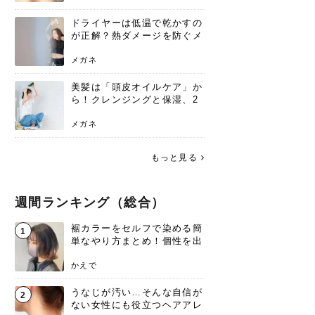
ドライヤーは低温で乾かすの
が正解？熱ダメージを防ぐメ
リットと、速乾のコツ
メガネ
美髪は「頭皮オイルケア」か
ら！クレンジングと保湿、2
つの方法と効果を解説
メガネ
もっと見る
週間ランキング（総合）
裾カラーをセルフで染める簡
1
単なやり方まとめ！個性を出
すなら今！
かえで
うなじが汚い…そんな自信が
2
ない女性にも役立つヘアアレ