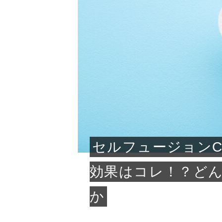
急に
人の
い原因.
めく..
ル...
時こそ.
本ケ
のシャ.
しい美.
のポ
める前.
と...
ヘッドス
と種
果。
血行を促
トリート
2026
2026
しばらく
髪をきれ
スキンケ
「たくさ
フェイス
顔の産毛
最近、な
できる.
魅力と、
効果が...
大きく変
すみカラ
ルでエア
ろそろ髪
ムを増や
ンプーに
に、実際
いうお悩
で抜くな
気がする
さろめ
の塗り...
く...
解...
思って...
頭皮の...
などの...
ものばか.
しょう...
感じて...
じつは...
ふと鏡を
痩身エス
落ち込ん
機器を使
メガネ
さくら
かえで
メガネ
さくら
さくら
あおい
あかり
あおい
あおい
その原...
技によ...
あおい
あかり
セルフュージョンC
効果はコレ！？ど
か