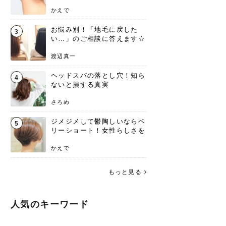
ンジあります！
かえで
お悩み別！「地毛に戻した
3
い…」のご相談に答えます☆
渡辺真一
ヘッドスパの落とし穴！知ら
4
ないと損する真実
さろめ
ジメジメして鬱陶しいならベ
5
リーショート！女性らしさを
失わないポイント
かえで
もっと見る
人気のキーワード