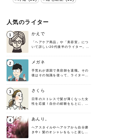
人気のライター
かえで
1
「ヘアケア商品」や「美容室」につ
いて詳しい20代後半のライター。楽
しみながら執筆させていただきま
す！
メガネ
2
手荒れが原因で美容師を退職。その
後はその知識を使って、ライターと
して転身したヘアケアオタクです。
髪の知識をわかりやすく紹介しま
す！
さくら
3
日常のストレスで髪が薄くなった女
性を応援！自分の経験をもとに、執
筆させていただきました。
あんり。
4
ヘアスタイルやヘアケアから自分磨
き中♪ 髪のオシャレをもっと楽しめ
るよう、日々勉強＆実践しています