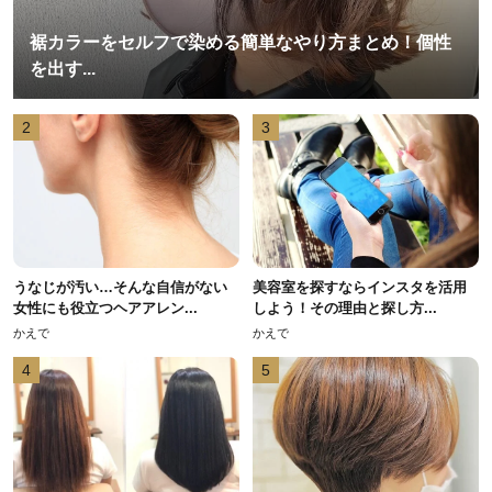
裾カラーをセルフで染める簡単なやり方まとめ！個性
を出す...
2
3
うなじが汚い…そんな自信がない
美容室を探すならインスタを活用
女性にも役立つヘアアレン...
しよう！その理由と探し方...
かえで
かえで
4
5